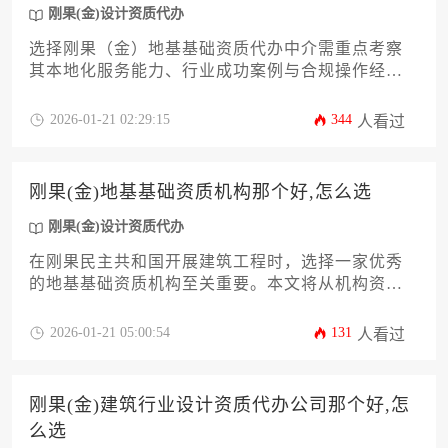
刚果(金)设计资质代办
选择刚果（金）地基基础资质代办中介需重点考察
其本地化服务能力、行业成功案例与合规操作经
验，通过比对公司历史业绩、专业团队配置及风险
管控体系，可筛选出适配企业实际需求的可靠合作
2026-01-21 02:29:15
344
人看过
伙伴。
刚果(金)地基基础资质机构那个好,怎么选
刚果(金)设计资质代办
在刚果民主共和国开展建筑工程时，选择一家优秀
的地基基础资质机构至关重要。本文将从机构资质
认证、本地项目经验、技术团队实力、合规性审
查、服务性价比以及长期合作潜力等十二个核心维
2026-01-21 05:00:54
131
人看过
度，为您提供一套完整的评估框架和实操指南，帮
助您精准筛选出最适合项目需求的可靠合作伙伴，
确保工程地基稳固，项目顺利推进。
刚果(金)建筑行业设计资质代办公司那个好,怎
么选