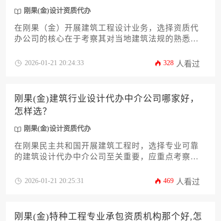
刚果(金)设计资质代办
在刚果（金）开展建筑工程设计业务，选择资质代
办公司的核心在于考察其对当地建筑法规的熟悉程
度、矿业特殊项目经验及法语文件处理能力。本文
将从合规性审查、行业定制化服务、本土化团队配
2026-01-21 20:24:33
328
人看过
置等维度，为您剖析优质代办公司的筛选标准与协
作要点。
刚果(金)建筑行业设计代办中介公司哪家好，
怎样选？
刚果(金)设计资质代办
在刚果民主共和国开展建筑工程时，选择专业可靠
的建筑设计代办中介公司至关重要，应重点考察其
在当地的设计资质代办能力、项目经验、本地化服
务团队及合规性保障，通过多维度比对和实地调研
2026-01-21 20:25:31
469
人看过
来筛选优质合作伙伴。
刚果(金)特种工程专业承包资质机构那个好,怎