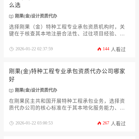
么选
刚果(金)设计资质代办
选择刚果（金）特种工程专业承包资质机构时，关
键在于核查其本地注册合法性、过往项目经验、技
术团队实力及合规性文件。建议通过实地考察、案
例验证、资质比对等方式综合评估，并注意协调设
2026-01-22 02:37:59
144
人看过
计与施工资质的连贯性，避免因资质断层导致项目
风险。
刚果(金)特种工程专业承包资质代办公司哪家
好
刚果(金)设计资质代办
在刚果民主共和国开展特种工程承包业务，选择资
质代办公司的核心标准在于其本地化服务能力、行
业成功案例及合规保障体系。优质代办机构应具备
对中刚双边政策的精准把握、矿业与基建领域的实
2026-01-22 03:00:53
267
人看过
操经验，并能提供从资质申请到项目落地的全流程
解决方案。本文将通过多维分析为企业筛选可靠合