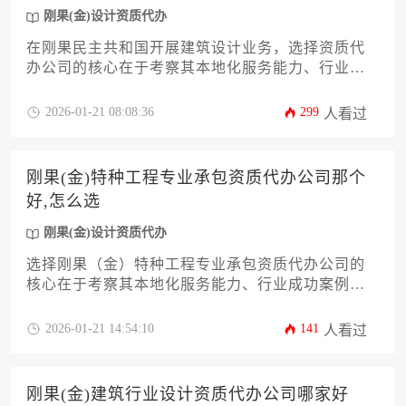
刚果(金)设计资质代办
在刚果民主共和国开展建筑设计业务，选择资质代
办公司的核心在于考察其本地化服务能力、行业成
功案例与合规操作经验。优质代办机构应熟悉刚果
(金)建筑法规体系，具备处理矿业、能源等特殊领域
2026-01-21 08:08:36
299
人看过
资质的专业团队，并能提供从材料准备到审批跟踪
的全流程服务。建议企业通过实地考察、过往项目
比对及多方询价等方式进行综合评估。
刚果(金)特种工程专业承包资质代办公司那个
好,怎么选
刚果(金)设计资质代办
选择刚果（金）特种工程专业承包资质代办公司的
核心在于考察其本地化服务能力、行业成功案例及
合规操作经验，需重点关注企业对当地法规的熟悉
程度、资源整合效率及风险管控体系，而非简单对
2026-01-21 14:54:10
141
人看过
比价格或宣传规模。
刚果(金)建筑行业设计资质代办公司哪家好