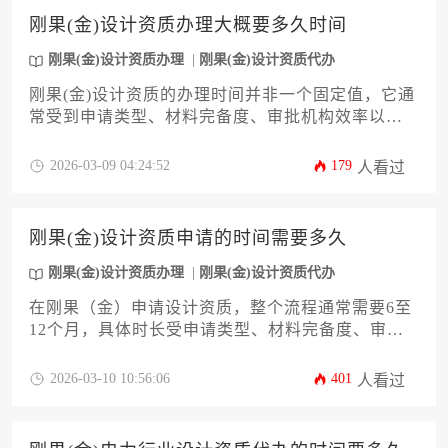
参考过往客户评价进行综合决策。
刚果(金)设计资质办理大概要多久时间
刚果(金)设计资质办理
刚果(金)设计资质代办
刚果(金)设计资质的办理时间并非一个固定值，它通
常受到申请类型、材料完备度、审批机构效率以及
申请策略等多重因素的综合影响。一般而言，从启
动准备到最终获批，整个流程可能需要数月至一年
2026-03-09 04:24:52
179
人看过
以上不等的时间跨度。对于希望在刚果(金)开展设计
业务的企业或个人而言，透彻理解影响办理周期的
核心环节并采取针对性策略，是有效管控时间成
刚果(金)设计资质申请的时间需要多久
本、顺利推进项目的关键所在。
刚果(金)设计资质办理
刚果(金)设计资质代办
在刚果（金）申请设计资质，整个流程通常需要6至
12个月，具体时长受申请类型、材料完备度、审批
机构效率及是否借助专业服务等多重因素影响。申
请人需提前规划，充分准备，以应对可能出现的延
2026-03-10 10:56:06
401
人看过
误。