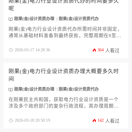
刚果(金)电力行业设计资质代办的时间要多久
呢
刚果(金)设计资质办理
刚果(金)设计资质代办
刚果(金)电力行业设计资质代办所需时间并非固定，
通常从基础材料准备到最终获批，完整周期在8至18
个月之间，具体时长受申请类别、材料完备度、与
当地机构的沟通效率以及代办机构的专业能力等多
2026-03-17 14:28:36
364
人看过
重因素综合影响。
刚果(金)电力行业设计资质办理大概要多久时
间
刚果(金)设计资质办理
刚果(金)设计资质代办
在刚果民主共和国，获取电力行业设计资质是一个
涉及多个政府部门的复杂行政流程，其办理周期通
常需要六到九个月，具体时长则高度依赖于申请材
料的完整性、与当地机构的沟通效率以及项目本身
2026-03-18 20:50:19
142
人看过
的复杂程度。