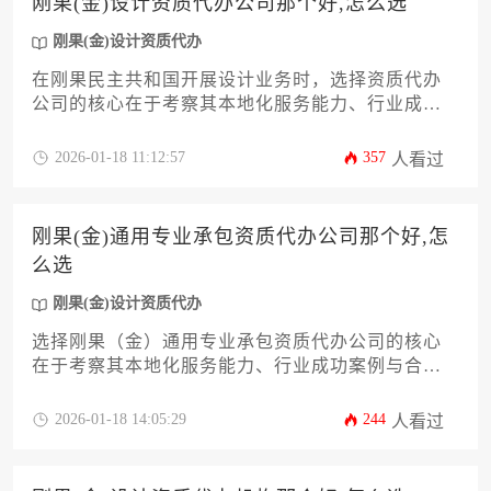
刚果(金)设计资质代办公司那个好,怎么选
刚果(金)设计资质代办
在刚果民主共和国开展设计业务时，选择资质代办
公司的核心在于考察其本地化服务能力、行业成功
案例与合规保障体系。建议优先选择拥有刚果(金)工
商注册实体、熟悉当地设计行业资质审批流程，并
2026-01-18 11:12:57
357
人看过
能提供法语或本地语言合同服务的专业机构，通过
分阶段合作验证其服务实效性。
刚果(金)通用专业承包资质代办公司那个好,怎
么选
刚果(金)设计资质代办
选择刚果（金）通用专业承包资质代办公司的核心
在于考察其本地化服务能力、行业成功案例与合规
操作经验，建议通过比对机构资源网络、合同保障
条款及后续维护服务等维度进行综合评估，其中刚
2026-01-18 14:05:29
244
人看过
果(金)设计资质代办的专业度可作为重要参考指标。