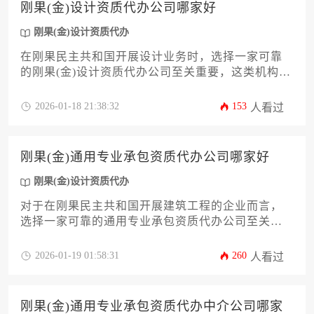
刚果(金)设计资质代办公司哪家好
刚果(金)设计资质代办
在刚果民主共和国开展设计业务时，选择一家可靠
的刚果(金)设计资质代办公司至关重要，这类机构应
具备本地化服务团队、熟悉该国特殊审批流程，并
能针对建筑、工程等不同设计领域提供定制化资质
2026-01-18 21:38:32
153
人看过
解决方案。
刚果(金)通用专业承包资质代办公司哪家好
刚果(金)设计资质代办
对于在刚果民主共和国开展建筑工程的企业而言，
选择一家可靠的通用专业承包资质代办公司至关重
要。本文将深入剖析优质代办机构应具备的本地化
经验、专业团队、成功案例及合规服务等核心要
2026-01-19 01:58:31
260
人看过
素，帮助企业规避风险、高效获取资质，为顺利进
入刚果（金）基建市场奠定坚实基础。
刚果(金)通用专业承包资质代办中介公司哪家