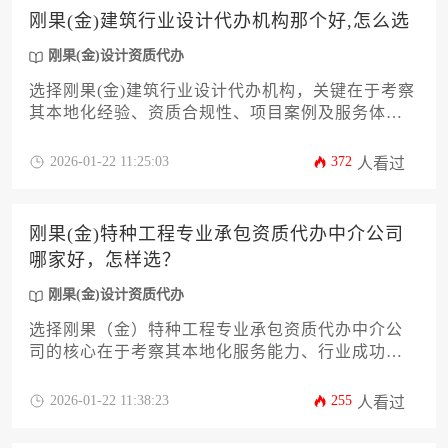
作伙伴提供具体参考框架。
刚果(金)建筑行业设计代办机构那个好,怎么选
刚果(金)设计资质代办
选择刚果(金)建筑行业设计代办机构，关键在于考察
其本地化经验、资质合规性、项目案例及服务体系
的综合能力。建议通过多维度比较、实地考察、合
同细节确认等方式，筛选出既熟悉当地法规又具备
2026-01-22 11:25:03
372
人看过
专业实力的可靠合作伙伴。
刚果(金)特种工程专业承包资质代办中介公司
哪家好，怎样选？
刚果(金)设计资质代办
选择刚果（金）特种工程专业承包资质代办中介公
司的核心在于考察其本地化服务能力、行业成功案
例与合规操作经验。优质中介应具备刚果（金）住
建部门认证的代理资格，熟悉特种工程资质分类标
2026-01-22 11:38:23
255
人看过
准，并能提供从材料准备到审批跟踪的全流程服
务。建议企业通过实地考察、对比服务协议条款及