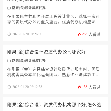
刚果(金)设计资质代办
在刚果民主共和国开展工程设计业务，选择一家可
靠的资质代办公司至关重要。优质代办机构应熟悉
当地法律法规、具备专业团队、拥有成功案例并提
供全方位服务。本文将从十二个关键维度深入分析
2026-01-20 01:26:50
288
人看过
如何甄别优质代办服务商，助您高效合规地获取刚
果(金)设计资质。
刚果(金)综合设计资质代办公司哪家好
刚果(金)设计资质代办
在刚果（金）选择综合设计资质代办服务时，优质
机构需具备本地化运营团队、熟悉矿业与建筑工程
资质审批流程，并能高效处理劳工证、税务登记等
跨领域手续，其中专业性与本地资源整合能力是关
2026-01-20 02:12:53
158
人看过
键评判标准。
刚果(金)综合设计资质代办机构那个好,怎么选