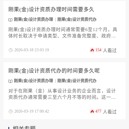
刚果(金)设计资质办理时间需要多久
刚果(金)设计资质办理
刚果(金)设计资质代办
刚果(金)设计资质办理时间通常需要6至12个月，具
体时长取决于申请类型、文件准备完整度、政府审
批效率以及是否涉及本地合作方审查等多个变量。
对于计划在刚果(金)开展工程设计、建筑设计或相关
2026-03-18 23:03:19
154
人看过
技术服务的企业而言，透彻理解这一流程的时间框
架与关键节点，是项目顺利启动的前提。
刚果(金)设计资质代办的时间要多久呢
刚果(金)设计资质办理
刚果(金)设计资质代办
对于在刚果（金）从事设计业务的企业而言，设计
资质代办通常需要三至六个月不等的时间。这一周
期受到申请类型、材料准备、官方审批流程以及当
地合作伙伴效率等多重因素的综合影响，并非一个
2026-03-19 17:00:42
477
人看过
固定值。提前进行周密准备并选择可靠的服务机
构，是有效控制时间的关键。