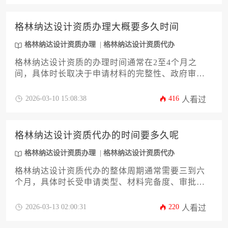
达设计资质代办需求纳入整体评估体系。
格林纳达设计资质办理大概要多久时间
格林纳达设计资质办理
格林纳达设计资质代办
格林纳达设计资质的办理时间通常在2至4个月之
间，具体时长取决于申请材料的完整性、政府审核
效率以及是否选择专业代办服务。整个过程涉及资
质标准确认、文件准备、递交审核及最终批复等多
2026-03-10 15:08:38
416
人看过
个环节，申请人需提前规划，以应对可能的延误。
格林纳达设计资质代办的时间要多久呢
格林纳达设计资质办理
格林纳达设计资质代办
格林纳达设计资质代办的整体周期通常需要三到六
个月，具体时长受申请类型、材料完备度、审批环
节及代理机构专业水平等多重因素影响，选择高效
可靠的代办服务能显著缩短时间并提升成功率。
2026-03-13 02:00:31
220
人看过