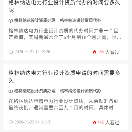
格林纳达电力行业设计资质代办的时间要多久
呢
格林纳达设计资质办理
格林纳达设计资质代办
格林纳达电力行业设计资质的代办时间并非一个固
定数值，其周期通常介于6个月到18个月之间，具体
时长受到申请主体准备情况、材料完备度、当地主
管部门审核流程以及所申请资质的具体类别和等级
2026-03-21 12:38:26
265
人看过
等多重因素的综合影响。
格林纳达电力行业设计资质申请的时间需要多
久
格林纳达设计资质办理
格林纳达设计资质代办
在格林纳达申请电力行业设计资质，从启动准备到
最终获批，通常需要六至九个月的时间，具体时长
受申请主体的准备情况、材料完备度、与当地审批
机构的沟通效率以及是否涉及现场核查等多种因素
2026-03-22 04:31:13
442
人看过
综合影响。