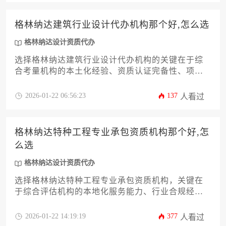
往客户访谈及合同条款细化等方式筛选合作伙伴。
格林纳达建筑行业设计代办机构那个好,怎么选
格林纳达设计资质代办
选择格林纳达建筑行业设计代办机构的关键在于综
合考量机构的本土化经验、资质认证完备性、项目
案例匹配度及服务响应效率。建议优先选择在当地
拥有实体团队、熟悉加勒比地区建筑规范，且能提
2026-01-22 06:56:23
137
人看过
供从设计报批到施工许可全流程服务的专业机构，
通过对比机构历史案例与客户评价来做出最终决
策。
格林纳达特种工程专业承包资质机构那个好,怎
么选
格林纳达设计资质代办
选择格林纳达特种工程专业承包资质机构，关键在
于综合评估机构的本地化服务能力、行业合规经验
及项目成功案例。建议通过实地考察、资质文件核
验、客户口碑调研三维度筛选，优先选择具备跨境
2026-01-22 14:19:19
377
人看过
工程法律咨询能力的综合服务商，并注意将格林纳