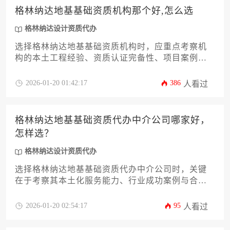
格林纳达地基基础资质机构那个好,怎么选
格林纳达设计资质代办
选择格林纳达地基基础资质机构时，应重点考察机
构的本土工程经验、资质认证完备性、项目案例真
实性以及跨境服务协调能力，同时结合格林纳达特
殊地质条件与建筑规范进行综合评估，专业可靠的
2026-01-20 01:42:17
386
人看过
格林纳达设计资质代办服务能显著提升项目合规
性。
格林纳达地基基础资质代办中介公司哪家好，
怎样选？
格林纳达设计资质代办
选择格林纳达地基基础资质代办中介公司时，关键
在于考察其本土化服务能力、行业成功案例与合规
操作经验。建议优先选择拥有格林纳达本地工程资
质办理渠道、熟悉加勒比地区建筑法规，且能提供
2026-01-20 02:54:17
95
人看过
全流程中文咨询服务的专业机构，避免因文化差异
和法律盲区导致项目延误。