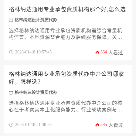
格林纳达通用专业承包资质机构那个好,怎么选
格林纳达设计资质代办
选择格林纳达通用专业承包资质机构需综合考量机
构信誉、本地资源整合能力及后续服务保障，关键
在于核实其官方授权资质、成功案例库及在地化团
队配置，建议通过分阶段需求匹配与多方背景调查
2026-01-18 10:57:45
364
人看过
实现精准筛选。
格林纳达通用专业承包资质代办中介公司哪家
好，怎样选？
格林纳达设计资质代办
选择格林纳达通用专业承包资质代办中介公司的核
心在于考察其本土化服务能力、行业成功案例与合
规操作体系。通过对比中介机构的政府资源整合水
平、专业团队配置及售后服务保障等维度，结合企
2026-01-18 21:40:26
385
人看过
业自身业务需求进行综合评估，方能筛选出高效可