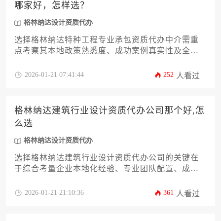
哪家好，怎样选？
格林纳达设计资质代办
选择格林纳达特种工程专业承包资质代办中介需重
点考察其本地政策熟悉度、成功案例真实性及全程
服务透明度。优质中介应具备格林纳达建筑法规实
操经验，能针对性解决特种工程资质申请难点，并
2026-01-21 07:41:44
252
人看过
通过合同保障客户权益。建议通过多维度比对和实
地考察筛选可靠合作伙伴。
格林纳达建筑行业设计资质代办公司那个好,怎
么选
格林纳达设计资质代办
选择格林纳达建筑行业设计资质代办公司的关键在
于综合考量企业本地化经验、专业团队配置、成功
案例积累及合规服务流程，建议通过多维度对比与
实地考察筛选出最适合的合作伙伴。
2026-01-21 21:10:36
361
人看过