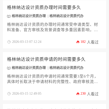
格林纳达设计资质办理时间需要多久
格林纳达设计资质办理
格林纳达设计资质代办
格林纳达设计资质的办理时间通常受申请类型、材
料准备、官方审核及背景调查等多重因素影响，常
规流程下，从启动申请到最终获批，整体周期大约
需要三至六个月。若选择专业代办服务，流程可能
2026-03-13 07:12:24
182
人看过
更为高效顺畅。
格林纳达设计资质申请的时间需要多久
格林纳达设计资质办理
格林纳达设计资质代办
格林纳达设计资质的申请时间通常需要3至6个月，
具体时长取决于申请材料的完整性、政府审核流程
的效率以及是否选择专业代办服务。整个过程涉及
前期准备、正式递交、官方审查及最终批复等多个
2026-03-15 12:49:05
230
人看过
阶段，申请人需对每个环节的时间节点有清晰预期
并做好充分准备。