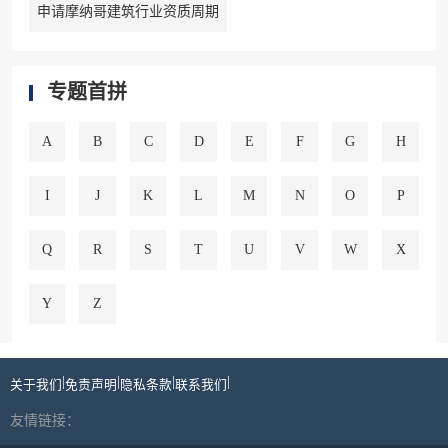
申请摩纳哥建筑行业资质周期
专题首拼
A
B
C
D
E
F
G
H
I
J
K
L
M
N
O
P
Q
R
S
T
U
V
W
X
Y
Z
|
|
|
|
关于我们
免责声明
隐私条款
联系我们
友情链接：