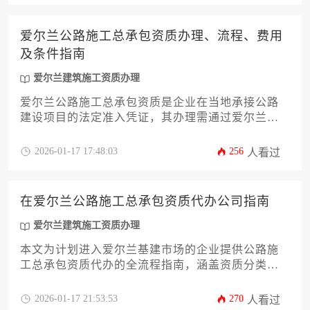
爱尔兰公路施工总承包资质办理、流程、费用
及条件指南
爱尔兰建筑施工资质办理
爱尔兰公路施工总承包资质是企业在当地承接公路
建设项目的法定准入凭证，其办理需通过爱尔兰建
筑行业注册委员会严格审核，涉及公司资本、技术
人员配置、工程业绩等核心条件，整体流程包含材
2026-01-17 17:48:03
256
人看过
料准备、第三方审计、现场核查及年度维护等环
节，办理周期约6-12个月，基础费用介于3万-8万欧
元。
在爱尔兰公路施工总承包资质代办公司指南
爱尔兰建筑施工资质办理
本文为计划进入爱尔兰基建市场的企业提供公路施
工总承包资质代办的全流程指南，涵盖资质分类标
准、法律门槛、专业代办机构筛选要点、成本控制
策略及本土化合规要诀，助力企业高效通过爱尔兰
2026-01-17 21:53:53
270
人看过