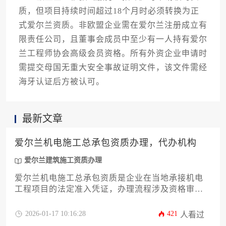
质，但项目持续时间超过18个月时必须转换为正
式爱尔兰资质。非欧盟企业需在爱尔兰注册成立有
限责任公司，且董事会成员中至少有一人持有爱尔
兰工程师协会高级会员资格。所有外资企业申请时
需提交母国无重大安全事故证明文件，该文件需经
海牙认证后方被认可。
最新文章
爱尔兰机电施工总承包资质办理，代办机构
爱尔兰建筑施工资质办理
爱尔兰机电施工总承包资质是企业在当地承接机电
工程项目的法定准入凭证，办理流程涉及资格审
查、技术能力验证等环节；专业代办机构通过提供
政策解读、材料准备等全流程服务，显著提升资质
2026-01-17 10:16:28
421
人看过
获取效率并降低合规风险。