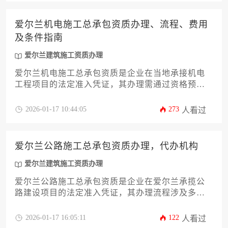
爱尔兰机电施工总承包资质办理、流程、费用
及条件指南
爱尔兰建筑施工资质办理
爱尔兰机电施工总承包资质是企业在当地承接机电
工程项目的法定准入凭证，其办理需通过资格预
审、技术评估、财务审核等环节，并满足专业技术
人员配置、资金实力、工程业绩等核心条件，整体
2026-01-17 10:44:05
273
人看过
流程约需6-12个月，费用涵盖注册费、审计费及顾问
服务费等多项支出。
爱尔兰公路施工总承包资质办理，代办机构
爱尔兰建筑施工资质办理
爱尔兰公路施工总承包资质是企业在爱尔兰承揽公
路建设项目的法定准入凭证，其办理流程涉及多重
政府部门的合规审查，专业代办机构通过提供资质
申请规划、文件整合与合规辅导等服务，显著降低
2026-01-17 16:05:11
122
人看过
企业时间成本与合规风险。