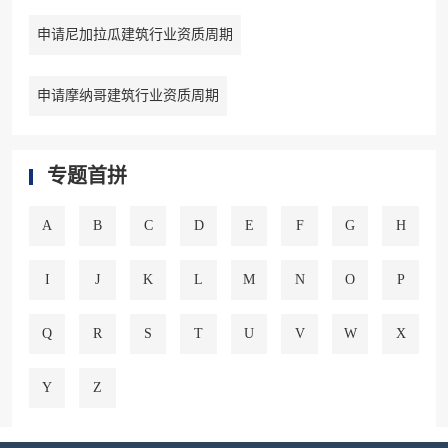
申请尼加拉瓜建筑行业资质周期
申请摩纳哥建筑行业资质周期
专题首拼
A
B
C
D
E
F
G
H
I
J
K
L
M
N
O
P
Q
R
S
T
U
V
W
X
Y
Z