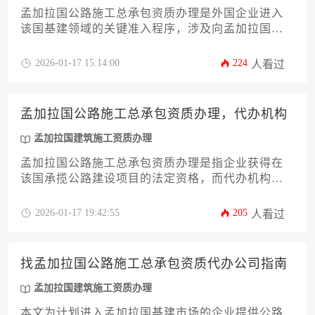
孟加拉国公路施工总承包资质办理是外国企业进入
该国基建领域的关键准入程序，涉及向孟加拉国工
程理事会提交企业资质审查、技术能力验证和财务
实力证明等材料，通过审核后可获得承接公路建设
2026-01-17 15:14:00
224
人看过
项目的主体资格。该流程包含资格审查、现场核
查、许可证颁发三个阶段，总费用约需十五万至三
十万美元，具体周期六至九个月。
孟加拉国公路施工总承包资质办理，代办机构
孟加拉国建筑施工资质办理
孟加拉国公路施工总承包资质办理是指企业获得在
该国承揽公路建设项目的法定资格，而代办机构则
是专门协助企业完成这一复杂流程的专业服务组
织。本文将从资质分类、申请条件、办理流程、常
2026-01-17 19:42:55
205
人看过
见障碍等十二个维度深入解析，并为有意进入孟加
拉基础设施市场的企业提供实用指导。
找孟加拉国公路施工总承包资质代办公司指南
孟加拉国建筑施工资质办理
本文为计划进入孟加拉国基建市场的企业提供公路