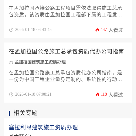
在孟加拉国承接公路工程项目需依法取得施工总承
包资质，该资质由孟加拉国工程部下属的工程发展
局负责审批，申请流程包括公司注册、材料准备、
资格审查及现场核查，办理周期约6-12个月，总费用
2026-01-18 03:43:45
437
人看过
因企业规模和项目类型而异，通常需准备充足的资
金证明和专业技术人员团队。
在孟加拉国公路施工总承包资质代办公司指南
孟加拉国建筑施工资质办理
在孟加拉国公路施工总承包资质代办公司指南，是
一份为中国工程企业量身定制的、系统性的行动手
册，旨在通过专业代办服务，高效合规地获取在孟
加拉国承接公路总承包项目所必需的官方许可，核
2026-01-18 07:08:21
118
人看过
心在于解决企业跨境经营面临的资质申请复杂性与
本土化合规难题。
相关专题
塞拉利昂建筑施工资质办理