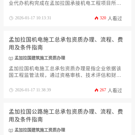
业代办机构完成在孟加拉国承接机电工程项目所需
的法定资格认证流程，涵盖资质申请、文件准备、
政府审批及后续维护等全链条服务，是国际工程企
2026-01-17 10:13:31
320
人看过
业进入该国市场的关键准入条件。
孟加拉国机电施工总承包资质办理、流程、费
用及条件指南
孟加拉国建筑施工资质办理
孟加拉国机电施工总承包资质办理是指企业依据该
国工程监管法规，通过资格审核、技术评估和财务
审查等环节，获取承接机电工程项目的法定许可，
其流程涵盖材料申报、部门审批、现场核查及证书
2026-01-17 11:38:39
267
人看过
颁发，涉及政府规费、咨询服务和保证金等成本，
核心条件包括企业注册资本、专业技术团队、工程
业绩和本地合规要求。
孟加拉国公路施工总承包资质办理、流程、费
用及条件指南
孟加拉国建筑施工资质办理