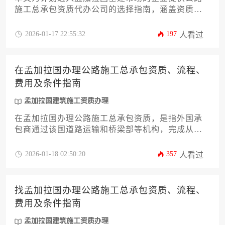
施工总承包资质代办公司的选择指南，涵盖资质类
型解析、代办机构筛选标准、合作流程及风险规避
策略，助力企业高效合规获取孟加拉国公路建设准
2026-01-17 22:55:32
197
人看过
入资格。
在孟加拉国办理公路施工总承包资质、流程、
费用及条件指南
孟加拉国建筑施工资质办理
在孟加拉国办理公路施工总承包资质，是指外国承
包商通过该国道路运输和桥梁部等机构，完成从资
格预审、文件提交、技术评估到最终注册的全流
程，其核心条件包括本地合作方支持、最低资本证
2026-01-18 02:50:20
357
人看过
明、过往工程业绩审核以及缴纳相应担保费用，整
个周期约需6至12个月。
找孟加拉国办理公路施工总承包资质、流程、
费用及条件指南
孟加拉国建筑施工资质办理