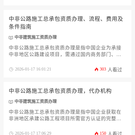
过的全流程服务。
中非公路施工总承包资质办理、流程、费用及
条件指南
中非建筑施工资质办理
中非公路施工总承包资质办理是指中国企业为承接
中非地区公路建设项目，需通过国内商务部门、驻
外使馆及非洲当地政府的多重审批，获得施工许可
的认证过程。该流程涉及资质申请、条件审核、费
2026-01-17 16:01:21
303
人看过
用预算和跨国合规等环节，是开拓非洲基建市场的
关键准入条件。
中非公路施工总承包资质办理，代办机构
中非建筑施工资质办理
中非公路施工总承包资质办理是指中国企业获取在
非洲地区承建公路工程项目所需官方认证的完整流
程，专业代办机构通过提供政策解读、材料准备、
申报跟踪等一站式服务，有效帮助企业规避跨国资
2026-01-17 17:06:29
150
人看过