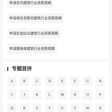
申请苏丹建筑行业资质周期
申请塔吉克斯坦建筑行业资质周期
申请尼加拉瓜建筑行业资质周期
申请摩纳哥建筑行业资质周期
专题首拼
A
B
C
D
E
F
G
H
I
J
K
L
M
N
O
P
Q
R
S
T
U
V
W
X