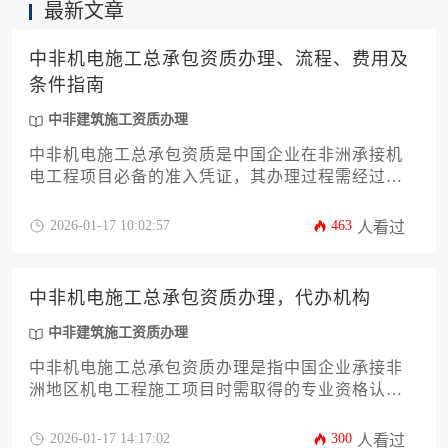
最新文章
中非机电施工总承包资质办理、流程、费用及
条件指南
中非建筑施工资质办理
中非机电施工总承包资质是中国企业在非洲承接机
电工程项目必备的准入凭证，其办理过程需经过资
质预审、材料申报、专家评审等核心环节，总费用
通常在30万至80万元之间，具体取决于企业规模与
2026-01-17 10:02:57
463
人看过
所在国别。成功办理的关键在于满足注册资本、技
术人员配置、过往业绩等硬性指标，并精准把握非
洲各国特定的资质互认政策。本文将系统解析资质
中非机电施工总承包资质办理，代办机构
标准、申报流程与成本构成，助力企业高效开拓非
洲市场。
中非建筑施工资质办理
中非机电施工总承包资质办理是指中国企业承接非
洲地区机电工程施工项目时需取得的专业资格认
证，代办机构则是提供资质申办服务的专业化咨询
公司，能够帮助企业高效完成从材料准备到审批通
2026-01-17 14:17:02
300
人看过