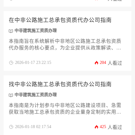
质申请中的合规风险并提升获批效率。对于计划拓
展非洲基建市场的工程企业而言，合理选择代办服
务能显著降低时间成本与操作难度。
在中非公路施工总承包资质代办公司指南
中非建筑施工资质办理
本指南旨在系统解析中非地区公路施工总承包资质
代办服务的核心要点，为企业提供从政策解读、公
司筛选到风险规避的全流程实操方案，助力工程团
队高效合规开拓非洲基建市场。
2026-01-17 23:22:15
204
人看过
找中非公路施工总承包资质代办公司指南
中非建筑施工资质办理
本指南是为计划参与中非地区公路建设项目、急需
获取当地施工总承包资质的企业量身定制的实用手
册，旨在系统阐述如何高效、稳妥地选择一家专业
可靠的资质代办服务公司，从而规避风险，确保项
2026-01-18 02:17:54
425
人看过
目合规启动。