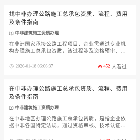
找中非办理公路施工总承包资质、流程、费用
及条件指南
中非建筑施工资质办理
在非洲国家承接公路工程项目，企业需通过专业机
构办理施工总承包资质，该过程涉及资格预审、材
料准备、当地政府审批及领事认证等环节，总体费
用根据国家不同控制在80万至200万元之间，需重点
2026-01-18 06:06:37
452
人看过
关注资金实力、技术人员配置和属地化合作要求。
在中非办理公路施工总承包资质、流程、费用
及条件指南
中非建筑施工资质办理
在中非地区办理公路施工总承包资质，是指企业依
据中非各国特定法规，通过资格审核、技术认证和
资金验资等程序，获得承接公路工程建设项目的法
定准入凭证。该过程涉及复杂的法律适应、本地化