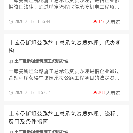
土库曼斯坦机电施工总承包资质办理，是指企业依
据该国法律，通过特定流程取得承接机电工程项目
合法资格的过程，其核心涵盖资质条件、申请步
骤、官方费用及时间周期等关键环节，是进入该国
2026-01-17 11:36:44
447
人看过
基建市场的首要通行证。
土库曼斯坦公路施工总承包资质办理，代办机
构
土库曼斯坦建筑施工资质办理
土库曼斯坦公路施工总承包资质办理是指企业通过
合规程序获得在该国承接公路工程项目的法定资
格，而代办机构则是提供专业化申请服务的第三方
组织，能够有效协助企业应对复杂的跨国资质审批
2026-01-17 18:57:54
308
人看过
流程。
土库曼斯坦公路施工总承包资质办理、流程、
费用及条件指南
土库曼斯坦建筑施工资质办理