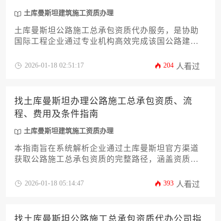
土库曼斯坦建筑施工资质办理
土库曼斯坦公路施工总承包资质代办服务，是协助
国际工程企业通过专业机构高效完成该国公路建设
领域准入许可申报的专项咨询业务，其核心价值在
于化解跨国企业面临的法律差异、语言障碍及审批
2026-01-18 02:51:17
204
人看过
流程复杂性三大挑战。
找土库曼斯坦办理公路施工总承包资质、流
程、费用及条件指南
土库曼斯坦建筑施工资质办理
本指南旨在系统解析企业通过土库曼斯坦官方渠道
获取公路施工总承包资质的完整路径，涵盖资质分
类标准、注册流程、合规条件、预算规划及本土化
合作策略等关键环节，为国际工程企业提供一站式
2026-01-18 05:14:47
393
人看过
的准入实操方案。
找土库曼斯坦公路施工总承包资质代办公司指