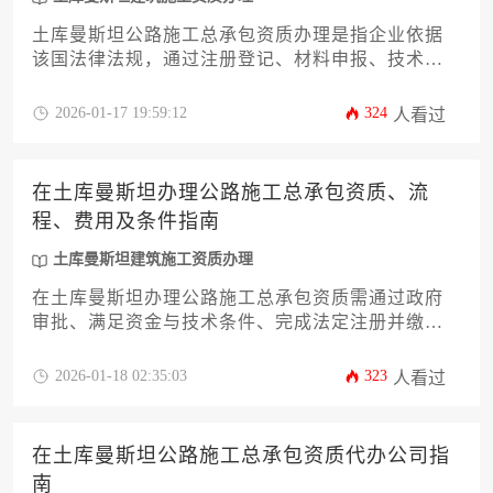
土库曼斯坦公路施工总承包资质办理是指企业依据
该国法律法规，通过注册登记、材料申报、技术审
核等环节，获取承接公路工程建设资格的法定程
序，其流程涵盖资质申请、部门审批、许可证颁发
2026-01-17 19:59:12
324
人看过
三个阶段，总体费用视企业规模和承包等级而定，
通常需满足资金实力、专业技术、设备条件和本地
合作等核心要求。
在土库曼斯坦办理公路施工总承包资质、流
程、费用及条件指南
土库曼斯坦建筑施工资质办理
在土库曼斯坦办理公路施工总承包资质需通过政府
审批、满足资金与技术条件、完成法定注册并缴纳
相应费用，整个过程涉及资格审查、文件提交、现
场核查及许可证颁发等环节，是企业承接国家级公
2026-01-18 02:35:03
323
人看过
路项目的必备准入资格。
在土库曼斯坦公路施工总承包资质代办公司指
南