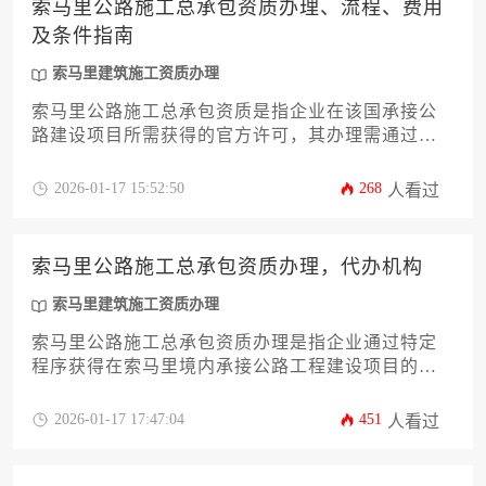
索马里公路施工总承包资质办理、流程、费用
及条件指南
索马里建筑施工资质办理
索马里公路施工总承包资质是指企业在该国承接公
路建设项目所需获得的官方许可，其办理需通过索
马里公共工程部提交申请，经历资格审查、技术评
估、财务审核及现场核查等流程，总费用约五万至
2026-01-17 15:52:50
268
人看过
十五万美元，核心条件包括企业注册资本不低于百
万美元、拥有本地合作伙伴、具备国际公路工程经
验及符合安全环保标准。
索马里公路施工总承包资质办理，代办机构
索马里建筑施工资质办理
索马里公路施工总承包资质办理是指企业通过特定
程序获得在索马里境内承接公路工程建设项目的法
定资格，而代办机构则是专门协助企业完成这一复
杂流程的专业服务机构。对于计划进入索马里基建
2026-01-17 17:47:04
451
人看过
市场的企业而言，了解资质要求并选择合适的代办
机构是项目成功的关键前提。