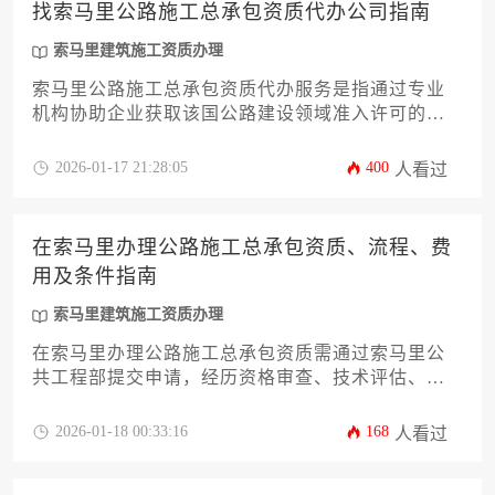
找索马里公路施工总承包资质代办公司指南
索马里建筑施工资质办理
索马里公路施工总承包资质代办服务是指通过专业
机构协助企业获取该国公路建设领域准入许可的综
合解决方案，其核心价值在于帮助企业规避政策风
险、缩短审批周期，并针对当地特殊的法律环境和
2026-01-17 21:28:05
400
人看过
安全形势提供定制化策略。对于计划进入索马里基
建市场的承包商而言，选择可靠的代办公司需重点
考察其对当地酋长部落关系协调能力、临时政府法
在索马里办理公路施工总承包资质、流程、费
规解读深度以及过往项目案例真实性，这是决定资
用及条件指南
质申请成败的关键因素。
索马里建筑施工资质办理
在索马里办理公路施工总承包资质需通过索马里公
共工程部提交申请，经历资格审查、技术评估、财
务审核及现场核查等流程，满足注册资本、专业人
员配备、施工设备及过往业绩等硬性条件，整体费
2026-01-18 00:33:16
168
人看过
用因企业规模和资质等级差异较大，通常包含政府
规费、中介服务费及合规成本等多项支出。