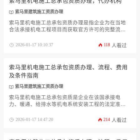
索马里机电施工总承包资质办理，代办机构
索马里建筑施工资质办理
索马里机电施工总承包资质办理是指企业为在当地
合法承接机电工程项目而获取官方许可的完整流
程，涉及技术文件准备、资金证明、人员资格审核
等多环节；专业代办机构凭借对索马里建筑法规的
2026-01-17 10:10:37
118
人看过
深入理解和本地资源网络，可为企业提供从资质咨
询、材料编制到审批跟踪的一站式服务，显著降低
时间成本与合规风险。
索马里机电施工总承包资质办理、流程、费用
及条件指南
索马里建筑施工资质办理
索马里机电施工总承包资质是企业在该国承接电
力、暖通、给排水等机电系统安装工程的法定准入
凭证，其办理需通过索马里公共工程部提交技术能
力证明、财务状况报告等核心文件，经历材料审
2026-01-17 14:47:20
214
人看过
核、现场核查、资质评级三阶段流程，整体周期约6-
9个月，基础办理费用介于1.5万-3万美元，具体金额
随企业申请等级与当地代理服务浮动。