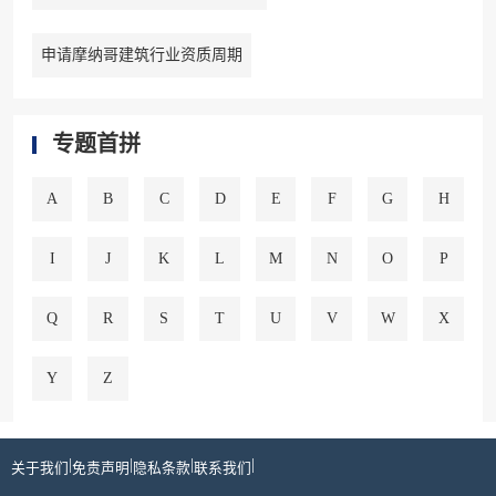
申请摩纳哥建筑行业资质周期
专题首拼
A
B
C
D
E
F
G
H
I
J
K
L
M
N
O
P
Q
R
S
T
U
V
W
X
Y
Z
|
|
|
|
关于我们
免责声明
隐私条款
联系我们