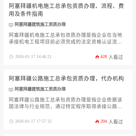
阿塞拜疆机电施工总承包资质办理、流程、费
用及条件指南
阿塞拜疆建筑施工资质办理
阿塞拜疆机电施工总承包资质办理是指企业在当地
承接机电工程项目前必须完成的法定资格认证流
程，涉及条件审核、材料提交、审批环节及相应费
用，是进入该国建筑市场的核心准入要件。
2026-01-17 14:46:21
428
人看过
阿塞拜疆公路施工总承包资质办理，代办机构
阿塞拜疆建筑施工资质办理
阿塞拜疆公路施工总承包资质办理是指企业依据该
国法律与行业规范，通过特定程序取得承接公路工
程建设资格的法定过程，而代办机构则是专业提供
此项资质申请全流程服务的技术咨询公司，旨在帮
2026-01-17 17:57:32
204
人看过
助企业高效合规地完成资质获取。