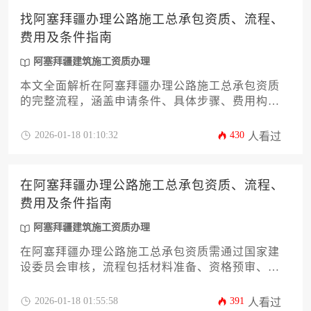
找阿塞拜疆办理公路施工总承包资质、流程、
费用及条件指南
阿塞拜疆建筑施工资质办理
本文全面解析在阿塞拜疆办理公路施工总承包资质
的完整流程，涵盖申请条件、具体步骤、费用构成
及实操建议，为企业提供一站式指南，助力高效获
得阿塞拜疆建筑施工资质办理资格，规避常见风
2026-01-18 01:10:32
430
人看过
险。
在阿塞拜疆办理公路施工总承包资质、流程、
费用及条件指南
阿塞拜疆建筑施工资质办理
在阿塞拜疆办理公路施工总承包资质需通过国家建
设委员会审核，流程包括材料准备、资格预审、现
场核查和最终审批，费用涵盖注册费、认证费和担
保金等，企业需满足资本要求、技术能力和本地合
2026-01-18 01:55:58
391
人看过