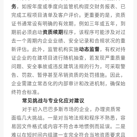
务
，如按年度或季度向监管机构提交财务报表、已
完成工程项目清单及客户评价。更重要的是，资质
证书通常设有明确的有效期，例如三年或五年，到
期前必须启动
资质续期
程序，该程序可能涉及对过
去一个周期内企业业绩、安全记录和合规状况的重
新评估。此外，监管机构实施
动态监督
，有权对持
证企业的在建项目进行随机抽查，若发现严重质量
问题、安全事故或违反建筑法规的行为，可采取警
告、罚款、暂停甚至吊销资质的处罚措施。因此，
企业需建立常态化的内部审计和改进机制，确保始
终符合标准。
常见挑战与专业化应对建议
对于初入巴巴多斯市场的企业，办理资质常
面临几大挑战。一是对当地法规和程序不熟悉，容
易因文件格式或内容不符合本地惯例而延误。二是
难以在短时间内组建一支完全符合当地资质要求且