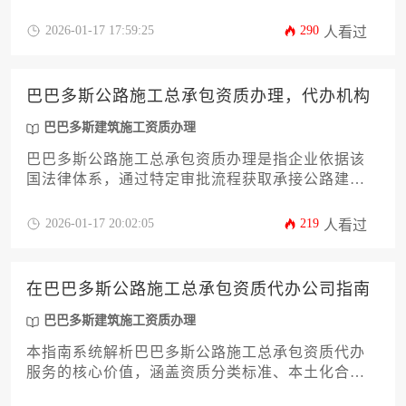
实体、财务审核、技术能力验证等流程，涉及政府
收费、专业咨询费用及资本证明等成本，是企业进
2026-01-17 17:59:25
290
人看过
入当地基建市场的法定准入凭证。
巴巴多斯公路施工总承包资质办理，代办机构
巴巴多斯建筑施工资质办理
巴巴多斯公路施工总承包资质办理是指企业依据该
国法律体系，通过特定审批流程获取承接公路建设
工程的法定资格，而代办机构则是专门协助企业完
成此项复杂申请过程的专业服务组织。
2026-01-17 20:02:05
219
人看过
在巴巴多斯公路施工总承包资质代办公司指南
巴巴多斯建筑施工资质办理
本指南系统解析巴巴多斯公路施工总承包资质代办
服务的核心价值，涵盖资质分类标准、本土化合规
要点、专业代办机构筛选方法及风险防控策略，为