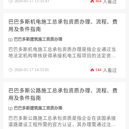
2026-01-17 13:33:43
464
人看过
工程市场的企业而言，了解资质标准、选择可靠的
代办机构是确保项目合规开展的关键前提。
巴巴多斯机电施工总承包资质办理、流程、费
用及条件指南
巴巴多斯建筑施工资质办理
巴巴多斯机电施工总承包资质办理是指企业通过当
地法定机构审核获得承接机电工程项目的法定资
格，其流程涵盖资格预审、材料提交、技术评估及
许可证颁发四大阶段，办理成本主要包含政府规
2026-01-17 14:53:01
144
人看过
费、第三方认证及法律服务费用，核心条件需满足
注册资本底线、专业技术人员配置及过往业绩证明
等硬性要求。
巴巴多斯公路施工总承包资质办理、流程、费
用及条件指南
巴巴多斯建筑施工资质办理
巴巴多斯公路施工总承包资质是指企业在该国承接
道路建设工程所需的官方认证，其办理需通过注册