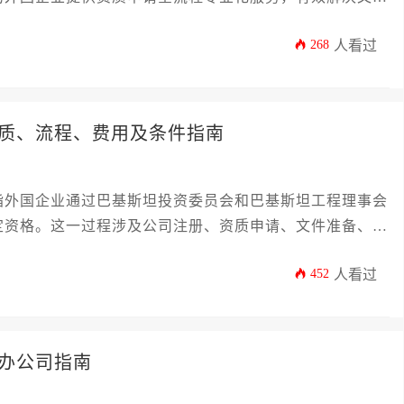
实操难题。
268
人看过
质、流程、费用及条件指南
指外国企业通过巴基斯坦投资委员会和巴基斯坦工程理事会
定资格。这一过程涉及公司注册、资质申请、文件准备、费
循当地法律法规。成功获取资质后，企业方能合法承接公路
452
人看过
时间。
办公司指南