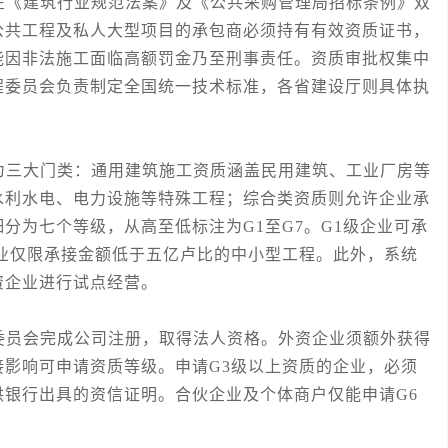
《建筑行业规范法案》及《公共采购管理局招标条例》双
公共工程及私人大型项目的承包商必须持有有效资质证书，
能因非法施工面临高额罚金乃至刑事责任。资质审批权集中
程委员会负责制定全国统一技术标准，各省建设厅则具体执
三大门类：通用建筑施工资质涵盖民用建筑、工业厂房等
水利水电、电力设施等特殊工程；综合类资质则允许企业承
分为七个等级，从高至低标注为G1至G7。G1级企业可承
业仅限承接金额低于五亿卢比的中小型工程。此外，系统
资企业进行试点经营。
员会完成公司注册，取得法人资格。外资企业须额外获得
影响可申请资质等级。申请G3级以上资质的企业，必须
银行出具的资信证明。合伙企业及个体商户仅能申请G6