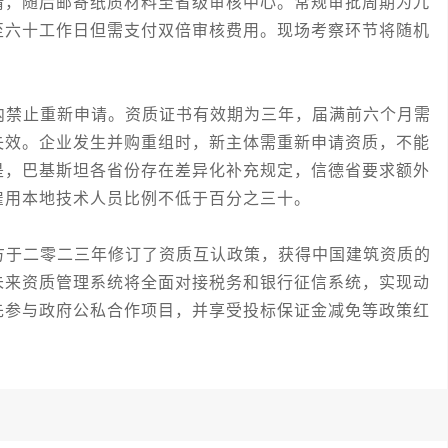
请，随后邮寄纸质材料至省级审核中心。常规审批周期为九
至六十工作日但需支付双倍审核费用。现场考察环节将随机
。
禁止重新申请。资质证书有效期为三年，届满前六个月需
失效。企业发生并购重组时，新主体需重新申请资质，不能
是，巴基斯坦各省份存在差异化补充规定，信德省要求额外
雇用本地技术人员比例不低于百分之三十。
于二零二三年修订了资质互认政策，获得中国建筑资质的
未来资质管理系统将全面对接税务和银行征信系统，实现动
先参与政府公私合作项目，并享受投标保证金减免等政策红