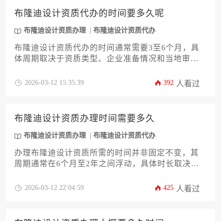
布隆迪设计资质代办的时间要多久呢
布隆迪设计资质办理
布隆迪设计资质代办
布隆迪设计资质代办的时间通常需要3至6个月，具
体周期取决于资质类型、企业准备情况和当地审批
流程的复杂程度。对于计划在布隆迪开展工程设计
业务的企业而言，提前了解并规划好资质申请的时
2026-03-12 15:35:39
392
人看过
间线至关重要。
布隆迪设计资质办理时间需要多久
布隆迪设计资质办理
布隆迪设计资质代办
办理布隆迪设计资质所需的时间并非固定不变，其
周期通常在6个月至2年之间浮动，具体时长取决于
申请类别、文件准备、审批流程以及是否寻求专业
代办服务等多个核心变量。对于计划在布隆迪开展
2026-03-12 22:04:59
425
人看过
设计业务的企业或个人而言，透彻理解影响办理周
期的各个环节并做好充分准备，是高效完成资质申
领的关键。