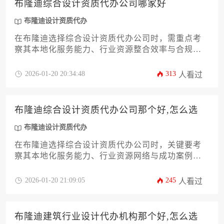
布隆迪综合设计资质代办公司哪家好
布隆迪设计资质代办
在布隆迪选择综合设计资质代办公司时，需重点考
察其本地化服务能力、行业资源整合效率与合规操
作经验。优质代办机构应具备布隆迪设计资质代办
全流程管控实力，能够针对建筑、市政、工业等不
2026-01-20 20:34:48
313
人看过
同设计领域提供定制化解决方案，并通过专业团队
帮助企业规避政策风险、缩短申报周期。
布隆迪综合设计资质代办公司那个好,怎么选
布隆迪设计资质代办
在布隆迪选择综合设计资质代办公司时，关键要考
察其本地化服务能力、行业资源网络与成功案例积
累。建议通过多维度比对公司背景、服务流程及售
后保障，优先选择与自身项目需求匹配度高的正规
2026-01-20 21:09:05
245
人看过
机构，避免盲目追求低价而忽视资质办理的专业性
与时效性。
布隆迪建筑行业设计代办机构那个好,怎么选