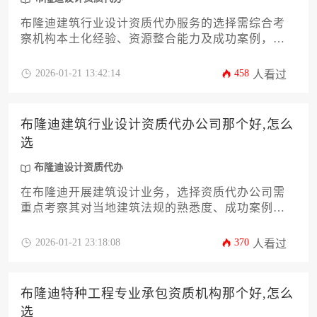
布隆迪建筑行业设计资质代办服务的选择需综合考
察机构本土化经验、资源整合能力及成功案例，优
质代办公司应具备对当地政策法规的精准解读、高
效申报流程把控以及持续售后服务保障三大核心优
2026-01-21 13:42:14
458
人看过
势，帮助企业规避资质申请风险。
布隆迪建筑行业设计资质代办公司那个好,怎么
选
布隆迪设计资质代办
在布隆迪开展建筑设计业务，选择资质代办公司需
重点考察其对当地建筑法规的熟悉度、成功案例真
实性及后期维护能力。优质代办机构应具备布隆迪
住建部门认可的代理资格，并能针对外资企业特殊
2026-01-21 23:18:08
370
人看过
需求提供本土化解决方案。通过比对公司历史服务
数据、实地考察办公规模、核实顾问专业背景三大
步骤，可有效筛选出可靠的布隆迪设计资质代办合
布隆迪特种工程专业承包资质机构那个好,怎么
作伙伴。
选