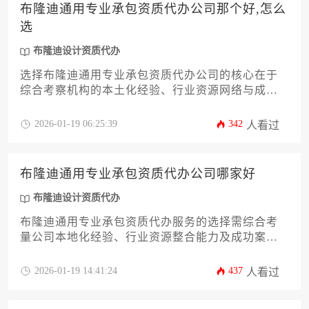
布隆迪通用专业承包资质代办公司那个好,怎么
选
布隆迪设计资质代办
选择布隆迪通用专业承包资质代办公司的核心在于
综合考察机构的本土化经验、行业资源网络与成功
案例真实性。建议企业从代办机构的合规操作能
力、跨境服务团队配置、费用透明度三个维度进行
2026-01-19 06:25:39
342
人看过
系统性评估，同时可结合布隆迪设计资质代办需求
进行协同考察，确保资质获取流程符合当地建筑法
规要求。
布隆迪通用专业承包资质代办公司哪家好
布隆迪设计资质代办
布隆迪通用专业承包资质代办服务的选择需综合考
量公司本地化经验、行业资源整合能力及成功案例
真实性，其中具备当地住建部门备案资质、熟悉法
语区工程规范且拥有中非跨境服务团队的专业机构
2026-01-19 14:41:24
437
人看过
更值得信赖。