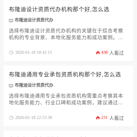
布隆迪设计资质代办机构那个好,怎么选
布隆迪设计资质代办
选择布隆迪设计资质代办机构的关键在于综合考察
机构的专业背景、本地化服务能力和成功案例。建
议通过比对机构资质认证情况、行业口碑、服务透
明度以及售后支持体系来做出决策，重点关注那些
2026-01-18 10:43:15
438
人看过
熟悉布隆迪设计行业政策且能提供定制化解决方案
的可靠合作伙伴。
布隆迪通用专业承包资质机构那个好,怎么选
布隆迪设计资质代办
选择布隆迪通用专业承包资质机构需重点考察其本
地化服务能力、行业口碑和成功案例，建议通过实
地考察、多方比价、核实资质真伪等系统性评估方
法，避免陷入低价陷阱。专业机构不仅能高效办理
2026-01-18 22:53:38
231
人看过
通用承包资质，还能提供配套的布隆迪设计资质代
办等增值服务，帮助企业快速立足当地市场。