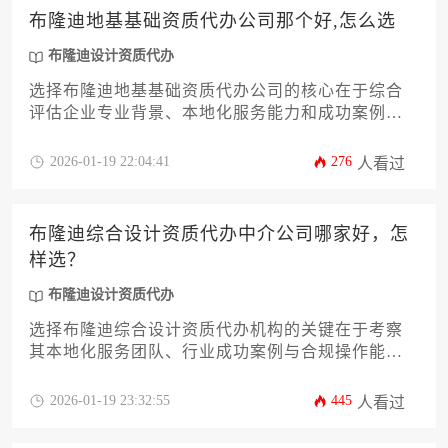
布隆迪地基基础资质代办公司那个好,怎么选
布隆迪设计资质代办
选择布隆迪地基基础资质代办公司的核心在于综合
评估企业专业背景、本地化服务能力和成功案例，
需重点关注公司对当地政策法规的熟悉程度、办理
流程透明度以及售后保障体系。建议通过多方比
2026-01-19 22:04:41
276
人看过
对、实地考察等方式，筛选出既熟悉布隆迪建筑市
场特性又具备扎实代办经验的可靠合作伙伴，其中
涉及布隆迪设计资质代办的业务衔接能力也是重要
布隆迪综合设计资质代办中介公司哪家好，怎
考量维度。
样选？
布隆迪设计资质代办
选择布隆迪综合设计资质代办机构的关键在于考察
其本地化服务团队、行业成功案例与合规操作能
力，建议通过对比中介的政府资源整合度、收费标
准透明度及售后保障体系来筛选优质服务商，从而
2026-01-19 23:32:55
445
人看过
高效完成资质申报流程。