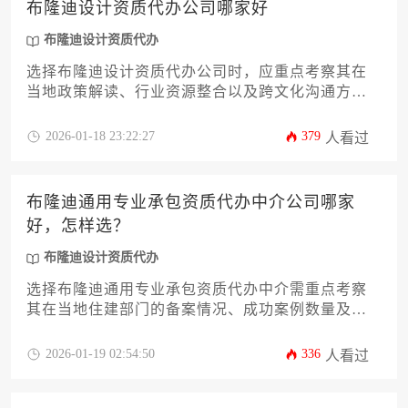
布隆迪设计资质代办公司哪家好
布隆迪设计资质代办
选择布隆迪设计资质代办公司时，应重点考察其在
当地政策解读、行业资源整合以及跨文化沟通方面
的专业能力，其中具备本土化服务团队、成功案例
丰富且能够提供全流程法律风险管控的机构往往更
2026-01-18 23:22:27
379
人看过
具优势。
布隆迪通用专业承包资质代办中介公司哪家
好，怎样选？
布隆迪设计资质代办
选择布隆迪通用专业承包资质代办中介需重点考察
其在当地住建部门的备案情况、成功案例数量及跨
境税务合规能力，优质中介应具备本土化服务团队
与快速响应机制，同时需警惕低价陷阱与资质造假
2026-01-19 02:54:50
336
人看过
风险。