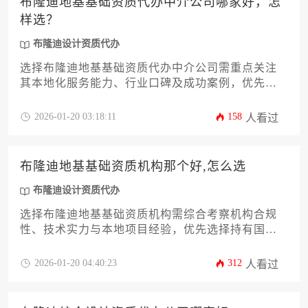
布隆迪地基基础资质代办中介公司哪家好，怎
样选？
布隆迪设计资质代办
选择布隆迪地基基础资质代办中介公司需重点关注
其本地化服务能力、行业口碑及成功案例，优先选
择熟悉当地法规政策、拥有丰富工程资质办理经验
的专业机构，并通过多维度对比评估其服务可靠性
2026-01-20 03:18:11
158
人看过
与性价比。
布隆迪地基基础资质机构那个好,怎么选
布隆迪设计资质代办
选择布隆迪地基基础资质机构需综合考察机构合规
性、技术实力与本地项目经验，优先选择持有国家
认证资质、具备丰富非洲地区施工案例且能提供全
方位地质适配方案的权威服务机构。
2026-01-20 04:40:23
312
人看过