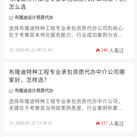
怎么选
布隆迪设计资质代办
选择布隆迪特种工程专业承包资质代办公司的核心
在于考察其本地化服务能力、行业成功案例与合规
操作体系，企业应通过比对机构专业背景、合同条
款透明度及后续维护支持等维度进行综合评估，确
2026-01-22 08:55:42
246
人看过
保资质申报高效合规。
布隆迪特种工程专业承包资质代办中介公司哪
家好，怎样选？
布隆迪设计资质代办
选择布隆迪特种工程专业承包资质代办中介公司，
关键在于考察其当地政策熟悉度、行业案例积累
度、资源整合能力及后续服务保障体系。建议通过
比对机构历史成功案例、专业人员配置、跨境服务
2026-01-22 13:58:55
217
人看过
流程等维度进行综合评估，尤其需关注其处理布隆
迪设计资质代办等细分业务的专项经验。