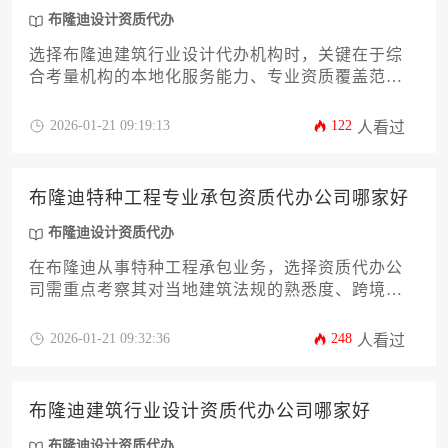
布隆迪设计资质代办
选择布隆迪建筑行业设计代办机构时，关键在于综
合考量机构的本地化服务能力、专业资质覆盖范围
以及成功案例经验，建议通过实地考察、多方比价
和客户口碑验证等方式进行筛选，确保找到最适合
2026-01-21 09:19:13
122
人看过
项目需求的可靠合作伙伴。
布隆迪特种工程专业承包资质代办公司哪家好
布隆迪设计资质代办
在布隆迪从事特种工程承包业务，选择资质代办公
司需重点考察其对当地建筑法规的熟悉度、跨境材
料申报的专业性以及历史成功案例。优质代办机构
应当具备布隆迪设计资质代办一体化服务能力，能
2026-01-21 09:32:36
248
人看过
够针对特种工程的特殊要求提供定制化解决方案，
帮助企业高效通过复杂审批流程。
布隆迪建筑行业设计资质代办公司哪家好
布隆迪设计资质代办