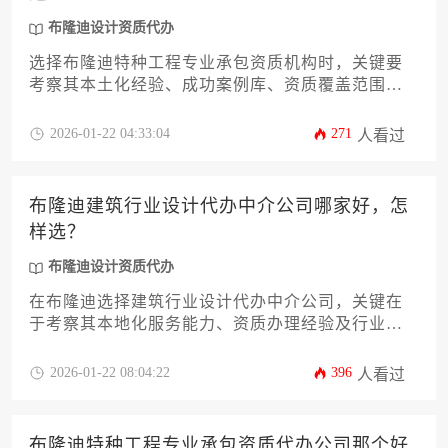
布隆迪设计资质代办
选择布隆迪特种工程专业承包资质机构时，关键要
考察其本土化经验、成功案例库、资质覆盖范围及
后期维护能力。建议通过三维评估法（企业实力、
合规适配性、服务可持续性）对比机构，特别注意
2026-01-22 04:33:04
271
人看过
其在当地住建部门的备案情况与特种工程业绩真实
性。对于需要同步办理设计资质的企业，可优先考
虑能提供布隆迪设计资质代办一体化服务的综合型
布隆迪建筑行业设计代办中介公司哪家好，怎
机构。
样选？
布隆迪设计资质代办
在布隆迪选择建筑行业设计代办中介公司，关键在
于考察其本地化服务能力、资质办理经验及行业口
碑。建议优先选择熟悉布隆迪建筑法规、拥有成功
案例且能提供全流程跟踪服务的中介机构，通过实
2026-01-22 08:04:22
396
人看过
地考察、案例验证和合同细节比对做出理性决策。
布隆迪特种工程专业承包资质代办公司那个好,