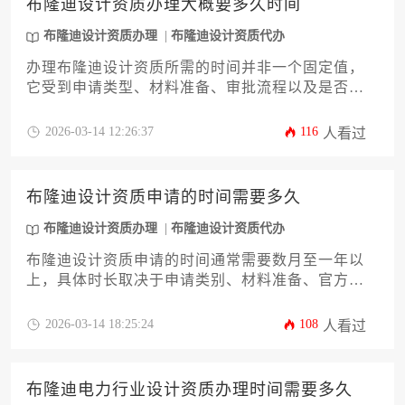
布隆迪设计资质办理大概要多久时间
布隆迪设计资质办理
布隆迪设计资质代办
办理布隆迪设计资质所需的时间并非一个固定值，
它受到申请类型、材料准备、审批流程以及是否选
择专业代办服务等多种因素的共同影响。通常情况
下，从启动准备到最终获批，整个周期可能需要数
2026-03-14 12:26:37
116
人看过
月时间。本文将为您深度剖析影响办理周期的各个
环节，并提供加速进程的实用策略。
布隆迪设计资质申请的时间需要多久
布隆迪设计资质办理
布隆迪设计资质代办
布隆迪设计资质申请的时间通常需要数月至一年以
上，具体时长取决于申请类别、材料准备、官方审
核流程以及申请方是否熟悉当地法规。整个过程涉
及多个环节，包括前期咨询、文件公证、部门审批
2026-03-14 18:25:24
108
人看过
及最终注册，建议企业预留充足时间并考虑专业协
助以提升效率。
布隆迪电力行业设计资质办理时间需要多久