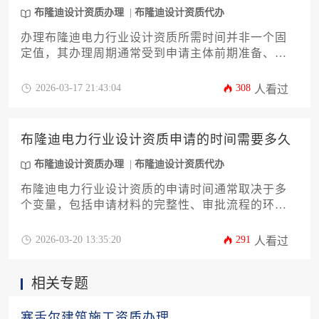
布隆迪设计资质办理
布隆迪设计资质代办
办理布隆迪电力行业设计资质所需时间并非一个固
定值，其办理周期通常受到申请主体前期准备、材
料合规性、审批流程阶段以及当地政策执行效率等
多重因素的综合影响，从数月到一年以上不等，进
2026-03-17 21:43:04
308
人看过
行充分的专业准备是有效控制时间的关键。
布隆迪电力行业设计资质申请的时间需要多久
布隆迪设计资质办理
布隆迪设计资质代办
布隆迪电力行业设计资质的申请时间通常取决于多
个变量，包括申请材料的完整性、审批流程的环节
以及主管部门的工作效率。一般而言，从启动申请
到最终获批，整个过程可能持续数月甚至更长时
2026-03-20 13:35:20
291
人看过
间。本文将详细剖析影响申请周期的关键因素，并
提供实用的策略来优化时间安排。
相关专题
塞舌尔建筑施工资质办理