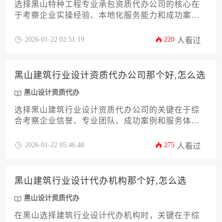
选择黑山特种工程专业承包资质代办公司的核心在
于考察企业实操经验、本地化服务能力和成功案例
真实性。建议通过比对三家以上代办机构的服务方
案，重点核实其与建设主管部门的沟通渠道及风险
2026-01-22 02:51:19
220
人看过
承诺条款，避免陷入低价陷阱。专业机构应能提供
从材料编制、人员配置到现场核查的全流程闭环服
务。
黑山建筑行业设计资质代办公司那个好,怎么选
黑山设计资质代办
选择黑山建筑行业设计资质代办公司的关键在于综
合考察企业信誉、专业团队、成功案例和服务体
系，建议通过实地考察、案例验证、合同细化和分
期付款等方式规避风险，最终选定符合自身需求且
2026-01-22 05:46:48
275
人看过
具备持续服务能力的正规机构。
黑山建筑行业设计代办机构那个好,怎么选
黑山设计资质代办
在黑山选择建筑行业设计代办机构时，关键在于综