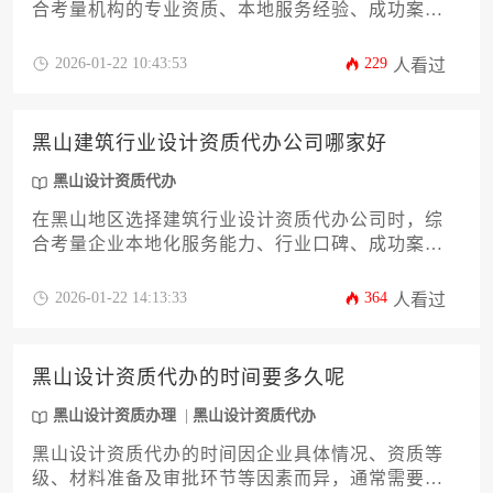
合考量机构的专业资质、本地服务经验、成功案例
和透明化收费体系。没有绝对最优的机构，只有最
适合企业实际需求的合作伙伴。本文将从资质核
2026-01-22 10:43:53
229
人看过
查、服务匹配、风险规避等十二个维度，系统阐述
如何筛选靠谱的代办服务机构，助力建筑企业高效
获取设计资质。
黑山建筑行业设计资质代办公司哪家好
黑山设计资质代办
在黑山地区选择建筑行业设计资质代办公司时，综
合考量企业本地化服务能力、行业口碑、成功案例
与合规性至关重要。优质代办机构应具备对黑山建
筑市场政策的深度理解，能够为企业提供从资质申
2026-01-22 14:13:33
364
人看过
请到后期维护的全流程专业化服务，助力建筑设计
企业快速稳健立足市场。
黑山设计资质代办的时间要多久呢
黑山设计资质办理
黑山设计资质代办
黑山设计资质代办的时间因企业具体情况、资质等
级、材料准备及审批环节等因素而异，通常需要三