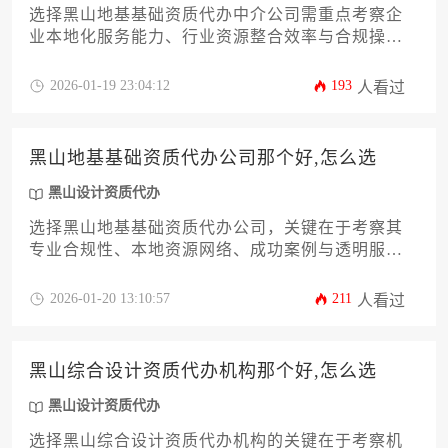
选择黑山地基基础资质代办中介公司需重点考察企
业本地化服务能力、行业资源整合效率与合规操作
水平，建议通过比对机构历史案例、专业人员配置
及后续维护承诺等维度进行综合评估。本文将从资
2026-01-19 23:04:12
193
人看过
质代办市场现状分析、企业筛选方法论、风险规避
要点等十二个层面展开系统性论述，为建筑企业提
供切实可行的决策参考。
黑山地基基础资质代办公司那个好,怎么选
黑山设计资质代办
选择黑山地基基础资质代办公司，关键在于考察其
专业合规性、本地资源网络、成功案例与透明服务
流程，并结合企业自身需求进行综合评估，而非简
单比较价格。
2026-01-20 13:10:57
211
人看过
黑山综合设计资质代办机构那个好,怎么选
黑山设计资质代办
选择黑山综合设计资质代办机构的关键在于考察机