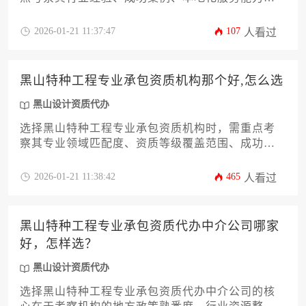
后续维护支持。优质代办机构不仅能高效处理特种
工程资质申报流程，还能为企业提供定制化解决方
2026-01-21 11:37:47
107
人看过
案，助力企业快速合规承接高难度工程项目。
黑山特种工程专业承包资质机构那个好,怎么选
黑山设计资质代办
选择黑山特种工程专业承包资质机构时，需重点考
察其专业领域匹配度、资质等级覆盖范围、成功案
例真实性以及后期服务保障体系。建议企业根据自
身项目类型、预算规模和工期要求，通过多维度比
2026-01-21 11:38:42
465
人看过
对、实地考察、历史业绩验证等方式综合评估，同
时可借助专业的黑山设计资质代办机构进行辅助筛
选，确保选择具备深厚行业积淀和规范运作能力的
黑山特种工程专业承包资质代办中介公司哪家
合作伙伴。
好，怎样选？
黑山设计资质代办
选择黑山特种工程专业承包资质代办中介公司的核