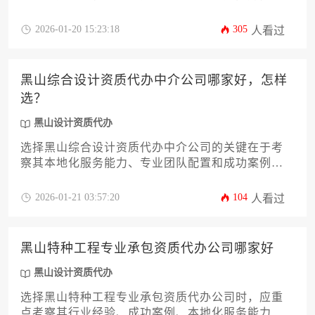
议从成功案例真实性、本地化服务团队、收费透明
度三大维度进行系统性评估，避免陷入低价陷阱或
2026-01-20 15:23:18
305
人看过
资质申报误区。
黑山综合设计资质代办中介公司哪家好，怎样
选？
黑山设计资质代办
选择黑山综合设计资质代办中介公司的关键在于考
察其本地化服务能力、专业团队配置和成功案例积
累。建议企业通过比对中介机构的合规性、服务透
明度、资源整合效率三大维度，结合自身设计资质
2026-01-21 03:57:20
104
人看过
申报需求进行综合评估，避免盲目追求低价或过度
承诺的服务商。
黑山特种工程专业承包资质代办公司哪家好
黑山设计资质代办
选择黑山特种工程专业承包资质代办公司时，应重
点考察其行业经验、成功案例、本地化服务能力及