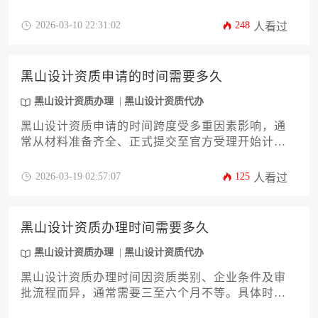
至六个月不等。办理时长主要取决于前期材料是否
齐全、审批流程是否顺畅以及代办机构的专业效
2026-03-10 22:31:02
248
人看过
率。对于希望快速获取资质的企业，建议提前规划
并选择可靠的服务机构。
黑山设计资质申请的时间需要多久
黑山设计资质办理
黑山设计资质代办
黑山设计资质申请的时间跨度受多重因素影响，通
常从材料准备齐全、正式提交至官方受理开始计
算，整个流程大约需要三到六个月不等。具体时长
取决于申请资质的类别、企业自身条件的完备度、
2026-03-19 02:57:07
125
人看过
材料审核的轮次以及官方审批部门的工作效率。对
于希望高效完成黑山设计资质办理的企业，提前规
划与专业准备至关重要。
黑山设计资质办理时间需要多久
黑山设计资质办理
黑山设计资质代办
黑山设计资质办理时间因资质类别、企业条件及审
批流程而异，通常需要三至六个月不等。具体时长
取决于材料准备、主管部门审核及现场核查等多个