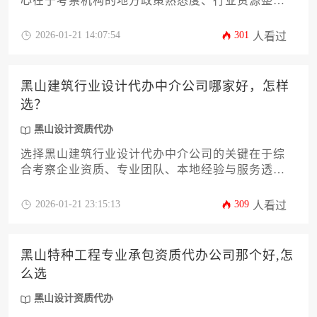
心在于考察机构的地方政策熟悉度、行业资源整合
能力与成功案例真实性。建议通过比对服务透明
度、团队专业背景、售后保障体系三大维度，结合
2026-01-21 14:07:54
301
人看过
企业自身需求筛选适配服务商。实地考察与同行推
荐能有效规避代办风险，确保资质申报效率。
黑山建筑行业设计代办中介公司哪家好，怎样
选？
黑山设计资质代办
选择黑山建筑行业设计代办中介公司的关键在于综
合考察企业资质、专业团队、本地经验与服务透明
度。建议通过比对多家公司的成功案例、收费模式
及售后支持，结合自身项目需求进行筛选。对于初
2026-01-21 23:15:13
309
人看过
次接触黑山设计资质代办的企业，可优先考虑具备
住建部门备案记录且服务流程标准化的中介机构。
黑山特种工程专业承包资质代办公司那个好,怎
么选
黑山设计资质代办