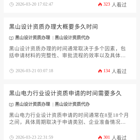
环节，企业提前规划并熟悉流程可有效缩短办理周
2026-03-20 17:02:47
323
人看过
期。
黑山设计资质办理大概要多久时间
黑山设计资质办理
黑山设计资质代办
黑山设计资质办理的时间通常取决于多个因素，包
括申请材料的完整性、审批流程的效率以及具体资
质类别。一般而言，从准备材料到最终获批，整个
过程可能需要三个月至一年不等，具体时长需根据
2026-03-21 03:07:18
134
人看过
实际情况灵活评估。
黑山电力行业设计资质申请的时间需要多久
黑山设计资质办理
黑山设计资质代办
黑山电力行业设计资质申请的时间通常在8至18个月
之间，具体周期取决于申请类别、企业准备情况和
审批机构的工作效率。整个过程涉及材料筹备、资
格审核、现场核查及最终发证等多个阶段，企业需
2026-03-23 22:31:59
301
人看过