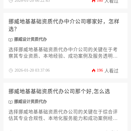
2026-01-20 00:22:43
160
人看过
材料准备到审批跟踪的全流程服务。尤其需要关注
公司是否具备应对挪威严格环保法规和可持续设计
要求的专业团队，这才是决定代办服务质量的核心
挪威地基基础资质代办中介公司哪家好，怎样
理据。
选？
挪威设计资质代办
选择挪威地基基础资质代办中介公司的关键在于考
察其专业资质、本地经验、成功案例及服务透明
度，应优先选择具备挪威建筑业官方认证、拥有丰
富本地项目操作经验且能提供全程法律合规保障的
2026-01-20 03:37:06
196
人看过
可靠机构。
挪威地基基础资质代办公司那个好,怎么选
挪威设计资质代办
选择挪威地基基础资质代办公司的关键在于综合评
估其专业合规性、本地化服务能力和成功案例经
验，建议通过多维度对比和实地考察来确定最适合