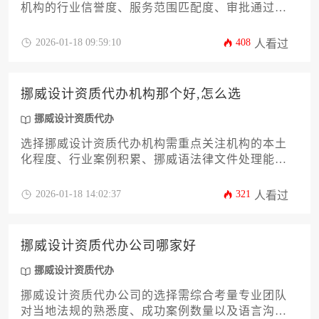
机构的行业信誉度、服务范围匹配度、审批通过率
及后续合规支持能力。没有绝对最优的机构，只有
最适合企业具体需求的合作伙伴。本文将通过十二
2026-01-18 09:59:10
408
人看过
个维度系统解析筛选逻辑，帮助企业在挪威建筑市
场精准定位合规代办服务。
挪威设计资质代办机构那个好,怎么选
挪威设计资质代办
选择挪威设计资质代办机构需重点关注机构的本土
化程度、行业案例积累、挪威语法律文件处理能力
以及与北欧设计协会的协作网络。建议通过分阶段
合作试水、实地考察过往成功案例、对比隐形服务
2026-01-18 14:02:37
321
人看过
成本等务实策略进行筛选，避免单纯依赖价格或宣
传规模作为评判标准。
挪威设计资质代办公司哪家好
挪威设计资质代办
挪威设计资质代办公司的选择需综合考量专业团队
对当地法规的熟悉度、成功案例数量以及语言沟通