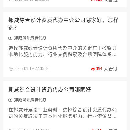
流机构对比、选择流程陷阱规避等十二个维度，为
您提供一套实用的决策框架，助您精准锁定最适合
的合作伙伴，确保工程合规性与质量可靠性。
挪威综合设计资质代办中介公司哪家好，怎样
选？
挪威设计资质代办
选择挪威综合设计资质代办中介的关键在于考察其
本地化服务能力、行业案例积累及合规保障体系，
建议通过比对机构专业背景、成功案例透明度及合
同风险条款进行综合决策。
2026-01-19 22:35:16
394
人看过
挪威综合设计资质代办公司哪家好
挪威设计资质代办
在挪威开展设计业务时，选择综合设计资质代办公
司的关键取决于其本地化服务能力、行业资源整合
度及成功案例真实性。专业机构应熟悉挪威建筑设
计、室内设计等细分领域的资质标准，并能提供从