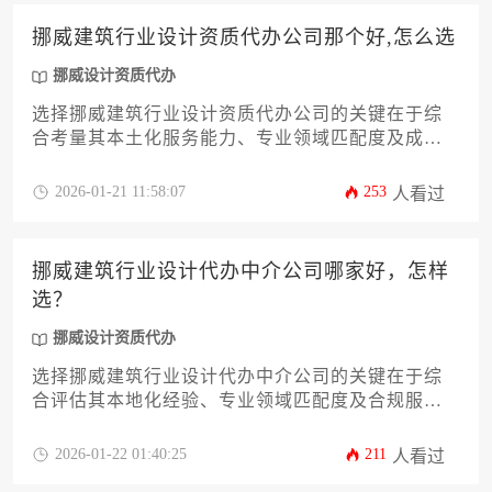
挪威建筑行业设计资质代办公司那个好,怎么选
挪威设计资质代办
选择挪威建筑行业设计资质代办公司的关键在于综
合考量其本土化服务能力、专业领域匹配度及成功
案例真实性，建议通过分阶段验证公司资质、考察
团队专业背景、对比服务透明度等方式进行梯度筛
2026-01-21 11:58:07
253
人看过
选，而非简单依赖价格或广告宣传。
挪威建筑行业设计代办中介公司哪家好，怎样
选？
挪威设计资质代办
选择挪威建筑行业设计代办中介公司的关键在于综
合评估其本地化经验、专业领域匹配度及合规服务
能力，通过考察公司历史案例、资质覆盖范围及客
户评价体系，结合自身项目需求制定科学筛选流
2026-01-22 01:40:25
211
人看过
程，才能高效解决设计资质申报难题。