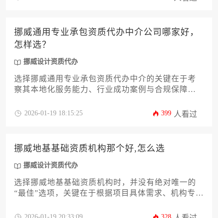
挪威通用专业承包资质代办中介公司哪家好，
怎样选？
挪威设计资质代办
选择挪威通用专业承包资质代办中介的关键在于考
察其本地化服务能力、行业成功案例与合规保障体
系。优质中介应精通挪威建筑法规，拥有挪威工商
局备案记录，并能提供涵盖材料准备、现场核查的
2026-01-19 18:15:25
399
人看过
全流程解决方案。建议通过比对机构历史服务数
据、查验客户评价体系、评估合同风险条款等维度
进行决策，避免选择仅提供翻译服务的浅层中介。
挪威地基基础资质机构那个好,怎么选
挪威设计资质代办
选择挪威地基基础资质机构时，并没有绝对唯一的
“最佳”选项，关键在于根据项目具体需求、机构专业
领域、资质认证完备性、本地经验深度及服务性价
比进行综合评估。本文将从资质标准解读、市场主
2026-01-19 20:33:09
328
人看过