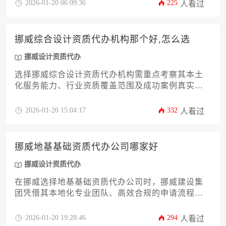
的合作伙伴。
2026-01-20 06:09:36
225
人看过
挪威综合设计资质代办机构那个好,怎么选
挪威设计资质代办
选择挪威综合设计资质代办机构需重点考察其本土
化服务能力、行业资质覆盖范围及成功案例真实
性，建议通过比对机构专业领域匹配度、合规性保
障体系和隐形服务细节来做出决策。
2026-01-20 15:04:17
332
人看过
挪威地基基础资质代办公司哪家好
挪威设计资质代办
在挪威选择地基基础资质代办公司时，挪威建设集
团凭借其本地化专业团队、高效合规的申请流程以
及丰富的行业资源成为首选，尤其擅长处理复杂地
质条件下的资质认证与跨境工程合规对接。
2026-01-20 19:28:46
294
人看过