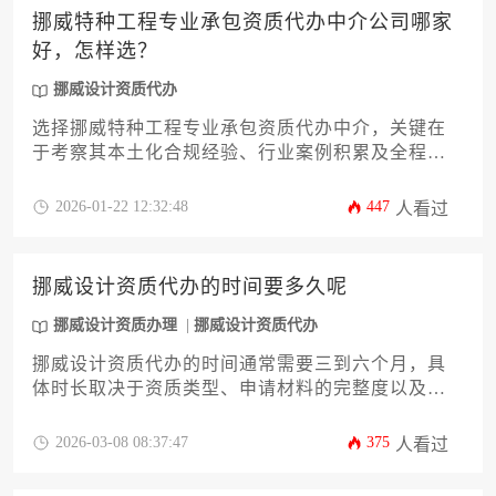
挪威特种工程专业承包资质代办中介公司哪家
好，怎样选？
挪威设计资质代办
选择挪威特种工程专业承包资质代办中介，关键在
于考察其本土化合规经验、行业案例积累及全程风
控体系。优质中介应熟悉挪威建筑监管机构审批流
程，能针对特种工程领域提供定制化解决方案，并
2026-01-22 12:32:48
447
人看过
建立本地化服务团队保障沟通效率。建议企业通过
资质审查、成功案例比对、合同条款细化等维度进
行综合评估。
挪威设计资质代办的时间要多久呢
挪威设计资质办理
挪威设计资质代办
挪威设计资质代办的时间通常需要三到六个月，具
体时长取决于资质类型、申请材料的完整度以及挪
威相关机构的审核效率。对于希望进入挪威市场的
设计企业或个人而言，提前了解流程并选择合适的
2026-03-08 08:37:47
375
人看过
代办服务，是高效完成资质获取的关键。