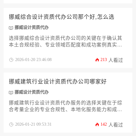
挪威综合设计资质代办公司那个好,怎么选
挪威设计资质代办
选择挪威综合设计资质代办公司的关键在于确认其
本土合规经验、专业领域匹配度和成功案例真实
性，建议通过比对政府授权资质、客户评价及服务
透明度来做出决策。
2026-01-20 23:46:08
213
人看过
挪威建筑行业设计资质代办公司哪家好
挪威设计资质代办
挪威建筑行业设计资质代办服务的选择关键在于综
合考量企业的专业合规性、本地化服务能力和成功
案例经验，其中ScandiCert、Byggfak和NorConsult
等机构凭借对挪威建筑法规体系的深度理解与高效
2026-01-21 09:53:31
142
人看过
申报流程脱颖而出。