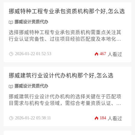
挪威特种工程专业承包资质机构那个好,怎么选
挪威设计资质代办
选择挪威特种工程专业承包资质机构需重点关注其
行业认证完备性、过往项目经验匹配度及本地化服
务能力，通过多维度比对机构资源网络与风险管控
体系，结合企业自身工程定位精准筛选合作方。
2026-01-22 01:52:53
467
人看过
挪威建筑行业设计代办机构那个好,怎么选
挪威设计资质代办
挪威建筑行业设计代办机构的选择关键在于匹配项
目需求与机构专业领域，需综合考量资质认证、本
地经验、服务范围及成本效益。本文将通过十二个
维度系统解析筛选标准，涵盖法规适应性、生态可
2026-01-22 05:38:11
184
人看过
持续性等北欧特色要求，助力建筑从业者精准对接
优质代办服务。