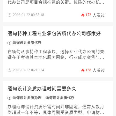
代办公司是项目合规推进的关键。优质的代办机构
应具备本地化服务团队、熟悉缅甸建筑法规、拥有
成功案例三大核心优势，能够帮助企业高效完成从
2026-01-22 00:55:18
172
人看过
资料准备到资质审批的全流程服务。
缅甸特种工程专业承包资质代办公司哪家好
缅甸设计资质代办
在缅甸从事特种工程承包，选择专业代办公司的关
键在于考察其本地化服务网络、行业成功案例与合
规保障体系。优质代办机构应具备缅甸建设部门备
案资格，能够针对电力、爆破、隧道等特殊领域提
2026-01-22 06:16:24
138
人看过
供全流程资质申报服务，并协助企业建立符合缅甸
技术标准的质量管理方案。
缅甸设计资质办理时间需要多久
缅甸设计资质办理
缅甸设计资质代办
办理缅甸设计资质所需时间并非固定，通常从数月
到超过一年不等，具体周期受资质类型、申请材料