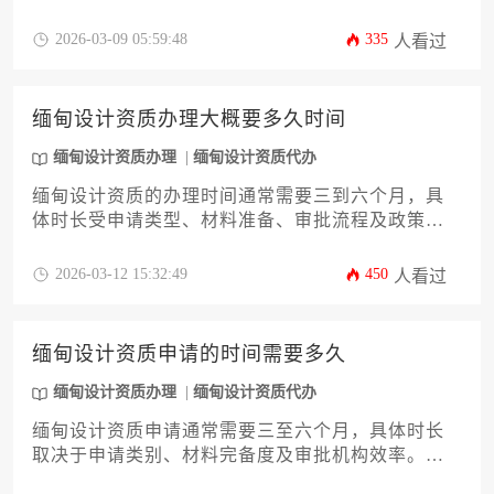
完备度、审批机构效率及是否选择专业代办服务等
多重因素综合影响。
2026-03-09 05:59:48
335
人看过
缅甸设计资质办理大概要多久时间
缅甸设计资质办理
缅甸设计资质代办
缅甸设计资质的办理时间通常需要三到六个月，具
体时长受申请类型、材料准备、审批流程及政策变
动等因素影响。对于外资企业或复杂项目，周期可
能延长至半年以上。建议提前规划并与专业机构合
2026-03-12 15:32:49
450
人看过
作，以提升办理效率。
缅甸设计资质申请的时间需要多久
缅甸设计资质办理
缅甸设计资质代办
缅甸设计资质申请通常需要三至六个月，具体时长
取决于申请类别、材料完备度及审批机构效率。对
于外资企业或复杂项目，流程可能延长至八个月以