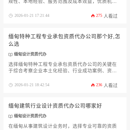
规性、本地经验、服务范围及成本效益，优质机构
应具备缅甸建设部认证资质、本土化团队和全过程
服务能力，建议通过多方比价、案例核查和实地考
2026-01-21 17:21:44
275
人看过
察等方式甄选。
缅甸特种工程专业承包资质代办公司那个好,怎
么选
缅甸设计资质代办
选择缅甸特种工程专业承包资质代办公司的关键在
于综合考察企业本土化经验、行业成功案例、资源
整合能力及后续服务保障，需通过多维度比对筛选
出真正熟悉缅甸建筑法规体系且能高效应对审批流
2026-01-21 18:42:54
236
人看过
程的可靠合作伙伴。
缅甸建筑行业设计资质代办公司哪家好
缅甸设计资质代办
在缅甸从事建筑设计业务时，选择专业可靠的资质