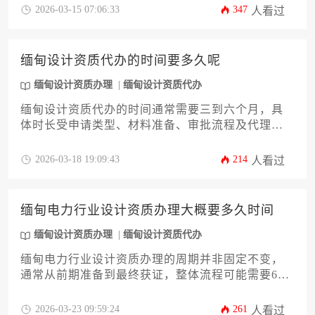
上。提前准备合规文件并熟悉当地法规是缩短周期
2026-03-15 07:06:33
347
人看过
的关键。
缅甸设计资质代办的时间要多久呢
缅甸设计资质办理
缅甸设计资质代办
缅甸设计资质代办的时间通常需要三到六个月，具
体时长受申请类型、材料准备、审批流程及代理机
构效率等多重因素影响。对于计划在缅甸开展设计
业务的企业或个人而言，了解这一过程的关键环节
2026-03-18 19:09:43
214
人看过
和时间节点，有助于合理规划项目进度，确保资质
顺利获取。
缅甸电力行业设计资质办理大概要多久时间
缅甸设计资质办理
缅甸设计资质代办
缅甸电力行业设计资质办理的周期并非固定不变，
通常从前期准备到最终获证，整体流程可能需要6个
月至2年不等，具体时长深度依赖于申请企业的准备
情况、项目复杂程度以及缅甸相关主管部门的审批
2026-03-23 09:59:24
261
人看过