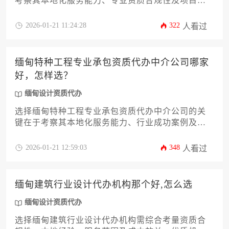
考察其本地化服务能力、专业资质合规性及项目案
例经验，通过系统化评估体系筛选能显著降低项目
风险。本文将从市场现状、选择标准、风险规避等
2026-01-21 11:24:28
322
人看过
维度提供实用指南，帮助企业在缅甸设计资质代办
过程中做出明智决策。
缅甸特种工程专业承包资质代办中介公司哪家
好，怎样选？
缅甸设计资质代办
选择缅甸特种工程专业承包资质代办中介公司的关
键在于考察其本地化服务能力、行业成功案例及合
规操作经验，建议通过比对机构专业背景、服务透
明度和后续支持体系来做出决策。
2026-01-21 12:59:03
348
人看过
缅甸建筑行业设计代办机构那个好,怎么选
缅甸设计资质代办
选择缅甸建筑行业设计代办机构需综合考量资质合