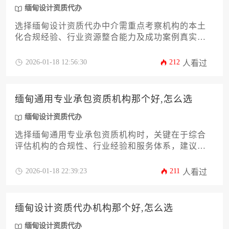
关键。
缅甸设计资质代办
选择缅甸设计资质代办中介需重点考察机构的本土
化合规经验、行业资源整合能力及成功案例真实
性，建议通过比对服务透明度、合同条款专业度、
后续支持体系等维度进行综合评估，而非简单依赖
2026-01-18 12:56:30
212
人看过
价格或宣传噱头。
缅甸通用专业承包资质机构那个好,怎么选
缅甸设计资质代办
选择缅甸通用专业承包资质机构时，关键在于综合
评估机构的合规性、行业经验和服务体系，建议通
过核查官方备案资质、对比历史项目案例、考察本
地化服务能力等维度进行筛选。对于需要快速落地
2026-01-18 22:39:23
211
人看过
项目的企业，可优先考虑具备缅甸设计资质代办一
体化服务能力的综合型机构。
缅甸设计资质代办机构那个好,怎么选
缅甸设计资质代办