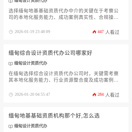
缅甸设计资质代办
选择缅甸地基基础资质代办中介的关键在于考察公
司的本地化服务能力、成功案例真实性、合规操作
流程以及售后保障体系，建议通过多方比对、实地
考察、合同细化和分期付款等方式规避风险。
2026-01-19 23:48:09
447
人看过
缅甸综合设计资质代办公司哪家好
缅甸设计资质代办
在缅甸选择综合设计资质代办公司时，关键需考察
其本地化服务能力、行业资源整合度及成功案例真
实性。专业的代办机构应当具备缅甸建设部门认可
的代理资质，能够针对建筑设计、室内设计、景观
2026-01-20 04:55:47
284
人看过
设计等多元领域提供定制化申报方案，并通过合规
流程帮助企业规避政策风险。
缅甸地基基础资质机构那个好,怎么选
缅甸设计资质代办