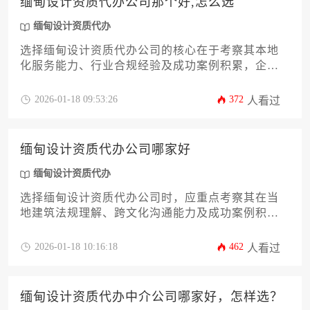
缅甸设计资质代办公司那个好,怎么选
缅甸设计资质代办
选择缅甸设计资质代办公司的核心在于考察其本地
化服务能力、行业合规经验及成功案例积累，企业
应通过多维度比对代办机构的专业团队背景、政府
沟通渠道和风险应对方案，结合自身业务需求选择
2026-01-18 09:53:26
372
人看过
匹配度最高的服务伙伴。
缅甸设计资质代办公司哪家好
缅甸设计资质代办
选择缅甸设计资质代办公司时，应重点考察其在当
地建筑法规理解、跨文化沟通能力及成功案例积累
等方面的综合实力，而非简单对比价格。优质代办
机构需具备缅甸建设部备案资质、熟悉各州设计规
2026-01-18 10:16:18
462
人看过
范差异，并能提供从材料准备到现场审核的全流程
本土化服务。建议通过实地考察过往项目、核实代
理律师执照、评估多语种服务能力等维度进行筛
缅甸设计资质代办中介公司哪家好，怎样选？
选，其中对缅甸特殊宗教建筑规范的处理经验尤为