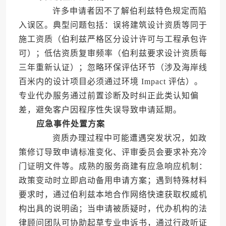
许多申请者因不了解伯利兹特色规定而陷
入误区。典型问题包括：误将建筑设计资质等同于
施工资质（伯利兹严格区分设计许可与工程承包许
可）；低估资质复审频率（伯利兹要求设计资质每
三年重新认证）；忽略环保评估环节（涉及海岸线
百米内的设计项目必须通过环境 Impact 评估）。
专业代办服务通过前置诊断及时纠正此类认知偏
差，避免客户因程序性失误导致申请延期。
应急事件处置方案
资质办理过程中可能遭遇突发状况，如政
策修订导致申请标准变化、评审委员会要求补充冷
门证明文件等。成熟的服务商建有应急响应机制：
政策变动时立即启动备用申请方案；遇到特殊材料
要求时，通过伯利兹本地合作网络快速获取权威机
构出具的说明函；当申请被质疑时，代办机构的法
律顾问团队可协助起草专业申诉书，通过行政听证