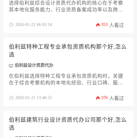
选择伯利兹综合设计资质代办机构的核心在于考察
其本地化服务能力、行业资质备案成功率以及跨境
法律合规经验，优秀的代办机构应当具备伯利兹建
设局备案资质、本地律师团队协作资源，并能针对
2026-01-21 06:03:14
353
人看过
设计企业类型提供定制化申报方案。
伯利兹特种工程专业承包资质机构那个好,怎么
选
伯利兹设计资质代办
在伯利兹选择特种工程专业承包资质机构时，关键
在于综合考察机构的本地化经验、行业口碑、服务
透明度以及成功案例。建议企业通过比对机构资质
覆盖范围、合同条款专业度、后续支持能力等核心
2026-01-21 13:46:55
376
人看过
维度，结合自身项目需求进行多轮筛选。明确工程
类型与资质等级的匹配度，优先选择提供伯利兹设
计资质代办一体化服务的正规机构，可有效规避跨
伯利兹建筑行业设计资质代办公司那个好,怎么
国工程合规风险。
选