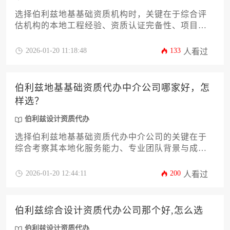
选择伯利兹地基基础资质机构时，关键在于综合评
估机构的本地工程经验、资质认证完备性、项目案
例匹配度及跨文化协调能力。建议通过实地考察过
往项目、比对不同机构的服务响应效率，并重点考
2026-01-20 11:18:48
133
人看过
察其在复杂地质条件下的技术方案设计能力，同时
可借助专业的伯利兹设计资质代办服务进行前期筛
选。
伯利兹地基基础资质代办中介公司哪家好，怎
样选？
伯利兹设计资质代办
选择伯利兹地基基础资质代办中介公司的关键在于
综合考察其本地化服务能力、专业团队背景与成功
案例，尤其需关注其对伯利兹设计资质代办流程的
熟悉程度。建议通过比对机构资源整合能力、合同
2026-01-20 12:44:11
200
人看过
条款透明度和售后服务体系，筛选出兼顾效率与合
规性的合作伙伴。
伯利兹综合设计资质代办公司那个好,怎么选
伯利兹设计资质代办