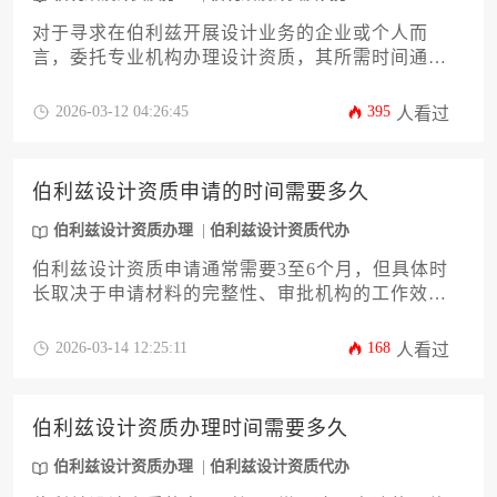
对于寻求在伯利兹开展设计业务的企业或个人而
言，委托专业机构办理设计资质，其所需时间通常
在四到八周之间，但具体周期会受到申请材料的完
备度、官方审核流程以及所选择代办服务商的专业
2026-03-12 04:26:45
395
人看过
效率等多重因素影响，是一个需要综合考量的动态
过程。
伯利兹设计资质申请的时间需要多久
伯利兹设计资质办理
伯利兹设计资质代办
伯利兹设计资质申请通常需要3至6个月，但具体时
长取决于申请材料的完整性、审批机构的工作效率
以及是否涉及专业审查等因素。准备充分并与专业
机构合作可有效缩短办理周期。
2026-03-14 12:25:11
168
人看过
伯利兹设计资质办理时间需要多久
伯利兹设计资质办理
伯利兹设计资质代办