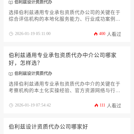
伯利兹设计资质代办
选择伯利兹通用专业承包资质代办公司的关键在于
综合评估机构的本地化服务能力、行业成功案例与
合规保障体系。优质代办机构应具备伯利兹建筑委
员会官方认证资质，能够针对不同工程领域提供定
2026-01-19 05:11:00
400
人看过
制化解决方案，尤其在处理伯利兹设计资质代办等
复杂业务时展现专业优势。本文将从十二个维度系
统分析筛选标准，帮助企业规避跨国资质申请中的
伯利兹通用专业承包资质代办中介公司哪家
法律风险与时间成本。
好，怎样选？
伯利兹设计资质代办
选择伯利兹通用专业承包资质代办中介的关键在于
考察机构的本土化实操经验、官方资源网络与行业
成功案例。建议通过比对服务机构的历史沿革、专
业团队配置及客户反馈体系进行综合判断，优先选
2026-01-19 07:54:42
111
人看过
择具备伯利兹建设局备案资质且能提供全流程法律
保障的实体机构。
伯利兹设计资质代办公司哪家好