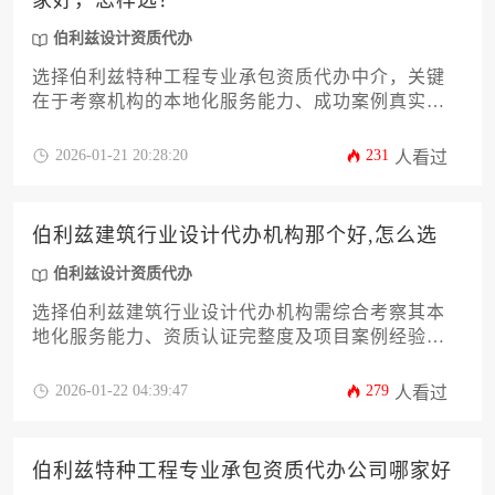
家好，怎样选？
伯利兹设计资质代办
选择伯利兹特种工程专业承包资质代办中介，关键
在于考察机构的本地化服务能力、成功案例真实性
及合规保障体系，建议通过比对机构历史业绩、合
同条款透明度及售后支持等维度进行综合评估。
2026-01-21 20:28:20
231
人看过
伯利兹建筑行业设计代办机构那个好,怎么选
伯利兹设计资质代办
选择伯利兹建筑行业设计代办机构需综合考察其本
地化服务能力、资质认证完整度及项目案例经验，
优秀的机构应具备成熟的跨文化沟通团队和清晰的
合规化流程。建议通过实地考察过往项目、比对服
2026-01-22 04:39:47
279
人看过
务报价透明度、验证政府关系网络等具体方法进行
筛选，重点关注其对伯利兹热带气候适应性设计的
专业理解能力。
伯利兹特种工程专业承包资质代办公司哪家好