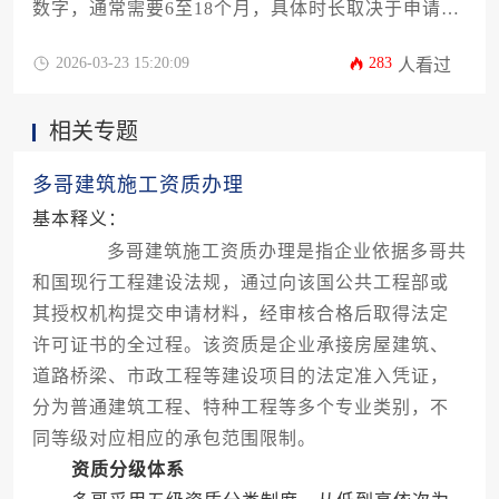
数字，通常需要6至18个月，具体时长取决于申请类
别、资料完备度、审批机构效率以及是否涉及环境
评估等多个变量。对于计划在伯利兹开展业务的企
2026-03-23 15:20:09
283
人看过
业而言，透彻理解其流程与关键节点，是成功且高
效完成伯利兹设计资质办理的关键所在。
相关专题
多哥建筑施工资质办理
基本释义：
多哥建筑施工资质办理是指企业依据多哥共
和国现行工程建设法规，通过向该国公共工程部或
其授权机构提交申请材料，经审核合格后取得法定
许可证书的全过程。该资质是企业承接房屋建筑、
道路桥梁、市政工程等建设项目的法定准入凭证，
分为普通建筑工程、特种工程等多个专业类别，不
同等级对应相应的承包范围限制。
资质分级体系