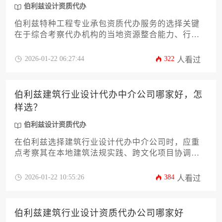
伯利兹设计资质代办
伯利兹特种工程专业承包资质代办服务的选择关键
在于综合考察代办机构的当地资源整合能力、行业
经验沉淀与合规操作水平，优质代办商应具备成熟
的伯利兹建筑市场准入解决方案体系，能够针对特
2026-01-22 06:27:44
322
人看过
种工程领域提供定制化资质申办路径。
伯利兹建筑行业设计代办中介公司哪家好，怎
样选？
伯利兹设计资质代办
在伯利兹选择建筑行业设计代办中介公司时，应重
点考察其在本地建筑法规实践、跨文化项目协调以
及可持续设计资质认证等方面的专业能力。优质中
介不仅需精通伯利兹设计资质代办流程，更应具备
2026-01-22 10:55:26
384
人看过
整合本土建材资源与国际化设计标准的能力，从而
为项目提供合规高效的解决方案。
伯利兹建筑行业设计资质代办公司哪家好