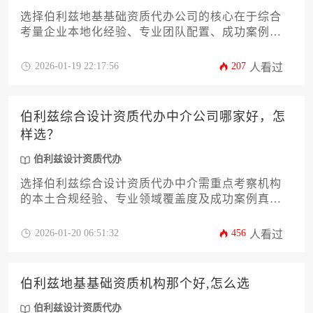
选择伯利兹地基基础资质代办公司的核心在于综合
考量企业本地化经验、专业团队配置、成功案例实
效及合规保障体系，建议通过实地考察、多方比
价、核查过往业绩等方式筛选具备深厚行业积淀的
2026-01-19 22:17:56
207
人看过
可靠合作伙伴。
伯利兹综合设计资质代办中介公司哪家好，怎
样选？
伯利兹设计资质代办
选择伯利兹综合设计资质代办中介需重点考察机构
的本土合规经验、专业领域覆盖度及成功案例真实
性，同时应结合企业自身业务需求对比服务方案细
节与后续支持能力，避免单纯以价格作为决策依
2026-01-20 06:51:32
456
人看过
据。
伯利兹地基基础资质机构那个好,怎么选
伯利兹设计资质代办