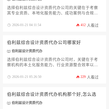
选择伯利兹综合设计资质代办公司的关键在于考察
其专业资质、本地化服务能力、成功案例与合规
性，需通过多维度对比筛选出兼具效率与可靠性的
合作伙伴。
2026-01-21 04:11:54
412
人看过
伯利兹综合设计资质代办公司哪家好
伯利兹设计资质代办
选择伯利兹综合设计资质代办公司时，关键在于考
察机构的本土化服务能力、行业资源整合效率以及
成功案例的专业匹配度。优质的代办机构应当具备
当地政商网络渗透力、多领域资质申报经验，并能
2026-01-21 05:26:50
229
人看过
针对设计行业特性提供定制化解决方案。通过对比
服务流程透明度、后续维护支持等维度，企业可筛
选出兼具合规性与性价比的可靠合作伙伴。
伯利兹综合设计资质代办机构那个好,怎么选
伯利兹设计资质代办