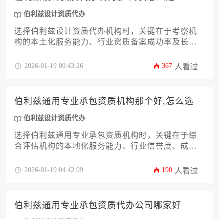
伯利兹设计资质代办
选择伯利兹设计资质代办机构时，关键在于考察机
构的本土化服务能力、行业资质备案成功率及长期
合规维护体系。建议通过比对机构案例库、核实顾
问专业背景、评估合同保障条款三大维度进行筛
2026-01-19 00:43:26
367
人看过
选，优先选择提供全程法律风险兜底服务的本地化
实体机构。
伯利兹通用专业承包资质机构那个好,怎么选
伯利兹设计资质代办
选择伯利兹通用专业承包资质机构时，关键在于综
合评估机构的本地化服务能力、行业信誉度、成功
案例和专业团队配置。建议企业通过实地考察、比
对服务协议条款、核实过往项目资质审批通过率等
2026-01-19 04:42:09
190
人看过
方式进行筛选，同时可优先考虑提供伯利兹设计资
质代办一体化服务的正规机构。
伯利兹通用专业承包资质代办公司哪家好