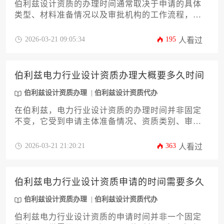
伯利兹设计资质的办理时间通常取决于申请的具体
类型、材料准备情况以及审批机构的工作流程，一
般而言，从递交完整申请到最终获批，整个过程可
能需要数周至数月不等。
2026-03-21 09:05:34
195
人看过
伯利兹电力行业设计资质办理大概要多久时间
伯利兹设计资质办理
伯利兹设计资质代办
在伯利兹，电力行业设计资质的办理时间并非固定
不变，它受到申请主体准备情况、资质类别、审批
机构效率及法规环境等多重因素的综合影响。一般
而言，从启动准备到最终获批，整个流程通常需要
2026-03-21 21:20:21
363
人看过
数月至一年以上不等的时间。对于计划进入伯利兹
电力市场的企业而言，深刻理解这一时间框架背后
的逻辑，并采取高效的策略来推进，是成功获取资
伯利兹电力行业设计资质申请的时间需要多久
质的关键前提。
伯利兹设计资质办理
伯利兹设计资质代办
伯利兹电力行业设计资质的申请时间并非一个固定