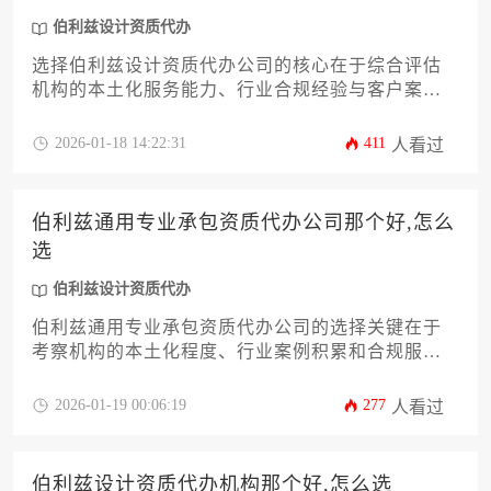
伯利兹设计资质代办
选择伯利兹设计资质代办公司的核心在于综合评估
机构的本土化服务能力、行业合规经验与客户案例
真实性。建议通过比对注册流程透明度、设计行业
专项许可办理成功率、本地政商资源网络等维度进
2026-01-18 14:22:31
411
人看过
行筛选，优先考虑具备伯利兹建筑协会备案资质的
服务机构，避免因资质缺失导致设计项目法律风
险。
伯利兹通用专业承包资质代办公司那个好,怎么
选
伯利兹设计资质代办
伯利兹通用专业承包资质代办公司的选择关键在于
考察机构的本土化程度、行业案例积累和合规服务
链条，建议企业通过比对注册代理资质、实地考察
办公地址、分析成功案例三个维度进行筛选，其中
2026-01-19 00:06:19
277
人看过
涉及伯利兹设计资质代办的专项经验应作为重点评
估指标。
伯利兹设计资质代办机构那个好,怎么选