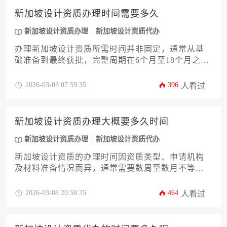
新加坡设计资质办理时间需要多久
新加坡设计资质办理
新加坡设计资质代办
办理新加坡设计资质所需时间并非固定，通常从基
础准备到最终获批，完整周期在6个月至18个月之
间。具体时长取决于申请资质的类别、企业自身条
件的完备度、文件准备的效率以及审批机构的工作
2026-03-03 07:59:35
396
人看过
流程。对于计划开拓新加坡市场的设计企业而言，
提前规划并理解流程中的各个阶段，是有效管理时
间预期的关键。
新加坡设计资质办理大概要多久时间
新加坡设计资质办理
新加坡设计资质代办
新加坡设计资质的办理时间因资质类型、申请机构
及材料准备情况而异，通常需要数周至数月不等。
若材料齐全、流程顺畅，基础资质可能在1至3个月
内完成；涉及复杂评审或专业认证的，则可能延长
2026-03-08 20:58:35
464
人看过
至半年以上。建议提前规划并咨询专业机构以优化
办理效率。