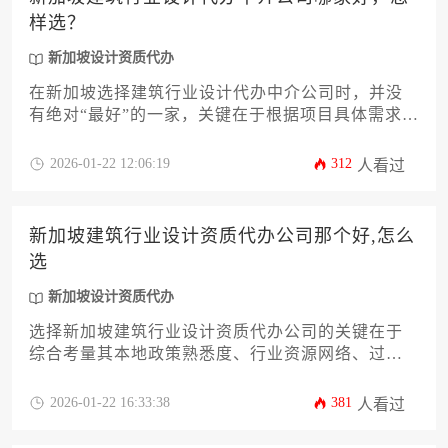
样选？
新加坡设计资质代办
在新加坡选择建筑行业设计代办中介公司时，并没
有绝对“最好”的一家，关键在于根据项目具体需求、
公司专业领域、过往成功案例、资质认证情况以及
服务性价比进行综合评估。本文将深入剖析十二个
2026-01-22 12:06:19
312
人看过
核心维度，手把手教您如何筛选出最适合的合作伙
伴，确保您的建筑设计项目高效合规推进。
新加坡建筑行业设计资质代办公司那个好,怎么
选
新加坡设计资质代办
选择新加坡建筑行业设计资质代办公司的关键在于
综合考量其本地政策熟悉度、行业资源网络、过往
成功案例及服务透明度，没有绝对“最好”的机构，只
有最适合企业自身需求的专业伙伴。
2026-01-22 16:33:38
381
人看过