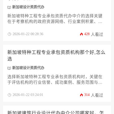
新加坡设计资质代办
新加坡特种工程专业承包资质代办中介的选择关键
在于考察机构的政府资源网络、行业案例积累、本
地化服务团队及合规操作流程，建议通过对比机构
历史成功率、专业领域匹配度和售后支持体系来筛
2026-01-22 00:28:36
428
人看过
选优质服务商。
新加坡特种工程专业承包资质机构那个好,怎么
选
新加坡设计资质代办
选择新加坡特种工程专业承包资质机构时，关键在
于评估机构的行业信誉、成功案例、服务范围与合
规能力，建议通过比对持证专业团队配置、历史项
目经验及客户评价体系进行多维度筛选。对于急需
2026-01-22 03:24:01
314
人看过
资质认证的企业，可优先考虑提供新加坡设计资质
代办一体化服务的综合型机构，这类机构通常能显
著缩短审批周期并降低合规风险。
新加坡建筑行业设计代办中介公司哪家好，怎