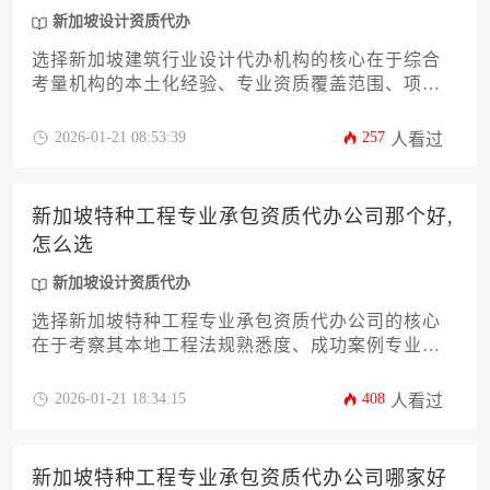
新加坡设计资质代办
选择新加坡建筑行业设计代办机构的核心在于综合
考量机构的本土化经验、专业资质覆盖范围、项目
案例匹配度以及服务流程透明度，建议通过分阶段
验证、多维度比对的筛选策略，结合自身项目特性
2026-01-21 08:53:39
257
人看过
锁定最适合的合作伙伴。
新加坡特种工程专业承包资质代办公司那个好,
怎么选
新加坡设计资质代办
选择新加坡特种工程专业承包资质代办公司的核心
在于考察其本地工程法规熟悉度、成功案例专业性
及长期服务配套。优质代理应具备建设局备案经
验，能针对地下结构、预应力工程等特殊领域提供
2026-01-21 18:34:15
408
人看过
从材料准备到现场核查的全流程解决方案，并注重
风险规避与成本控制。
新加坡特种工程专业承包资质代办公司哪家好