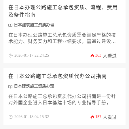
审查费和顾问服务费等项目。成功获取资质的关键
在日本办理公路施工总承包资质、流程、费用
在于充分理解日本建设业法对资本金、技术人员配
及条件指南
置和工程业绩的具体规定，并制定长期合规经营策
略。
日本建筑施工资质办理
在日本办理公路施工总承包资质需要满足严格的技
术能力、财务实力和工程业绩要求，需通过建设省
认定的评审机构审核，并提交包括企业章程、资金
证明、技术人员资格证书等材料，整体流程耗时约6-
2026-01-17 22:24:25
363
人看过
12个月，费用因企业规模和资质等级而异。
在日本公路施工总承包资质代办公司指南
日本建筑施工资质办理
在日本公路施工总承包资质代办公司指南是一份针
对外国企业进入日本基建市场的专业指导手册，涵
盖资质申请流程、法律合规要求、代办服务选择标
准及风险防范措施等核心内容，帮助企业高效获取
2026-01-18 04:15:32
157
人看过
日本道路建设领域的准入资格。