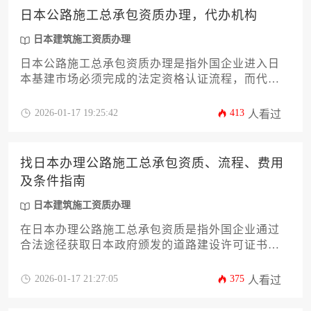
日本公路施工总承包资质办理，代办机构
日本建筑施工资质办理
日本公路施工总承包资质办理是指外国企业进入日
本基建市场必须完成的法定资格认证流程，而代办
机构则是专门协助企业高效通过资质审批的专业服
务组织，能显著降低合规风险并缩短申请周期。
2026-01-17 19:25:42
413
人看过
找日本办理公路施工总承包资质、流程、费用
及条件指南
日本建筑施工资质办理
在日本办理公路施工总承包资质是指外国企业通过
合法途径获取日本政府颁发的道路建设许可证书的
全过程，其核心在于满足日本建设业的特定法规要
求、完成分级注册并经过严格的技术审查。该流程
2026-01-17 21:27:05
375
人看过
涉及资格预审、材料提交、实地审核及年度更新等
环节，总费用因企业规模而异，通常包含注册费、