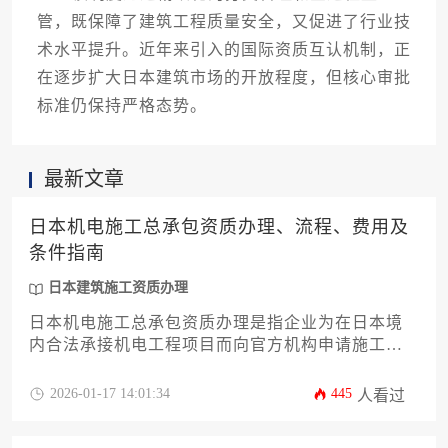
管，既保障了建筑工程质量安全，又促进了行业技
术水平提升。近年来引入的国际资质互认机制，正
在逐步扩大日本建筑市场的开放程度，但核心审批
标准仍保持严格态势。
最新文章
日本机电施工总承包资质办理、流程、费用及
条件指南
日本建筑施工资质办理
日本机电施工总承包资质办理是指企业为在日本境
内合法承接机电工程项目而向官方机构申请施工许
可的法定程序，涉及资格审核、技术审查、资金验
证等核心环节，需严格遵循日本建设业法及相关法
2026-01-17 14:01:34
445
人看过
规要求，整体流程复杂且耗时较长。