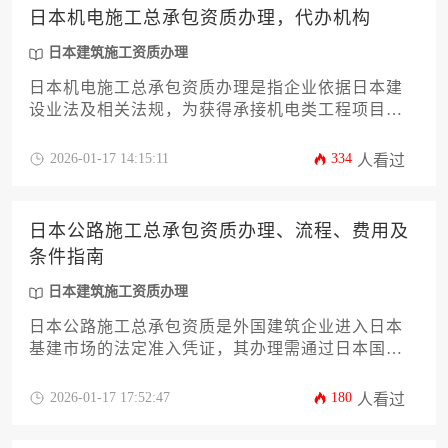
日本机电施工总承包资质办理，代办机构
日本建筑施工资质办理
日本机电施工总承包资质办理是指企业依据日本建
设业法及相关法规，为获得承接机电类工程项目总
承包资格而进行的法定登记与审查流程，而代办机
构则是专门协助企业完成此项复杂申请的专业服务
2026-01-17 14:15:11
334
人看过
组织。
日本公路施工总承包资质办理、流程、费用及
条件指南
日本建筑施工资质办理
日本公路施工总承包资质是外国建筑企业进入日本
基建市场的法定准入凭证，其办理需通过日本国土
交通省审核，核心流程包括资格预审、技术能力评
估、财务审查及现场核查，总体费用因企业规模与
2026-01-17 17:52:47
180
人看过
项目复杂度存在显著差异，通常介于数百万至数千
万日元区间。