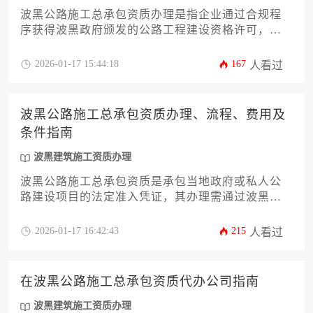
波黑公路施工总承包资质办理是指企业通过合规程
序获得波黑政府颁发的公路工程建设资格许可，而
代办机构则是专门协助企业完成资质申请全流程服
务的专业第三方组织，能够有效提升办理效率并降
2026-01-17 15:44:18
167
人看过
低合规风险。
波黑公路施工总承包资质办理、流程、费用及
条件指南
波黑建筑施工资质办理
波黑公路施工总承包资质是承包当地政府或私人公
路建设项目的法定准入凭证，其办理需通过波黑实
体级建设主管部门的合规审核，涉及注册资本、技
术人员配置、工程业绩等核心条件，完整流程包含
2026-01-17 16:42:43
215
人看过
资料准备、实体审核、联邦备案及欧盟标准对接等
环节，总体费用根据资质等级浮动在数万至数十万
欧元之间。
在波黑公路施工总承包资质代办公司指南
波黑建筑施工资质办理