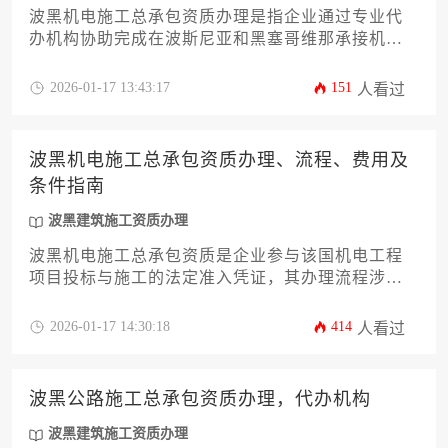
波黑机电施工总承包资质办理是指企业通过专业代
办机构协助完成在波斯尼亚和黑塞哥维那承接机电
工程项目所需的法定资格认证过程，涵盖资质申
请、材料准备、合规审查及政府沟通等全流程服
2026-01-17 13:43:17
151
人看过
务。
波黑机电施工总承包资质办理、流程、费用及
条件指南
波黑建筑施工资质办理
波黑机电施工总承包资质是企业参与该国机电工程
项目投标与施工的法定准入凭证，其办理流程涉及
公司注册、材料准备、主管部门审核及费用预算等
关键环节，成功获取该资质需满足特定的财务、技
2026-01-17 14:30:18
414
人看过
术和人员条件。
波黑公路施工总承包资质办理，代办机构
波黑建筑施工资质办理