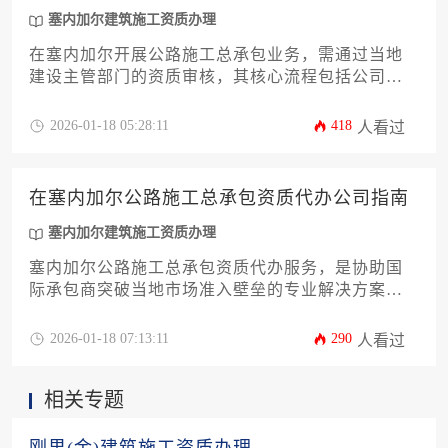
塞内加尔建筑施工资质办理
在塞内加尔开展公路施工总承包业务，需通过当地
建设主管部门的资质审核，其核心流程包括公司注
册、材料准备、技术能力验证及审批许可，涉及注
册资本、专业技术人员配置等硬性条件，总费用根
2026-01-18 05:28:11
418
人看过
据企业规模浮动在数十万至数百万人民币不等。
在塞内加尔公路施工总承包资质代办公司指南
塞内加尔建筑施工资质办理
塞内加尔公路施工总承包资质代办服务，是协助国
际承包商突破当地市场准入壁垒的专业解决方案，
涵盖从法规解读、材料准备到审批跟踪的全流程代
理，有效规避因文化差异和制度隔阂导致的合规风
2026-01-18 07:13:11
290
人看过
险。
相关专题