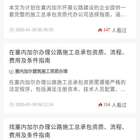
本文为计划在塞内加尔开展公路建设的企业提供一
套完整的施工总承包资质代办公司选择指南，涵盖
资质类型解析、本地政策合规要点、代办服务筛选
标准、成本控制策略等十二个核心维度，帮助企业
2026-01-18 00:39:59
147
人看过
通过专业代理服务高效突破市场准入壁垒。
在塞内加尔办理公路施工总承包资质、流程、
费用及条件指南
塞内加尔建筑施工资质办理
在塞内加尔办理公路施工总承包资质需遵循严格的
法定程序，包括满足注册资本、技术人员配置、设
备条件和业绩要求等核心条件，经历材料准备、部
门审核、现场核查及证书颁发等关键流程，整体费
2026-01-18 04:22:14
114
人看过
用根据企业规模及资质等级差异较大，需预留充足
的预算与时间周期。
找塞内加尔办理公路施工总承包资质、流程、
费用及条件指南