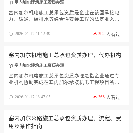
塞内加尔建筑施工资质办理
塞内加尔机电施工总承包资质是企业在该国承接电
力、暖通、给排水等综合性安装工程的法定准入凭
证，其办理需经过资质预审、文件准备、部门审核
及注册登记四大环节，整体周期约6-9个月，基础费
2026-01-17 11:12:49
292
人看过
用涵盖政府规费、公证认证及咨询代理等部分，企
业需满足注册资本、技术人员配置、工程业绩等核
心条件方可申请。
塞内加尔机电施工总承包资质办理，代办机构
塞内加尔建筑施工资质办理
塞内加尔机电施工总承包资质办理是指企业通过专
业机构协助完成在塞内加尔承接机电工程项目所需
的法定资格认证，涉及资质分类、材料准备、本地
化合规及审批流程等核心环节，选择经验丰富的代
2026-01-17 13:47:05
263
人看过
办机构可显著提升通过效率并降低合规风险。
塞内加尔公路施工总承包资质办理、流程、费
用及条件指南