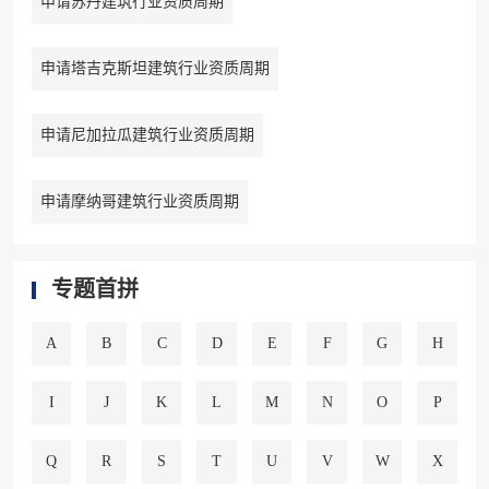
申请苏丹建筑行业资质周期
申请塔吉克斯坦建筑行业资质周期
申请尼加拉瓜建筑行业资质周期
申请摩纳哥建筑行业资质周期
专题首拼
A
B
C
D
E
F
G
H
I
J
K
L
M
N
O
P
Q
R
S
T
U
V
W
X