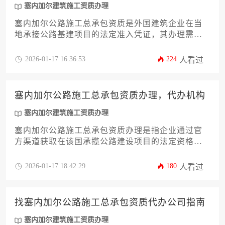
塞内加尔建筑施工资质办理
塞内加尔公路施工总承包资质是外国建筑企业在当
地承接公路基建项目的法定准入凭证，其办理需严
格遵循塞内加尔公共工程法规，涉及公司注册、技
术能力审核、财务状况评估等多层流程，整体周期
2026-01-17 16:36:53
224
人看过
约6-12个月，费用因企业规模而异，通常包含政府规
费、第三方审计及法律咨询等支出。
塞内加尔公路施工总承包资质办理，代办机构
塞内加尔建筑施工资质办理
塞内加尔公路施工总承包资质办理是指企业通过官
方渠道获取在该国承揽公路建设项目的法定资格，
而代办机构则是专门协助企业完成这一复杂流程的
专业服务机构。对于计划进入塞内加尔基建市场的
2026-01-17 18:42:29
180
人看过
国际承包商而言，合理选择代办服务能显著提升资
质申请效率和成功率。
找塞内加尔公路施工总承包资质代办公司指南
塞内加尔建筑施工资质办理