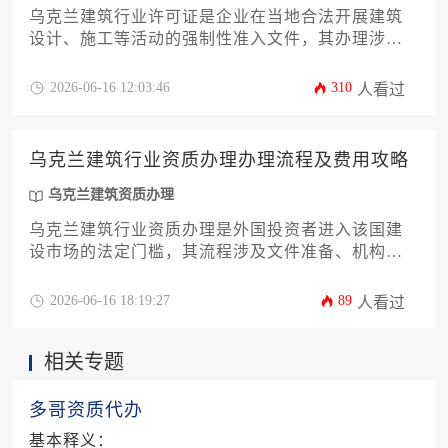
乌克兰建筑行业许可证是企业在当地合法开展建筑
设计、施工等活动的强制性准入文件，其办理涉及
明确的流程、费用与条件，企业需遵循乌克兰相关
法规，准备完整材料并通过指定机构审核方可获
2026-06-16 12:03:46
310
人看过
取。
乌克兰建筑行业资质办理办理流程及费用攻略
乌克兰建筑资质办理
乌克兰建筑行业资质办理是外国投资者进入该国建
设市场的法定门槛，其流程涉及文件准备、机构申
请、评审与核发等关键环节，费用则因资质等级与
代理服务而异，理解这套体系对项目合规与成本控
2026-06-16 18:19:27
89
人看过
制至关重要。
相关专题
多哥资质代办
基本释义：