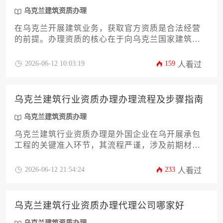
乌克兰建筑资质办理
在乌克兰开展建筑业务，获取官方资质是合法经营
的前提。办理资质的核心在于向乌克兰国家建筑与
建设活动监管局提交一套完整且合规的申请材料，
主要包括公司主体文件、财务证明、专业人员资质
2026-06-12 10:03:19
159
人看过
证书、过往业绩证明以及详细的技术文件等。
乌克兰建筑行业资质办理办理流程及步骤指南
乌克兰建筑资质办理
乌克兰建筑行业资质办理是外国企业在乌开展承包
工程的关键准入环节，其流程严谨，涉及前期材料
准备、向乌克兰国家建筑与建设监管局提交申请、
专家评审、现场核查及最终发证等多个步骤。成功
2026-06-12 21:54:24
233
人看过
获取资质不仅意味着法律合规，更是企业专业能力
与市场信誉的重要证明。
乌克兰建筑行业资质办理代理公司哪家好
乌克兰建筑资质办理