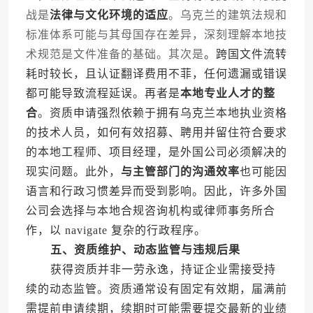
战是
法律与文化环境的适应
。乌克兰的建筑法规和
标准体系可能与其母国存在差异，深刻理解本地技
术规范是文件准备的基础。其次是
。跨国文件流转
耗时较长，且认证翻译费用不菲，任何遗漏或错误
都可能导致流程延误。再者是
本地专业人才的整
合
。资质申请强烈依赖于拥有乌克兰本地执业资格
的技术人员，如何有效招募、聘用并留住符合要求
的本地工程师、项目经理，是外国公司必须解决的
现实问题。此外，
与主管部门的沟通效率
也可能因
语言和行政习惯差异而受到影响。因此，许多外国
公司会选择与本地合规咨询机构或律师事务所合
作，以 navigate 复杂的行政程序。
五、资质维护、动态监管与违规后果
获得资质并非一劳永逸，持证企业需接受持
续的动态监管。资质通常设有固定有效期，届满前
需提前申请续期，续期时可能需要提交最新的业绩