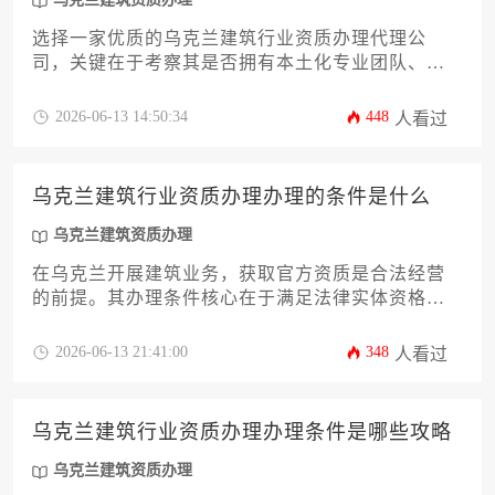
选择一家优质的乌克兰建筑行业资质办理代理公
司，关键在于考察其是否拥有本土化专业团队、对
乌克兰建筑法规与审批流程的精通程度、过往成功
案例的真实性以及能否提供从咨询到获证的全周期
2026-06-13 14:50:34
448
人看过
定制服务。本文将深入剖析筛选标准，并为您提供
一套实用的评估与决策框架。
乌克兰建筑行业资质办理办理的条件是什么
乌克兰建筑资质办理
在乌克兰开展建筑业务，获取官方资质是合法经营
的前提。其办理条件核心在于满足法律实体资格、
配备合格的专业与技术团队、具备相应的财务能力
与设备资源，并通过国家建筑与城市规划部的严格
2026-06-13 21:41:00
348
人看过
审核。整个过程系统且规范，旨在确保建筑市场的
专业水准与工程安全。
乌克兰建筑行业资质办理办理条件是哪些攻略
乌克兰建筑资质办理