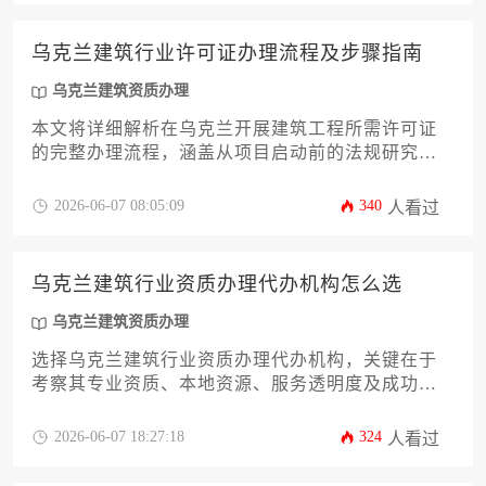
乌克兰建筑行业许可证办理流程及步骤指南
乌克兰建筑资质办理
本文将详细解析在乌克兰开展建筑工程所需许可证
的完整办理流程，涵盖从项目启动前的法规研究、
资质准备，到提交申请、接受审查，直至最终获取
许可证的全套步骤与核心要点，为相关企业与个人
2026-06-07 08:05:09
340
人看过
提供一份系统、实用的操作指南。
乌克兰建筑行业资质办理代办机构怎么选
乌克兰建筑资质办理
选择乌克兰建筑行业资质办理代办机构，关键在于
考察其专业资质、本地资源、服务透明度及成功案
例。应优先选择在乌克兰拥有实体办公地点、熟悉
当地建筑法规、且能提供全程中文支持的合法机
2026-06-07 18:27:18
324
人看过
构，同时需警惕低价陷阱，注重合同细节与售后服
务保障，以确保资质申请高效合规。