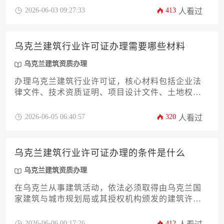
备、政府申请、评审验收到年度维护的全链条操作
2026-06-03 09:27:33
413
人看过
细则与成本分析，旨在帮助您高效合规地完成乌克
兰建筑资质办理，规避潜在的法律与财务风险。
乌克兰建筑行业许可证办理需要哪些材料
乌克兰建筑资质办理
办理乌克兰建筑行业许可证，核心材料包括企业法
律文件、技术资质证明、项目设计文件、土地权属
文件、环境影响评估报告、施工组织设计方案、消
防安全文件、劳工与社会保障证明以及相关缴费凭
2026-06-05 06:40:57
320
人看过
证等，具体清单和要求需根据项目类型与规模，并
严格遵循乌克兰现行建筑法规进行准备。
乌克兰建筑行业许可证办理的条件是什么
乌克兰建筑资质办理
在乌克兰从事建筑活动，依法必须取得由乌克兰国
家建筑与城市规划局或其授权机构颁发的建筑许可
证。其核心办理条件包括申请主体具备合法注册的
法人资格、提交符合国家标准的全套技术文件、证
2026-06-06 00:17:26
412