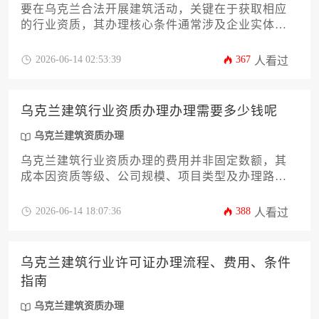
要在乌克兰合法开展建筑活动，关键在于获取相应
的行业资质，其办理核心条件通常涉及企业实体注
册、专业技术人员配置、过往业绩证明、以及向乌
克兰国家建筑与建设活动监管局提交完整的申请材
2026-06-14 02:53:39
367
人看过
料并通过审核。
乌克兰建筑行业资质办理办理需要多少钱呢
乌克兰建筑资质办理
乌克兰建筑行业资质办理的费用并非固定数额，其
成本因资质等级、公司规模、项目类型及办理路径
差异显著，通常涉及政府规费、中介服务、文件准
备及潜在附加开支，总体范围可能在数万至数十万
2026-06-14 18:07:36
388
人看过
格里夫纳之间，具体需根据实际情况详细评估。
乌克兰建筑行业许可证办理流程、费用、条件
指南
乌克兰建筑资质办理