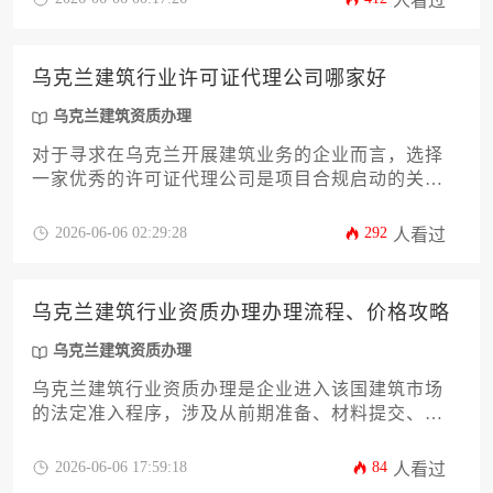
人看过
明项目用地权属清晰、通过环境与消防安全评估，
并确保设计方案符合区域规划要求。整个过程严格
遵循《乌克兰城市规划与建设法》的规定。
乌克兰建筑行业许可证代理公司哪家好
乌克兰建筑资质办理
对于寻求在乌克兰开展建筑业务的企业而言，选择
一家优秀的许可证代理公司是项目合规启动的关
键。这类公司的好坏，核心在于其是否具备深厚的
本地行业知识、高效透明的办理流程、以及与政府
2026-06-06 02:29:28
292
人看过
部门的良好沟通渠道。本文将深入剖析评价标准，
并提供实用的筛选指南，助您找到可靠的合作伙
伴。
乌克兰建筑行业资质办理办理流程、价格攻略
乌克兰建筑资质办理
乌克兰建筑行业资质办理是企业进入该国建筑市场
的法定准入程序，涉及从前期准备、材料提交、审
核验收到最终获证的完整流程，其费用构成受资质
等级、服务类型及办理渠道等多重因素影响，一份
2026-06-06 17:59:18
84
人看过
详尽的攻略能帮助企业高效合规地完成申请。