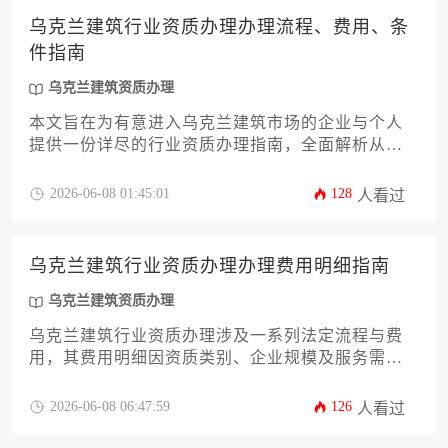
乌克兰建筑行业资质办理办理流程、费用、条
件指南
乌克兰建筑资质办理
本文旨在为有意进入乌克兰建筑市场的企业与个人
提供一份详尽的行业资质办理指南，全面解析从申
请条件、核心流程到费用构成及关键注意事项的完
整路径，助力您高效合规地完成资质获取，为项目
2026-06-08 01:45:01
128
人看过
落地奠定坚实基础。
乌克兰建筑行业资质办理办理费用明细指南
乌克兰建筑资质办理
乌克兰建筑行业资质办理涉及一系列法定流程与费
用，其费用明细因资质类别、企业规模及服务需求
而异，核心开支包括政府规费、专业服务费及潜在
附加成本。本指南将系统解析各项费用的构成与估
2026-06-08 06:47:59
126
人看过
算方法，为计划进入乌克兰建筑市场的企业提供清
晰的财务规划参考。