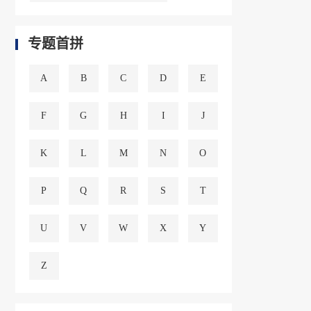
专题首拼
A
B
C
D
E
F
G
H
I
J
K
L
M
N
O
P
Q
R
S
T
U
V
W
X
Y
Z