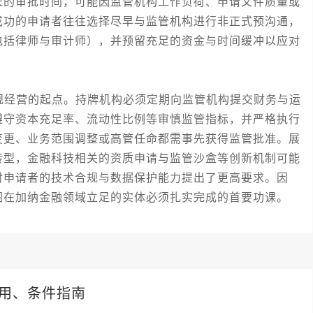
长的审批时间，可能因监管机构工作负荷、申请文件质量或
成功的申请者往往选择尽早与监管机构进行非正式预沟通，
包括律师与审计师），并预留充足的资金与时间缓冲以应对
经营的起点。持牌机构必须定期向监管机构提交财务与运
遵守资本充足率、流动性比例等审慎监管指标，并严格执行
变更、业务范围调整或高管任命都需事先获得监管批准。展
转型，金融科技相关的资质申请与监管沙盒等创新机制可能
对申请者的技术合规与数据保护能力提出了更高要求。因
图在加纳金融领域立足的实体必须扎实完成的首要功课。
用、条件指南