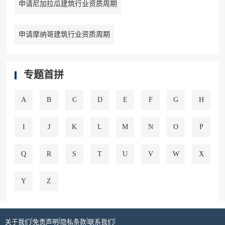
申请尼加拉瓜建筑行业资质周期
申请摩纳哥建筑行业资质周期
专题首拼
A
B
C
D
E
F
G
H
I
J
K
L
M
N
O
P
Q
R
S
T
U
V
W
X
Y
Z
|
|
|
|
关于我们
免责声明
隐私条款
联系我们