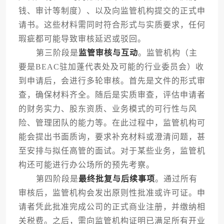
钱、审计等制度）、以及向监管机构提交的正式申
请书。这些材料需同时符合形式与实质要求，任何
瑕疵都可能导致审核延迟或驳回。
第三阶段是
监管审核与互动
。监管机构（主
要是BEAC驻加蓬代表处及可能的行业委员会）收
到申请后，会进行多轮审核。首先是文件的形式审
查，确保材料齐全。随后是实质审查，评估申请者
的财务实力、股东资质、业务模式的可行性与风
险、管理团队的能力等。在此过程中，监管机构可
能会提出书面质询，要求补充材料或澄清问题，甚
至安排与拟任高管的面试。对于某些业务，监管机
构还可能进行办公场所的预先考察。
第四阶段是
最终批复与后续事项
。通过所有
审核后，监管机构会发出原则性批准或许可证。申
请者凭此批准完成公司的正式商业注册，并缴纳相
关税费。之后，需向监管机构证明已满足所有开业