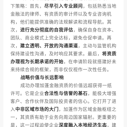
下策略：首先，
尽早引入专业顾问
，包括熟悉当地
金融法的律师、有资质的审计师以及专业咨询机
构，他们能提供准确的法规解读和流程导航。其
次，
进行充分彻底的自我评估
，确保自身在资本、
团队、商业模式上完全达标，避免仓促申请。再
次，
建立透明、开放的沟通渠道
，主动与监管机构
保持建设性沟通，及时响应其要求。最后，
将资质
办理视为长期承诺的开始
，在申请阶段就搭建好未
来持续合规的框架，而非仅仅视作一次性任务。
战略价值与长远影响
成功办理加蓬金融资质的价值远超获得一纸
许可。它是企业
合法性与信誉的基石
，能极大增强
客户、合作伙伴及国际投资者的信心。它打开了进
入
中非区域市场的大门
，加蓬作为区域金融枢纽之
一，其资质有助于业务向周边国家辐射。更重要的
是，这一过程迫使企业
深度融入本地经济生态
，建