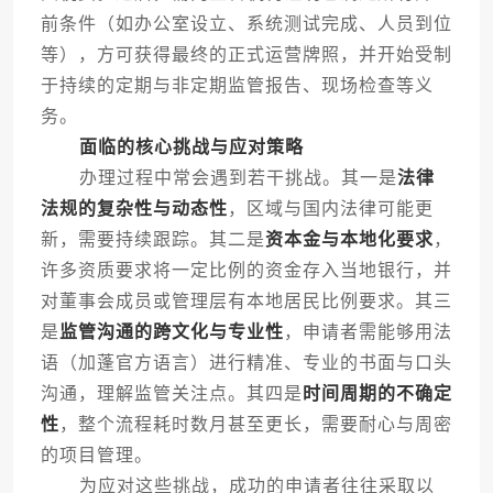
前条件（如办公室设立、系统测试完成、人员到位
等），方可获得最终的正式运营牌照，并开始受制
于持续的定期与非定期监管报告、现场检查等义
务。
面临的核心挑战与应对策略
办理过程中常会遇到若干挑战。其一是
法律
法规的复杂性与动态性
，区域与国内法律可能更
新，需要持续跟踪。其二是
资本金与本地化要求
，
许多资质要求将一定比例的资金存入当地银行，并
对董事会成员或管理层有本地居民比例要求。其三
是
监管沟通的跨文化与专业性
，申请者需能够用法
语（加蓬官方语言）进行精准、专业的书面与口头
沟通，理解监管关注点。其四是
时间周期的不确定
性
，整个流程耗时数月甚至更长，需要耐心与周密
的项目管理。
为应对这些挑战，成功的申请者往往采取以