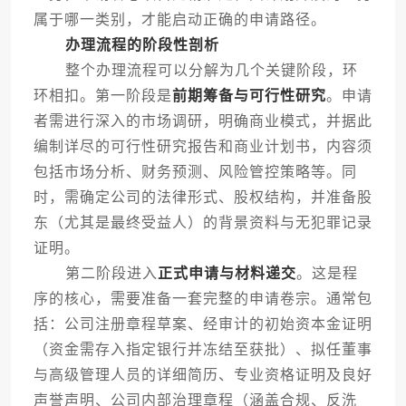
属于哪一类别，才能启动正确的申请路径。
办理流程的阶段性剖析
整个办理流程可以分解为几个关键阶段，环
环相扣。第一阶段是
前期筹备与可行性研究
。申请
者需进行深入的市场调研，明确商业模式，并据此
编制详尽的可行性研究报告和商业计划书，内容须
包括市场分析、财务预测、风险管控策略等。同
时，需确定公司的法律形式、股权结构，并准备股
东（尤其是最终受益人）的背景资料与无犯罪记录
证明。
第二阶段进入
正式申请与材料递交
。这是程
序的核心，需要准备一套完整的申请卷宗。通常包
括：公司注册章程草案、经审计的初始资本金证明
（资金需存入指定银行并冻结至获批）、拟任董事
与高级管理人员的详细简历、专业资格证明及良好
声誉声明、公司内部治理章程（涵盖合规、反洗