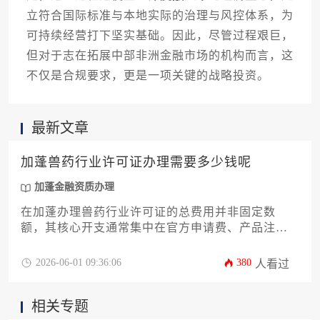
立符合国际标准与本地实际的治理与风控体系，为
可持续经营打下坚实基础。因此，尽管过程艰巨，
但对于志在拓展中部非洲金融市场的机构而言，这
不仅是合规要求，更是一项关键的战略投资。
最新文章
加蓬兽药行业许可证办理需要多少钱呢
加蓬金融资质办理
在加蓬办理兽药行业许可证的总费用并非固定数
额，其核心开支通常集中在官方申请费、产品注册
评估费以及必要的咨询服务费上，总预算范围大致
在500万至1500万中非法郎区间，具体金额受企业规
2026-06-01 09:36:06
380
人看过
模、产品类型及办理路径选择等多重因素影响。
相关专题