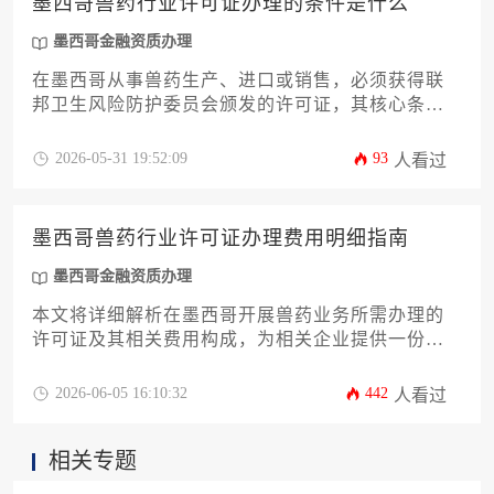
墨西哥兽药行业许可证办理的条件是什么
墨西哥金融资质办理
在墨西哥从事兽药生产、进口或销售，必须获得联
邦卫生风险防护委员会颁发的许可证，其核心条件
包括符合良好生产规范、提交完整技术档案、拥有
专业技术人员、设施符合卫生标准、产品完成注册
2026-05-31 19:52:09
93
人看过
并通过审查。
墨西哥兽药行业许可证办理费用明细指南
墨西哥金融资质办理
本文将详细解析在墨西哥开展兽药业务所需办理的
许可证及其相关费用构成，为相关企业提供一份清
晰的财务规划指南。内容涵盖从申请准备到最终获
批的全流程开支，包括官方规费、第三方服务成本
2026-06-05 16:10:32
442
人看过
以及潜在附加费用，旨在帮助企业精准预算，规避
财务风险，顺利进入墨西哥市场。
相关专题