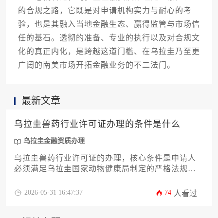
的合规之路，它既是对申请机构实力与耐心的考
验，也是其融入当地金融生态、赢得监管与市场信
任的基石。透彻的准备、专业的执行以及对合规文
化的真正内化，是跨越这道门槛、在乌拉圭乃至更
广阔的南美市场开拓金融业务的不二法门。
最新文章
乌拉圭兽药行业许可证办理的条件是什么
乌拉圭金融资质办理
乌拉圭兽药行业许可证的办理，核心条件是申请人
必须满足乌拉圭国家动物健康局制定的严格法规要
求，这包括具备符合规范的生产或经营场所、完整
的产品技术档案、合格的品质控制体系，以及通过
2026-05-31 16:47:37
74
人看过
相关的安全与功效评估。整个过程涉及多个政府部
门的审批与监管，是进入该国兽药市场的法定前置