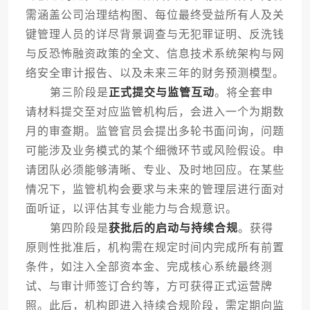
需涵盖公司治理结构图、每位最终受益所有人及关
键管理人员的详尽背景调查与无犯罪证明、反洗钱
与反恐怖融资政策的全文、信息技术系统架构与网
络安全审计报告、以及未来三年的财务预测模型。
第三阶段是
正式提交与监管互动
。将全套申
请材料提交至对应监管机构后，会进入一个为期数
月的审查期。监管官员会提出多轮书面问询，问题
可能涉及业务模式的某个细微环节或风险假设。申
请团队必须能够清晰、专业、及时地回应。在某些
情况下，监管机构会要求与未来的管理层进行面对
面听证，以评估其专业能力与合规意识。
第四阶段是
获批后的启动与持续合规
。获得
原则性批准后，机构需在规定时间内完成所有前置
条件，如注入全部资本金、完成核心系统最终测
试、与审计师签订合约等，方可获得正式运营牌
照。此后，机构即进入持续合规阶段，需定期向监