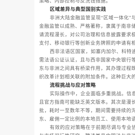
策略、内部控制与反洗钱措施。
区域差异与典型国别实践
非洲大陆金融监管呈现“区域一体化”与
金融监管以成熟、严格著称，隶属于南非
请流程漫长，对公司治理和信息披露要求
支付、移动银行等创新业务牌照的申请有
西非法语区国家，如塞内加尔、科特迪
需法语公证认证，且与西非国家中央银行
东与非洲之间具有桥梁作用，其办理过程
织改革计划相关联的附加条件。这种巨大
流程挑战与应对策略
实际操作中，企业面临多重挑战。信息
且官方指南可能缺乏英文版本。其次是漫
批，耗时一至数年不等，期间需要持续的
东、雇佣一定比例的本地员工、使用本地
有效的应对策略在于前期尽调与专业协