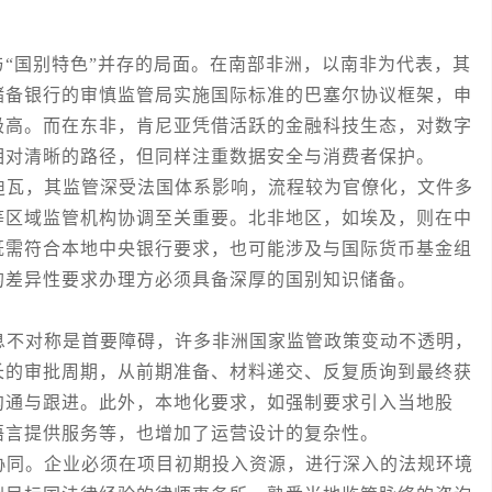
“国别特色”并存的局面。在南部非洲，以南非为代表，其
储备银行的审慎监管局实施国际标准的巴塞尔协议框架，申
极高。而在东非，肯尼亚凭借活跃的金融科技生态，对数字
相对清晰的路径，但同样注重数据安全与消费者保护。
瓦，其监管深受法国体系影响，流程较为官僚化，文件多
等区域监管机构协调至关重要。北非地区，如埃及，则在中
既需符合本地中央银行要求，也可能涉及与国际货币基金组
的差异性要求办理方必须具备深厚的国别知识储备。
不对称是首要障碍，许多非洲国家监管政策变动不透明，
长的审批周期，从前期准备、材料递交、反复质询到最终获
沟通与跟进。此外，本地化要求，如强制要求引入当地股
语言提供服务等，也增加了运营设计的复杂性。
同。企业必须在项目初期投入资源，进行深入的法规环境