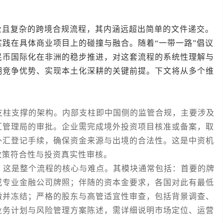
复杂的跨境合规流程，其内涵远超出简单的文件递交。
践在具体商业项目上的碰撞与融合。随着“一带一路”倡议
民币国际化在非洲的稳步推进，对这套流程的系统性理解与
期竞争优势、实现本土化深耕的关键前提。下文将从多个维
柱支撑的架构。内部支柱即中国侧的监管合规，主要涉及
汇管理局的审批。企业需完成境外投资项目核准或备案，取
外汇登记手续，确保资金来源与出境的合法性。这是中资机
政策符合性与投资真实性审核。
这是整个流程的核心与难点。其模块通常包括：首要的牌
或专业金融公司牌照；伴随的资本金要求，各国对此有最低
缴并冻结；严格的股东与高管适宜性审查，包括背景调查、
业务计划与风险管理方案陈述，需详细说明市场定位、运营