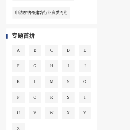
申请摩纳哥建筑行业资质周期
专题首拼
A
B
C
D
E
F
G
H
I
J
K
L
M
N
O
P
Q
R
S
T
U
V
W
X
Y
Z