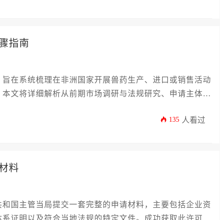
骤指南
，旨在系统梳理在非洲国家开展兽药生产、进口或销售活动
。本文将详细解析从前期市场调研与法规研究、申请主体资
场检查，直至最终获得批件的核心环节与实操要点，为相关
135
人看过
材料
共和国主管当局提交一套完整的申请材料，主要包括企业资
体系证明以及符合当地法规的特定文件。成功获取此许可是