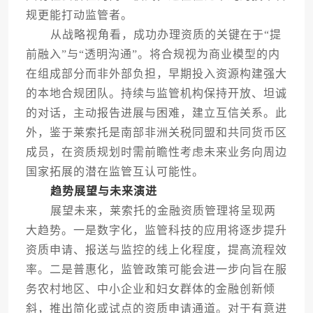
规更能打动监管者。
从战略视角看，成功办理资质的关键在于“提
前融入”与“透明沟通”。将合规视为商业模型的内
在组成部分而非外部负担，早期投入资源构建强大
的本地合规团队。持续与监管机构保持开放、坦诚
的对话，主动报告进展与困难，建立互信关系。此
外，鉴于莱索托是南部非洲关税同盟和共同货币区
成员，在资质规划时需前瞻性考虑未来业务向周边
国家拓展的潜在监管互认可能性。
趋势展望与未来演进
展望未来，莱索托的金融资质管理将呈现两
大趋势。一是数字化，监管科技的应用将逐步提升
资质申请、报送与监控的线上化程度，提高流程效
率。二是普惠化，监管政策可能会进一步向旨在服
务农村地区、中小企业和妇女群体的金融创新倾
斜，推出简化或试点的资质申请通道。对于有意进