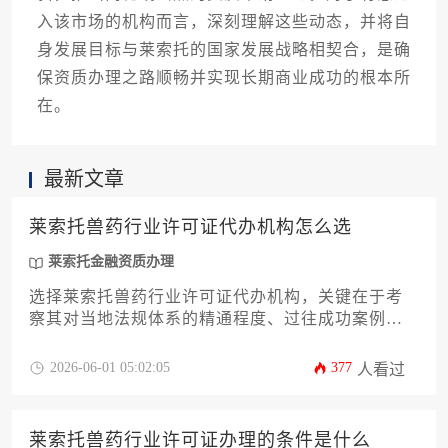
入该市场的机构而言，深刻理解这些动态，并将自
身发展目标与莱索托的国家发展战略相契合，是确
保资质办理之路顺畅并实现长期商业成功的根本所
在。
最新文章
莱索托兽药行业许可证代办机构怎么选
莱索托金融资质办理
选择莱索托兽药行业许可证代办机构，关键在于考
察其对当地法规体系的精通程度、过往成功案例的
真实性与匹配度，以及能否提供从申请到合规运营
的全链条服务。一家可靠的机构应能清晰解读流
2026-06-01 05:02:05
377
人看过
程、高效沟通，并具备应对审查与后续监管的实际
能力，而非仅仅是文件传递者。
莱索托兽药行业许可证办理的条件是什么