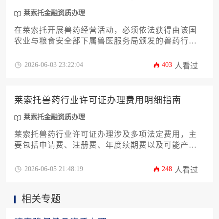
莱索托金融资质办理
在莱索托开展兽药经营活动，必须依法获得由该国
农业与粮食安全部下属兽医服务局颁发的兽药行业
许可证。核心办理条件涵盖申请主体资格、符合标
准的经营场所与仓储设施、合格的专业技术人员配
2026-06-03 23:22:04
403
人看过
置、完整的注册产品档案以及健全的质量管理体
系。此外，申请人还需满足特定的财务要求，并可
能涉及与莱索托金融资质办理相关的合规审查。
莱索托兽药行业许可证办理费用明细指南
莱索托金融资质办理
莱索托兽药行业许可证办理涉及多项法定费用，主
要包括申请费、注册费、年度续期费以及可能产生
的产品评估与场所检查相关成本。本指南将详细解
析各项费用的构成、支付节点与预算规划要点，为
2026-06-05 21:48:19
248
人看过
有意进入莱索托市场的兽药企业提供清晰的财务指
引。
相关专题