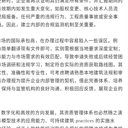
更新时，企业需再次证明其仍满足所有条件，并汇报期间的
有效期内如发生重大变化，如股权变更、核心技术人员流
理局报备。任何严重的违规行为、工程质量事故或安全事
销。因此，建立内部的合规监测机制至关重要。
的国际承包商，在办理过程中容易陷入一些误区。例
为简单翻译现有文件即可，实则需根据当地要求深度定制；
际能力与市场需求的有效匹配，导致申请失败或后续经营困
市场调研和法规学习，制定符合实际的资质获取路线图。其
实性、准确性和专业性，可考虑聘请熟悉本地建筑法规和审
质办理视为提升企业内部管理的契机，借此完善体系、培养
，保持与监管机构的良好沟通，积极回应反馈，展现企业的
字化和高效的方向发展，其资质管理体系也必然随之演
技术的应用能力、可持续建筑 practices 的实施水