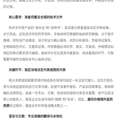
的全过程，都建立有文件化、可追溯、持续改进的质量管理体系，并能提供完整
的记录。
核心要求：准备完整且合规的技术文件
技术文件是产品的“身份证”和“说明书”，其深度与质量直接决定评审结果。
对于药品，这包括详尽的药学资料、非临床研究数据和临床研究数据。对于医疗
器械，则包括产品描述、设计验证与确认报告、风险分析报告、性能测试报告、
生物相容性评价、灭菌验证等。所有数据必须科学、真实、可复核，并按照目标
地区的格式要求进行编排。临床评价往往是其中最复杂、成本最高的环节，可能
需要开展符合国际多中心临床试验。
关键环节：指定当地法定代表或授权代表
绝大多数国家都要求境外制造商在其境内指定一名法定代理人。这位代表负
责与当地监管机构进行日常沟通，处理不良事件报告、产品召回等事宜，承担明
确的法律责任。选择一位专业、可靠、有经验的授权代表至关重要，他不仅是法
律上的联系人，更是企业在该市场的“眼睛”和“耳朵”。因此，
廊坊办理境外医药
资质
的过程中，遴选合作伙伴是战略决策之一。
语言与文案：专业准确的翻译与本地化