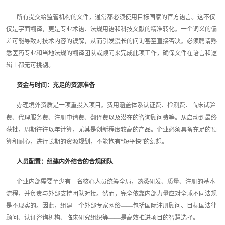
所有提交给监管机构的文件，通常都必须使用目标国家的官方语言。这不仅
仅是字面翻译，更是专业术语、法规用语和科技文献的精准转化。一个词义的偏
差可能导致对技术内容的误解，从而引发漫长的问询甚至直接否决。必须聘请熟
悉医药专业和当地法规的翻译团队或顾问来完成此项工作，确保文件在语言和逻
辑上都无可挑剔。
资金与时间：充足的资源准备
办理境外资质是一项重投入项目。费用涵盖体系认证费、检测费、临床试验
费、代理服务费、注册申请费、翻译费以及潜在的咨询顾问费等。从启动到最终
获批，周期往往以年计算，尤其是创新程度较高的产品。企业必须具备充足的预
算和耐心，进行长期的资源规划，不能抱有“短平快”的幻想。
人员配置：组建内外结合的合规团队
企业内部需要至少有一名核心人员统筹全局，熟悉研发、质量、注册的基本
流程，并负责与外部支持团队对接。然而，完全依靠内部力量应对全球不同法规
是不现实的。因此，组建一个外部专家网络——包括国际注册顾问、目标国法律
顾问、认证咨询机构、临床研究组织等——是高效推进项目的智慧选择。