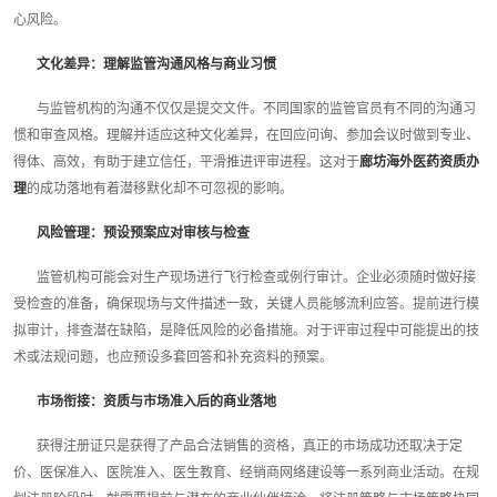
心风险。
文化差异：理解监管沟通风格与商业习惯
与监管机构的沟通不仅仅是提交文件。不同国家的监管官员有不同的沟通习
惯和审查风格。理解并适应这种文化差异，在回应问询、参加会议时做到专业、
得体、高效，有助于建立信任，平滑推进评审进程。这对于
廊坊海外医药资质办
理
的成功落地有着潜移默化却不可忽视的影响。
风险管理：预设预案应对审核与检查
监管机构可能会对生产现场进行飞行检查或例行审计。企业必须随时做好接
受检查的准备，确保现场与文件描述一致，关键人员能够流利应答。提前进行模
拟审计，排查潜在缺陷，是降低风险的必备措施。对于评审过程中可能提出的技
术或法规问题，也应预设多套回答和补充资料的预案。
市场衔接：资质与市场准入后的商业落地
获得注册证只是获得了产品合法销售的资格，真正的市场成功还取决于定
价、医保准入、医院准入、医生教育、经销商网络建设等一系列商业活动。在规