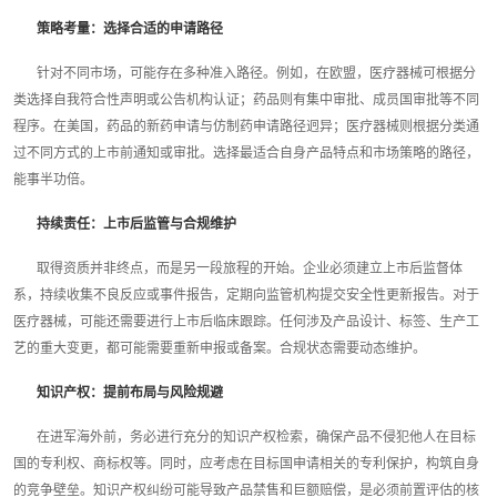
策略考量：选择合适的申请路径
针对不同市场，可能存在多种准入路径。例如，在欧盟，医疗器械可根据分
类选择自我符合性声明或公告机构认证；药品则有集中审批、成员国审批等不同
程序。在美国，药品的新药申请与仿制药申请路径迥异；医疗器械则根据分类通
过不同方式的上市前通知或审批。选择最适合自身产品特点和市场策略的路径，
能事半功倍。
持续责任：上市后监管与合规维护
取得资质并非终点，而是另一段旅程的开始。企业必须建立上市后监督体
系，持续收集不良反应或事件报告，定期向监管机构提交安全性更新报告。对于
医疗器械，可能还需要进行上市后临床跟踪。任何涉及产品设计、标签、生产工
艺的重大变更，都可能需要重新申报或备案。合规状态需要动态维护。
知识产权：提前布局与风险规避
在进军海外前，务必进行充分的知识产权检索，确保产品不侵犯他人在目标
国的专利权、商标权等。同时，应考虑在目标国申请相关的专利保护，构筑自身
的竞争壁垒。知识产权纠纷可能导致产品禁售和巨额赔偿，是必须前置评估的核