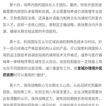
第十四，培养内部的国际化人才团队。最终，所有外部资源
都需要内部团队来管理和协调。企业需要培养或引进既懂专业技
术、又熟悉国际法规、还具备外语能力和跨文化沟通技巧的复合
型人才。这样一支核心团队，是制定正确战略、高效整合内外资
源、确保长期合规运营的中流砥柱。
第十五，利用国际互认与区域协调机制降低成本与时间。对
于一些已经通过严格监管机构认证的产品，可以探索利用国际人
用药品注册技术协调会指南的通用技术文件格式，或参与医疗器
械单一审核程序等区域性互认协议。这些机制能在一定程度上简
化在不同国家的注册流程，减少重复性工作，是
宣城办理境外医
药资质
时可以善用的“捷径”。
第十六，保持战略耐心与长期主义心态。从启动研究到最终
获批，短则两三年，长则五到八年甚至更久。企业决策层需要对
此有清醒的认识，保持战略定力，避免因短期挫折而轻易放弃。
海外医药资质的获取是一场马拉松，比拼的是企业的综合实力、