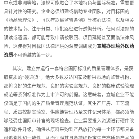
中东或非洲等地，法规可能融合了本地特色与国际标准，需要更
具针对性的研究。企业必须组建或借助专业团队，对目标国的
《药品管理法》、《医疗器械监管条例》等核心法律，以及相关
的技术指南、注册分类、审批路径进行透彻分析。任何对法规的
误读或遗漏，都可能导致申请被驳回、项目延期甚至面临法律风
险，这使得对目标国法律环境的深度调研成为
宣城办理境外医药
资质
不可逾越的第一步。
其次，建立并运行一套符合国际标准的质量管理体系，是获
取资质的“硬通货”。绝大多数发达国家及新兴市场的监管机构，
都将良好的生产规范、良好的实验室规范、良好的临床试验管理
规范等系列标准作为上市许可的前提。这意味着，宣城企业不能
仅满足于国内的生产质量管理规范认证，其生产厂房、工艺流
程、质量控制实验室、供应链管理乃至文件记录体系，都必须能
够经受住国际审计官的现场检查。企业需要投入资源进行硬件改
造和软件升级，确保从原料采购到产品放行的每一个环节都具备
可追溯性和一致性，从而证明其具备持续稳定生产高质量产品的