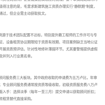
值得注意的是，毛里求斯建筑施工资质办理实行"静默期"制度，
通过，但企业需主动获取批文。
源于技术团队配置不达标，特别是外籍工程师的工作许可与专
足、设备租赁协议期限短于资质有效期、项目案例缺乏当地公证
开展资质预评估，针对性地修补薄弱环节。尤其要警惕提供虚假
款并列入行业黑名单。
问服务费三大板块。其中政府收取的申请费为五万卢比，年审
；专业顾问服务费通常按资质等级收取，初级资质服务费八万卢
面入手：选择淡季（每年一至三月）提交申请以获取顾问折扣；
资租赁替代直接采购。