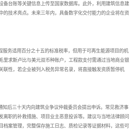
设备台账等关键信息上传至国家数据库。此外，利用建筑信息建
中的技术亮点。未来三年内，具备数字化交付能力的企业将在资
服务适用百分之十五的标准税率，但用于可再生能源项目的机
毛里求斯卢比与美元双币种账户，工程款支付需通过当地商业银
关联性，若企业被列入税务异常名录，将直接触发资质暂停机
知后三十天内向建筑业争议仲裁委员会提出申诉。常见救济事
发离职的补救措施、项目业主恶意投诉等。建议与当地法律顾问
目档案管理，完整保存施工日志、质检记录等证据材料，这些可