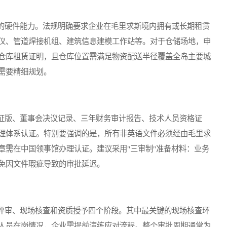
硬件能力。法规明确要求企业在毛里求斯境内拥有或长期租赁
仪、管道焊接机组、建筑信息建模工作站等。对于仓储场地，申
仓库租赁证明，且仓库位置需满足物资配送半径覆盖全岛主要城
需要精细规划。
版、董事会决议记录、三年财务审计报告、技术人员资格证
理体系认证。特别要强调的是，所有非英语文件必须经由毛里求
章需在中国领事馆办理认证。建议采用"三审制"准备材料：业务
免因文件瑕疵导致的审批延迟。
审、现场核查和资质授予四个阶段。其中最关键的现场核查环
人员在岗情况，企业需提前演练应对流程。整个审批周期通常为