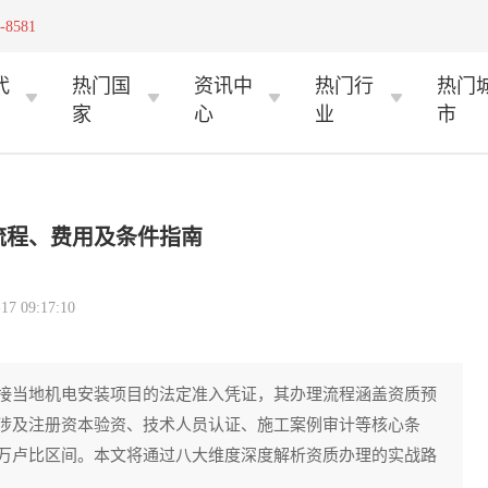
-8581
代
热门国
资讯中
热门行
热门
家
心
业
市
流程、费用及条件指南
 09:17:10
接当地机电安装项目的法定准入凭证，其办理流程涵盖资质预
涉及注册资本验资、技术人员认证、施工案例审计等核心条
万卢比区间。本文将通过八大维度深度解析资质办理的实战路