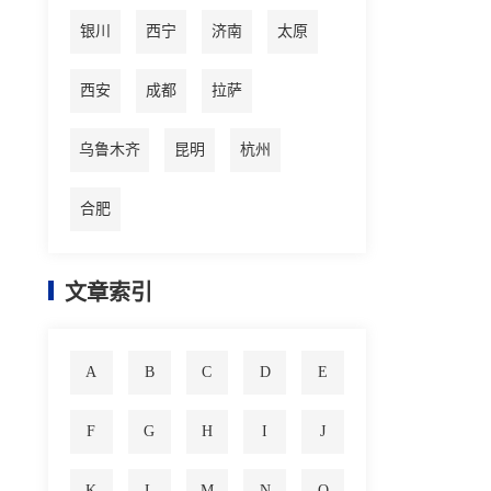
银川
西宁
济南
太原
西安
成都
拉萨
乌鲁木齐
昆明
杭州
合肥
文章索引
A
B
C
D
E
F
G
H
I
J
K
L
M
N
O