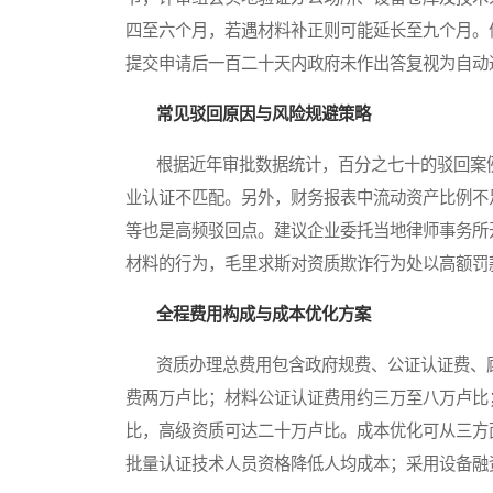
四至六个月，若遇材料补正则可能延长至九个月。
提交申请后一百二十天内政府未作出答复视为自动
常见驳回原因与风险规避策略
根据近年审批数据统计，百分之七十的驳回案例
业认证不匹配。另外，财务报表中流动资产比例不
等也是高频驳回点。建议企业委托当地律师事务所
材料的行为，毛里求斯对资质欺诈行为处以高额罚
全程费用构成与成本优化方案
资质办理总费用包含政府规费、公证认证费、顾
费两万卢比；材料公证认证费用约三万至八万卢比
比，高级资质可达二十万卢比。成本优化可从三方
批量认证技术人员资格降低人均成本；采用设备融