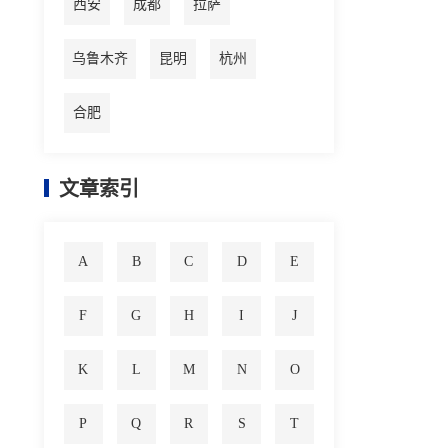
西安
成都
拉萨
乌鲁木齐
昆明
杭州
合肥
文章索引
A
B
C
D
E
F
G
H
I
J
K
L
M
N
O
P
Q
R
S
T