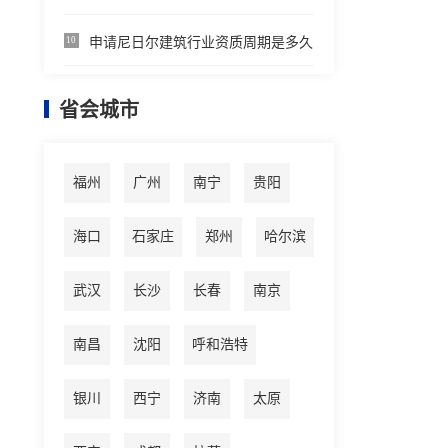
申请尼日尔建筑行业资质周期是多久
10
省会城市
福州
广州
南宁
贵阳
海口
石家庄
郑州
哈尔滨
武汉
长沙
长春
南京
南昌
沈阳
呼和浩特
银川
西宁
济南
太原