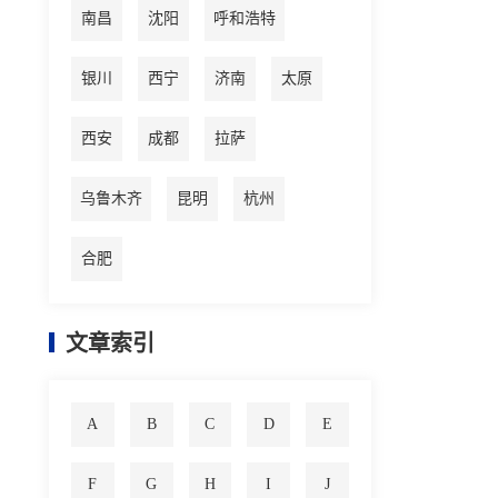
南昌
沈阳
呼和浩特
银川
西宁
济南
太原
西安
成都
拉萨
乌鲁木齐
昆明
杭州
合肥
文章索引
A
B
C
D
E
F
G
H
I
J