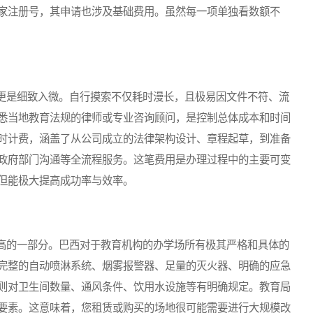
家注册号，其申请也涉及基础费用。虽然每一项单独看数额不
是细致入微。自行摸索不仅耗时漫长，且极易因文件不符、流
悉当地教育法规的律师或专业咨询顾问，是控制总体成本和时间
时计费，涵盖了从公司成立的法律架构设计、章程起草，到准备
政府部门沟通等全流程服务。这笔费用是办理过程中的主要可变
但能极大提高成功率与效率。
的一部分。巴西对于教育机构的办学场所有极其严格和具体的
完整的自动喷淋系统、烟雾报警器、足量的灭火器、明确的应急
则对卫生间数量、通风条件、饮用水设施等有明确规定。教育局
要素。这意味着，您租赁或购买的场地很可能需要进行大规模改