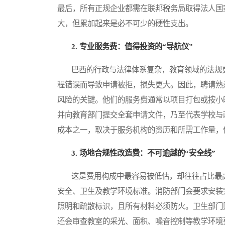
最后，所有正规企业都需在联邦税务局取得法人国
大，但累加起来是必不可少的硬性支出。
2. 专业服务费：值得投资的“导航仪”
巴西的行政与法律体系复杂，教育领域的法规更
程错误而导致申请被拒，损失更大。因此，聘请熟
风险的关键。他们的服务费通常以项目打包或按小
并向教育部门提交全套申请文件，乃至代表学校与
成本之一，取决于服务机构的资历和所需工作量，
3. 场地合规性改造费：不可逾越的“安全线”
这是费用构成中最容易被低估，却往往占比最高
安全、卫生及教学环境标准。消防部门会要求安装
照明和疏散标识，且所有材料必须防火。卫生部门
还会审查教室的采光、面积、噪音控制等教学环境