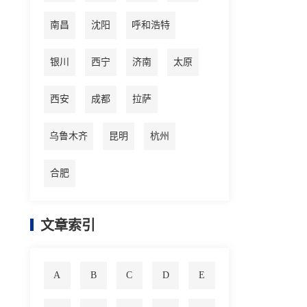
南昌
沈阳
呼和浩特
银川
西宁
济南
太原
西安
成都
拉萨
乌鲁木齐
昆明
杭州
合肥
文章索引
A
B
C
D
E