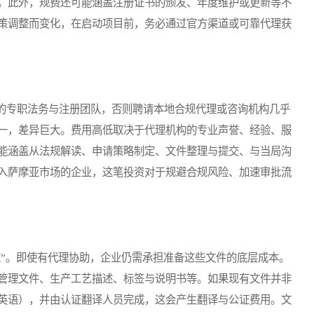
。此外，规费还可能涵盖注册证书的颁发、年度维护或更新等不
策调整而变化，在启动项目前，务必通过官方渠道或可靠代理获
专职法务与注册团队，否则聘请本地合规代理或咨询机构几乎
一，差异巨大。费用高低取决于代理机构的专业声誉、经验、服
能涵盖从法规解读、申请策略制定、文件整理与提交、与当局沟
入萨摩亚市场的企业，这笔投资对于规避合规风险、加速审批流
”。即使有代理协助，企业仍需承担准备这些文件的底层成本。
管理文件、生产工艺描述、标签与说明书等。如果现有文件并非
英语），并由认证翻译人员完成，这会产生翻译与公证费用。文