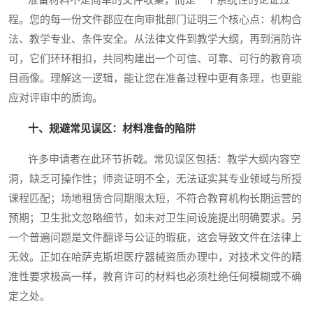
准备材料不是简单的文件收集，而是一个系统性的论证过
程。您的每一份文件都应在向审批部门证明三个核心点：机构合
法、教学专业、条件安全。从法律文件到教学大纲，再到消防许
可，它们环环相扣，共同构建出一个可信、可靠、可行的教育项
目画像。理解这一逻辑，能让您在准备过程中更有条理，也更能
应对评审中的质询。
十、规避常见误区：材料准备的陷阱
许多申请者在此环节折戟。常见误区包括：教学大纲内容空
洞，缺乏可操作性；师资证明不全，无法证实其专业领域与所授
课程匹配；场地租赁合同期限太短，不符合教育机构长期运营的
预期；卫生批文忽略细节，如未对卫生间设施提出明确要求。另
一个普遍问题是文件翻译与公证的瑕疵，这会导致文件在法律上
无效。正如在哈萨克斯坦医疗器械资质办理中，对技术文件的精
准性要求极高一样，教育许可的材料也必须杜绝任何模糊或不确
定之处。