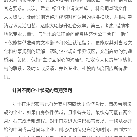
的总时间预算用于研究标准和准备材料，确保每一项都严格对标
官方要求。其次，建立“标准化申请文档库”。将公司基础文件、
人员资质、业绩案例等整理成随时可调用的标准模块，并根据申
请要求灵活组装，这能大幅提升准备效率。第三，考虑“借助本
地化专业力量”。与当地的法律顾问或资质咨询公司合作，他们
不仅能提供准确的文本翻译和公证认证指引，更能以其对当地文
化和办事规则的理解，帮助企业规避常见误区，充当高效的沟通
桥梁。第四，保持“主动且耐心的沟通”。指定专人负责与审核机
构的联系，及时查收反馈，并以专业、礼貌的态度回应所有质
询。
针对不同企业状况的周期预判
对于在津巴布韦已有分支机构或长期合作背景、熟悉当地法
规的企业，如果自身条件优越，且准备充分，最快有可能在两个
月左右完成全部流程。对于首次进入津巴布韦市场、一切从零开
始的中国或其他国际企业，则必须预留更充足的时间，四到六个