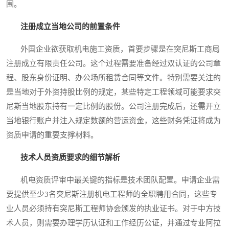
围。
注册成立当地公司的前置条件
外国企业欲获取机电施工资质，首要步骤是在突尼斯工商局
注册成立有限责任公司。这个过程需要准备经过双认证的公司章
程、股东身份证明、办公场所租赁合同等文件。特别需要关注的
是当地对于外资持股比例的规定，某些特定工程领域可能要求突
尼斯当地股东持有一定比例的股份。公司注册完成后，还需开立
当地银行账户并注入规定数额的营运资金，这些财务凭证将成为
资质申请的重要支撑材料。
技术人员资质要求的细节解析
机电资质评审中最关键的指标是技术团队配置。申请企业需
要提供至少3名突尼斯注册机电工程师的全职聘用合同，这些专
业人员必须持有突尼斯工程师协会颁发的执业证书。对于中方技
术人员，则需要办理学历认证和工作经历公证，并通过专业阿拉