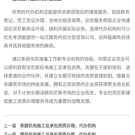
优秀的代办机构还能提供资质获取后的增值服务，包括税务
登记、劳工签证办理、当地合规咨询等。这些服务帮助企业快速
适应突尼斯商业环境，顺利开展实际业务。选择代办机构时可以
优先考虑能提供一站式服务的综合型咨询公司，这样能避免后续
再寻找其他服务商的麻烦。
通过系统化的准备工作和专业机构的协助，中国企业完全可
以顺利获取突尼斯机电施工总承包资质。关键在于提前规划、选
择靠谱的合作伙伴，并建立长期可持续的资质管理机制。随着北
非建筑市场的持续发展，拥有正规资质的企业将获得更多商业机
会。对于计划长期深耕突尼斯市场的企业而言，专业的突尼斯建
筑施工资质办理服务将成为重要的战略支撑。
希腊机电施工总承包资质办理，代办机构
上一篇 :
捷克机电施工总承包资质办理，代办机构
下一篇 :