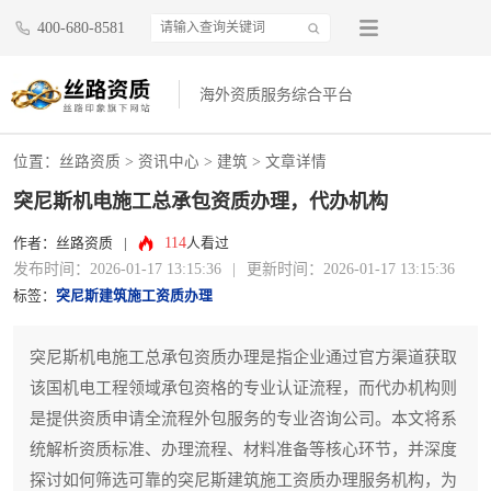
400-680-8581
海外资质服务综合平台
位置：
丝路资质
>
资讯中心
>
建筑
> 文章详情
突尼斯机电施工总承包资质办理，代办机构
114
作者：丝路资质
|
人看过
发布时间：2026-01-17 13:15:36
|
更新时间：2026-01-17 13:15:36
标签：
突尼斯建筑施工资质办理
突尼斯机电施工总承包资质办理是指企业通过官方渠道获取
该国机电工程领域承包资格的专业认证流程，而代办机构则
是提供资质申请全流程外包服务的专业咨询公司。本文将系
统解析资质标准、办理流程、材料准备等核心环节，并深度
探讨如何筛选可靠的突尼斯建筑施工资质办理服务机构，为