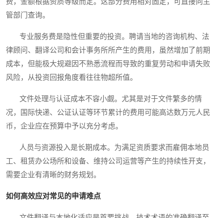
费，金额根据资质等级而定。这部分费用相对固定，可直接向主
管部门查询。
专业服务费是隐性但重要的投资。聘请当地的咨询机构、法
律顾问、翻译公司和会计事务所所产生的费用，虽然增加了前期
成本，但能极大规避因不熟悉流程而导致的重复劳动和申请失败
风险，从投资回报角度看往往物超所值。
文件处理与认证成本不容小觑。尤其是对于文件繁多的情
况，国际快递、公证认证等环节累计的费用可能高达数万元人民
币，企业应在预算中予以充分考虑。
人员与资源投入是长期成本。为满足资质要求而雇佣本地员
工、租赁办公场所和设备、维持公司运营等产生的持续性开支，
需要企业有清晰的财务规划。
如何高效应对常见的申请难点
文件翻译与本地化适应是首要挑战。技术术语的准确翻译至