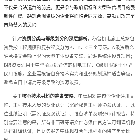
不仅是合法运营的前提，更是参与政府招标和大型私营项目的强
制性门槛。缺乏合规资质的企业将面临合同无效、高额罚款甚至
市场禁入的风险。
针对
资质分类与等级划分的深层解析
，秘鲁机电施工总承包
资质按工程规模和复杂程度分为A、B、C三个等级。A级资质允
许承接无金额上限的大型工业设备安装、能源系统建设等项目；
B级资质适用于中型商业综合体的机电工程；C级则限定于小型
民用设施。企业需根据自身技术实力和业务规划选择适当等级，
避免盲目申请高等级导致的资源浪费。
关于
核心技术材料的筹备策略
，申请材料需包含企业注册文
件、工程技术人员的专业认证（需经秘鲁工程师协会认证）、既
往业绩证明（需公证及双认证）、设备清单及财务审计报告。特
别需要注意的是，所有非西班牙语文件必须由官方认可翻译机构
进行翻译认证，且财务报告需体现符合当地标准的资产负债比