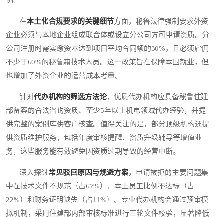
例。
在
本土化合规要求的关键细节
方面，秘鲁法律强制要求外资
企业必须与本地企业组成联合体或设立分公司方可申请资质。分
公司注册时需实缴资本达到项目平均合同额的30%，且必须雇佣
不少于60%的秘鲁籍技术人员。这一政策旨在保障本国就业，但
也增加了外资企业的运营成本考量。
针对
代办机构的筛选方法论
，优质代办机构应具备秘鲁住建
部备案的合法咨询资质、至少5年以上机电领域代办经验，并提
供完整的案例库供客户核查。值得关注的是，部分顶级机构还提
供资质维护服务，包括年度审核提醒、资质升级辅导等增值业
务，这些服务能有效避免因资质过期导致的经营中断。
深入探讨
常见驳回原因与规避方案
，申请被拒的主要问题集
中在技术文件不规范（占67%）、本土员工比例不达标（占
22%）和财务证明缺失（占11%）。专业代办机构会通过预审模
拟机制，采用住建部内部审核标准进行三轮文件校验，显著降低