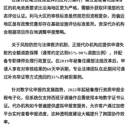
在探讨
区域性政策差异的应对方案
时，需注意秘鲁北部采矿
区的机电资质要求比沿海地区更为严格，需额外获取环境部的生
态评估认证。利马大区的审核标准虽然规范但流程复杂，而偏远
地区虽有政策优惠却存在基础设施评估标准差异。资深代办机构
会根据项目所在地调整申报策略。
关于
风险防控与法律救济机制
，正规代办机构应提供申请失
败的全额退款保障（通常约定达到85%-90%退款比例），并配
备专职律师处理行政复议。在2019年秘鲁住建部法规改革后，申
请人享有对审核结果的60天申诉期，专业法律团队在此期间可通
过补充举证等方式挽回约35%的被拒案例。
针对
数字化申报的发展趋势
，2022年起秘鲁推行资质申报全
程电子化，但系统仅支持西班牙语操作且需使用本地数字证书认
证。代办机构如今普遍提供虚拟申报室服务，允许客户通过加密
平台实时查看申报进度，这种透明度建设大幅提升了跨国协作效
率。