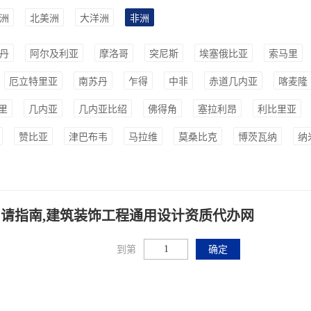
洲
北美洲
大洋洲
非洲
丹
阿尔及利亚
摩洛哥
突尼斯
埃塞俄比亚
索马里
厄立特里亚
南苏丹
乍得
中非
赤道几内亚
喀麦隆
里
几内亚
几内亚比绍
佛得角
塞拉利昂
利比里亚
赞比亚
津巴布韦
马拉维
莫桑比克
博茨瓦纳
纳
请指南,建筑装饰工程通用设计资质代办网
到第
确定