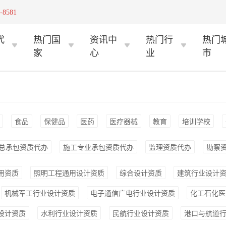
-8581
代
热门国
资讯中
热门行
热门
家
心
业
市
食品
保健品
医药
医疗器械
教育
培训学校
总承包资质代办
施工专业承包资质代办
监理资质代办
勘察
用资质
照明工程通用设计资质
综合设计资质
建筑行业设计
机械军工行业设计资质
电子通信广电行业设计资质
化工石化医
设计资质
水利行业设计资质
民航行业设计资质
港口与航道