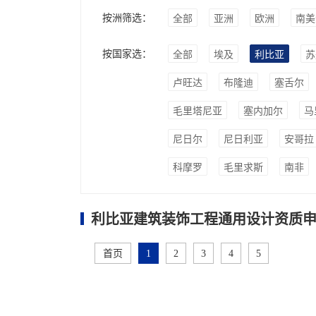
按洲筛选：
全部
亚洲
欧洲
南美
按国家选：
全部
埃及
利比亚
苏
卢旺达
布隆迪
塞舌尔
毛里塔尼亚
塞内加尔
马
尼日尔
尼日利亚
安哥拉
科摩罗
毛里求斯
南非
利比亚建筑装饰工程通用设计资质申
首页
1
2
3
4
5