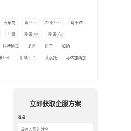
吉布提
肯尼亚
坦桑尼亚
乌干达
加蓬
刚果(金)
刚果(布)
科特迪瓦
多哥
贝宁
加纳
米比亚
斯威士兰
莱索托
马达加斯加
立即获取企服方案
姓名