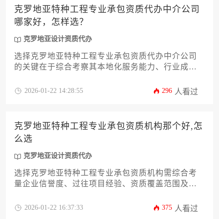
高效合规的设计资质代办目标。
克罗地亚特种工程专业承包资质代办中介公司
哪家好，怎样选？
克罗地亚设计资质代办
选择克罗地亚特种工程专业承包资质代办中介公司
的关键在于综合考察其本地化服务能力、行业成功
案例与合规操作体系，建议通过比对机构历史业
绩、专家团队配置及客户反馈来筛选靠谱合作伙
2026-01-22 14:28:55
296
人看过
伴，并特别关注其处理克罗地亚设计资质代办的专
业成熟度。
克罗地亚特种工程专业承包资质机构那个好,怎
么选
克罗地亚设计资质代办
选择克罗地亚特种工程专业承包资质机构需综合考
量企业信誉度、过往项目经验、资质覆盖范围及本
地化服务能力，建议通过行业协会推荐、实地考
察、案例验证等方式筛选，并注意将克罗地亚设计
2026-01-22 16:37:33
375
人看过
资质代办需求纳入整体评估体系。