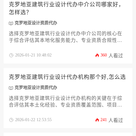
克罗地亚建筑行业设计代办中介公司哪家好，
怎样选？
克罗地亚设计资质代办
选择克罗地亚建筑行业设计代办中介公司的核心在
于综合评估其本地化服务能力、专业资质合规性及
项目案例实效，建议通过考察公司历史、团队配
置、政府沟通渠道及客户评价体系进行多维筛选，
2026-01-21 10:48:02
360
人看过
尤其需关注其对克罗地亚设计资质代办流程的熟悉
程度。
克罗地亚建筑行业设计代办机构那个好,怎么选
克罗地亚设计资质代办
选择克罗地亚建筑行业设计代办机构的关键在于综
合评估其本土化经验、专业资质覆盖范围、项目案
例实效及成本透明度，理想的机构应当具备处理复
杂审批流程的能力并与当地监管部门保持良好沟
2026-01-22 12:53:55
241
人看过
通。建议通过分阶段考察机构的历史业绩、团队配
置和服务协议细节来规避跨国合作风险，最终实现