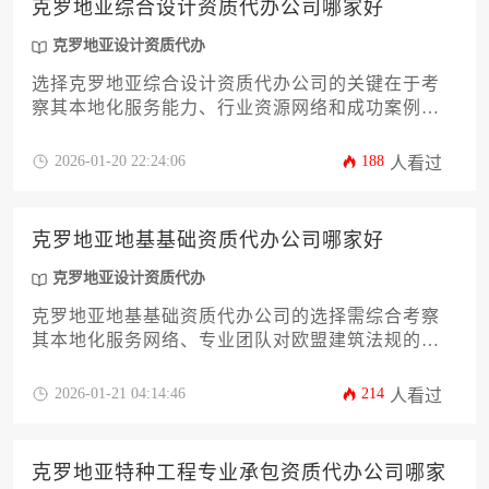
克罗地亚综合设计资质代办公司哪家好
克罗地亚设计资质代办
选择克罗地亚综合设计资质代办公司的关键在于考
察其本地化服务能力、行业资源网络和成功案例经
验，专业机构应能提供全程法律合规指导与个性化
解决方案，帮助企业高效获取资质认证。
2026-01-20 22:24:06
188
人看过
克罗地亚地基基础资质代办公司哪家好
克罗地亚设计资质代办
克罗地亚地基基础资质代办公司的选择需综合考察
其本地化服务网络、专业团队对欧盟建筑法规的熟
悉度以及成功案例积累，优质代办机构应具备跨境
资质审批全流程管控能力，并能针对巴尔干地区特
2026-01-21 04:14:46
214
人看过
殊地质条件提供定制化解决方案。
克罗地亚特种工程专业承包资质代办公司哪家