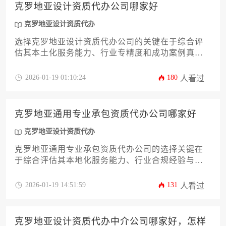
克罗地亚设计资质代办公司哪家好
克罗地亚设计资质代办
选择克罗地亚设计资质代办公司的关键在于综合评
估其本土化服务能力、行业专精度和成功案例真实
性，优质代办机构应具备当地法律合规团队、跨文
化沟通优势及个性化解决方案定制能力。
2026-01-19 01:10:24
180
人看过
克罗地亚通用专业承包资质代办公司哪家好
克罗地亚设计资质代办
克罗地亚通用专业承包资质代办公司的选择关键在
于综合评估其本地化服务能力、行业合规经验与成
功案例积累。优质代办机构应具备对克罗地亚建筑
法规的深度理解、与当地审批部门的有效沟通渠
2026-01-19 14:51:59
131
人看过
道，以及针对中国企业出海特点的定制化解决方
案，而非简单比较价格或宣传规模。
克罗地亚设计资质代办中介公司哪家好，怎样