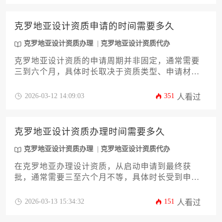
克罗地亚设计资质申请的时间需要多久
克罗地亚设计资质办理
克罗地亚设计资质代办
克罗地亚设计资质的申请周期并非固定，通常需要
三到六个月，具体时长取决于资质类型、申请材料
的完备程度以及审批机构的处理效率。对于希望在
克罗地亚开展设计业务的企业或个人而言，提前了
2026-03-12 14:09:03
351
人看过
解并规划整个流程至关重要。
克罗地亚设计资质办理时间需要多久
克罗地亚设计资质办理
克罗地亚设计资质代办
在克罗地亚办理设计资质，从启动申请到最终获
批，通常需要三至六个月不等，具体时长受到申请
类型、文件准备、审批机构效率及是否聘用专业代
办机构等多重因素的综合影响。
2026-03-13 15:34:32
151
人看过