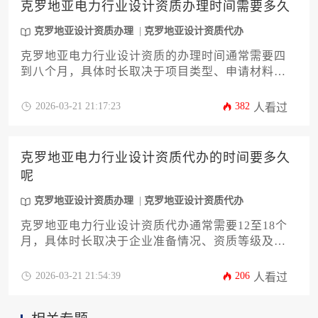
克罗地亚电力行业设计资质办理时间需要多久
克罗地亚设计资质办理
克罗地亚设计资质代办
克罗地亚电力行业设计资质的办理时间通常需要四
到八个月，具体时长取决于项目类型、申请材料完
备度以及审批机构的流程效率，是一个涉及多部门
审核的系统性工程。
2026-03-21 21:17:23
382
人看过
克罗地亚电力行业设计资质代办的时间要多久
呢
克罗地亚设计资质办理
克罗地亚设计资质代办
克罗地亚电力行业设计资质代办通常需要12至18个
月，具体时长取决于企业准备情况、资质等级及审
批流程。此过程涉及法律合规、技术文件筹备及与
当地机构的持续沟通，专业代办服务能有效规划路
2026-03-21 21:54:39
206
人看过
径、规避风险，从而显著缩短整体办理周期。