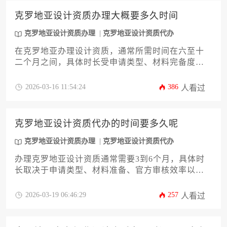
克罗地亚设计资质办理大概要多久时间
克罗地亚设计资质办理
克罗地亚设计资质代办
在克罗地亚办理设计资质，通常所需时间在六至十
二个月之间，具体时长受申请类型、材料完备度、
审批机构效率及是否借助专业服务等多重因素影
响。这是一个涉及法律、行政与技术评估的综合性
2026-03-16 11:54:24
386
人看过
流程，提前充分准备与了解当地规则至关重要。
克罗地亚设计资质代办的时间要多久呢
克罗地亚设计资质办理
克罗地亚设计资质代办
办理克罗地亚设计资质通常需要3到6个月，具体时
长取决于申请类型、材料准备、官方审核效率以及
是否选择专业代办服务。整个过程涉及资格预审、
文件提交、审核及可能的补充材料环节，提前规划
2026-03-19 06:46:29
257
人看过
并熟悉流程是关键。