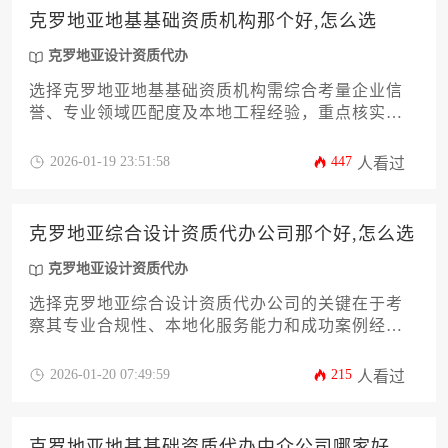
克罗地亚地基基础资质机构那个好,怎么选
克罗地亚设计资质代办
选择克罗地亚地基基础资质机构需综合考量企业信
誉、专业领域匹配度及本地工程经验，重点核实其
资质认证范围是否涵盖特定地基类型，并通过案例
考察其解决复杂地质问题的能力。建议优先选择提
2026-01-19 23:51:58
447
人看过
供克罗地亚设计资质代办一体化服务的机构，以保
障项目合规性与技术可行性。
克罗地亚综合设计资质代办公司那个好,怎么选
克罗地亚设计资质代办
选择克罗地亚综合设计资质代办公司的关键在于考
察其专业合规性、本地化服务能力和成功案例经
验，需通过多维度比对筛选出真正具备跨境资质代
办实力的服务机构。
2026-01-20 07:49:59
215
人看过
克罗地亚地基基础资质代办中介公司哪家好，