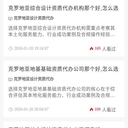
克罗地亚综合设计资质代办机构那个好,怎么选
克罗地亚设计资质代办
选择克罗地亚综合设计资质代办机构需重点考察其
本土化服务能力、行业成功案例及合规操作经验，
建议通过比对机构专业背景、服务透明度和客户评
价体系进行综合决策。
2026-01-20 19:24:07
169
人看过
克罗地亚地基基础资质代办公司那个好,怎么选
克罗地亚设计资质代办
选择克罗地亚地基基础资质代办公司的核心在于综
合评估其本地化服务能力、行业成功案例及合规操
作经验。优质代办机构应具备对克罗地亚建筑法规
的精准解读能力，并能提供从材料准备到审批跟进
2026-01-20 20:04:07
109
人看过
的全流程专业化服务。建议企业通过实地考察、案
例验证及分期付款等方式降低合作风险，确保资质
申报高效推进。