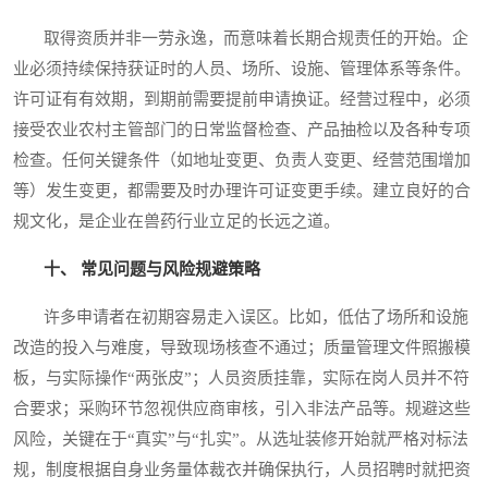
取得资质并非一劳永逸，而意味着长期合规责任的开始。企
业必须持续保持获证时的人员、场所、设施、管理体系等条件。
许可证有有效期，到期前需要提前申请换证。经营过程中，必须
接受农业农村主管部门的日常监督检查、产品抽检以及各种专项
检查。任何关键条件（如地址变更、负责人变更、经营范围增加
等）发生变更，都需要及时办理许可证变更手续。建立良好的合
规文化，是企业在兽药行业立足的长远之道。
十、 常见问题与风险规避策略
许多申请者在初期容易走入误区。比如，低估了场所和设施
改造的投入与难度，导致现场核查不通过；质量管理文件照搬模
板，与实际操作“两张皮”；人员资质挂靠，实际在岗人员并不符
合要求；采购环节忽视供应商审核，引入非法产品等。规避这些
风险，关键在于“真实”与“扎实”。从选址装修开始就严格对标法
规，制度根据自身业务量体裁衣并确保执行，人员招聘时就把资