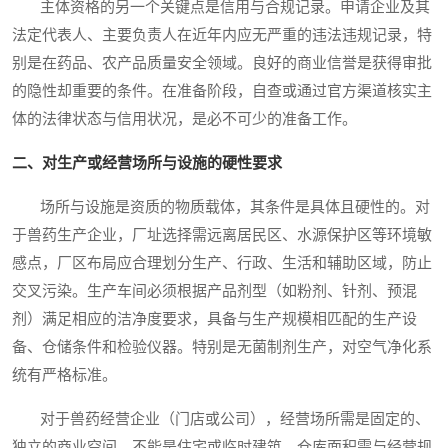
主体资格的另一个关键点是信用与合规记录。申请企业及其
法定代表人、主要负责人在近年内应无严重的违法违规记录，特
别是在药品、农产品质量安全领域。良好的商业信誉是获得审批
的隐性却重要的条件。在准备阶段，自查或通过官方渠道核实主
体的法律状态与信用状况，是必不可少的准备工作。
二、对生产或经营场所与设施的硬性要求
场所与设施是资质的物质载体，其条件是具体且硬性的。对
于兽药生产企业，厂址选择需远离居民区、水源保护区等环境敏
感点，厂区布局应合理划分生产、行政、生活和辅助区域，防止
交叉污染。生产车间必须根据产品剂型（如粉剂、针剂、预混
剂）满足相应的洁净度要求，具备与生产规模相匹配的生产设
备、仓储条件和检验仪器。特别是无菌制剂生产，对空气净化系
统有严格标准。
对于兽药经营企业（门店或公司），经营场所需是固定的、
独立的商业空间，不能是住宅或临时建筑。仓库面积需与经营规