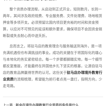
整个资质办理流程，从启动到正式开业，短则数月，长则一
两年，其间涉及政府规费、专业服务费、文件处理费、场地租赁
押金等多项开支。必须预留比国内项目更充裕的时间和资金预
算，以应对不可预见的延误和额外要求，确保项目不会因资金链
断裂或失去耐心而中途夭折。
总而言之，将驻马店的教育理念与服务输送到海外，是一项
充满机遇但也布满挑战的事业。成功的关键在于将国际化的雄心
与本地化的务实紧密结合。每一个步骤都脚踏实地，每一个细节
都反复推敲，才能最终在异国他乡扎下坚实的根基，让源自驻马
店的教育品牌赢得世界的认可。这份关于
驻马店办理境外教育行
业资质
的流程梳理，希望能为前行者点亮一盏灯，指明方向，少
走弯路。
新余在境外办理教育行业资质的条件是什么
上一篇 :