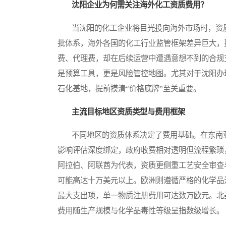
沈阳企业为何需关注海外化工资质费用？
当沈阳的化工企业将目光投向海外市场时，资质
批体系，海外各国的化工行业监管框架差异巨大，
费、代理费，却在后续运营中遭遇意想不到的合规
是预算工具，更是风险管控地图。尤其对于沈阳办
石化基地，提前摸清“价格底牌”至关重要。
主流目标地区资质类型与费用框架
不同地区的资质体系决定了费用基础。在东南亚
影响评估深度绑定，政府收费相对透明但流程繁琐
阿拉伯、阿联酋为代表，资质更侧重工艺安全审查
可能高达十万美元以上。欧洲则遵循严格的化学品
最大支出项，单一物质注册费用可达数万欧元。北
费用随生产规模与化学品毒性等级呈指数级增长。