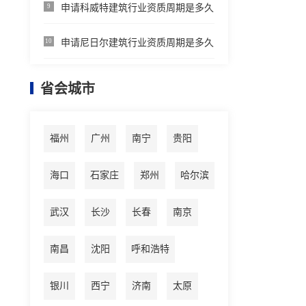
申请科威特建筑行业资质周期是多久
9
申请尼日尔建筑行业资质周期是多久
10
省会城市
福州
广州
南宁
贵阳
海口
石家庄
郑州
哈尔滨
武汉
长沙
长春
南京
南昌
沈阳
呼和浩特
银川
西宁
济南
太原