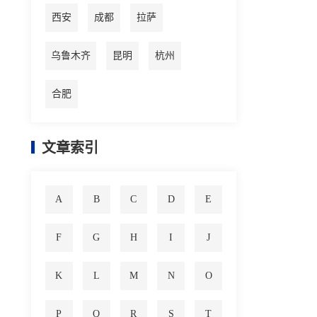
西安
成都
拉萨
乌鲁木齐
昆明
杭州
合肥
文章索引
A
B
C
D
E
F
G
H
I
J
K
L
M
N
O
P
Q
R
S
T