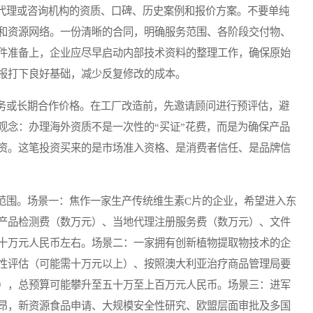
理或咨询机构的资质、口碑、历史案例和报价方案。不要单纯
和资源网络。一份清晰的合同，明确服务范围、各阶段交付物、
件准备上，企业应尽早启动内部技术资料的整理工作，确保原始
报打下良好基础，减少反复修改的成本。
或长期合作价格。在工厂改造前，先邀请顾问进行预评估，避
观念：办理海外资质不是一次性的“买证”花费，而是为确保产品
资。这笔投资买来的是市场准入资格、是消费者信任、是品牌信
围。场景一：焦作一家生产传统维生素C片的企业，希望进入东
产品检测费（数万元）、当地代理注册服务费（数万元）、文件
十万元人民币左右。场景二：一家拥有创新植物提取物技术的企
性评估（可能需十万元以上）、按照澳大利亚治疗商品管理局要
），总预算可能攀升至五十万至上百万元人民币。场景三：进军
昂，新资源食品申请、大规模安全性研究、欧盟层面审批及多国