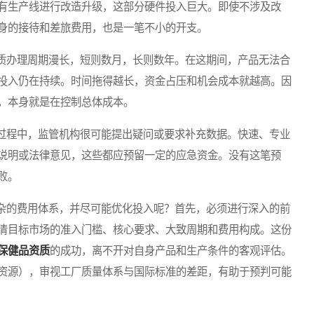
有生产线进行改造升级，这部分硬件投入巨大。即使不涉及改
身的接待和差旅费用，也是一笔不小的开支。
办理周期漫长，短则数月，长则数年。在这期间，产品无法合
投入仍在持续。时间拖得越长，资金占压和机会成本就越高。因
，本身就是在控制总体成本。
程中，监管机构很可能提出疑问或要求补充数据。快速、专业
说明或法律意见，这些都应预留一定的应急资金。没有这笔预
败。
的费用体系，并尽可能优化投入呢？首先，必须进行深入的前
清目标市场的准入门槛、核心要求、大致周期和费用构成。这份
保健品资质
的成功，离不开对自身产品和生产条件的客观评估。
资源），审视工厂质量体系与国际标准的差距，有助于预判可能