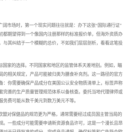
阔市场时，第一个现实问题往往就是：办下这张“国际通行证”
初都期望得到一个像国内注册那样的标准报价单，但海外资质办
。与其纠结于一个模糊的总价，不如我们层层剖析，看看这笔投
国家的选择。不同国家和地区的监管体系天差地别。例如，瞄
局的相关规定，产品可能被归类为膳食补充剂。这一路径的官方
备：你需要确保产品成分在美国公认安全物质清单上，标签声称
套完善的生产质量管理规范体系以备核查。委托当地代理律师或
服务费可能从数千美元到数万美元不等。
盟对保健品的规范更为严格，通常需要经过成员国主管当局的
规。一些成分可能需要申请新资源食品许可，这是一个漫长且昂
便对于已获批准的成分，完成产品通报、确保标签和广告符合欧