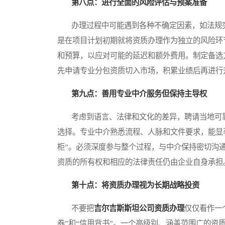
第八点：进行全面的风险评估与预案准备
办理过程中可能遇到各种不确定因素，如法规突
是在项目计划初期就将资质办理作为独立的风险环
和预算，以应对可能的延迟和额外费用。制定备选
先申请专业分包资质切入市场，积累业绩后再进行
第九点：善用专业中介服务但保持主导权
考虑到语言、法律和文化的差异，聘请当地可靠
选择。专业中介熟悉流程、人脉和文件要求，能显
柜”。必须深度参与整个过程，与中介保持密切沟
资质的所有权和相应的法律责任仍由企业自身承担
第十点：将资质办理视为长期战略投资
不要把
吉尔吉斯斯坦公司资质办理
仅仅看作一
券”和“信用背书”。一个高级别、涵盖范围广的