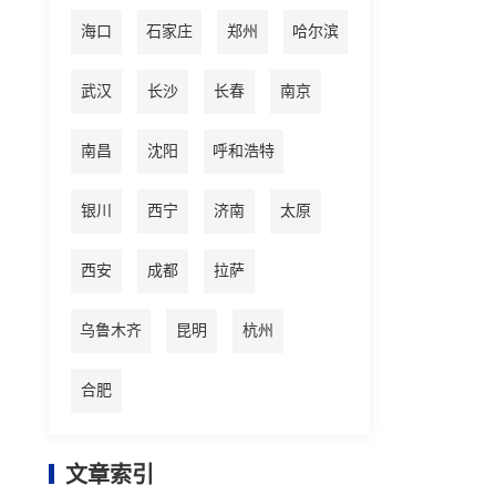
海口
石家庄
郑州
哈尔滨
武汉
长沙
长春
南京
南昌
沈阳
呼和浩特
银川
西宁
济南
太原
西安
成都
拉萨
乌鲁木齐
昆明
杭州
合肥
文章索引