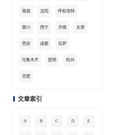
南昌
沈阳
呼和浩特
银川
西宁
济南
太原
西安
成都
拉萨
乌鲁木齐
昆明
杭州
合肥
文章索引
A
B
C
D
E