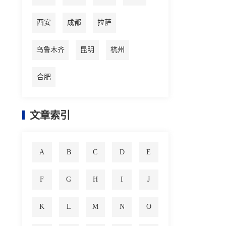
西安
成都
拉萨
乌鲁木齐
昆明
杭州
合肥
文章索引
A
B
C
D
E
F
G
H
I
J
K
L
M
N
O