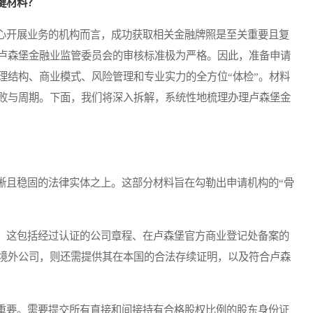
键材料？
开展业务的机构而言，成功获取相关金融牌照是至关重要且复
卢森堡金融业监管委员会的审核标准极为严格。因此，准备申请
理结构、商业模式、风险管理和专业实力的全方位“体检”。材料
败与周期。下面，我们将深入拆解，系统性地梳理办理卢森堡金
且稳固的法律实体之上。这部分材料旨在勾勒出申请机构的“骨
这包括经过认证的公司章程、在卢森堡官方商业登记处备案的
境外公司，则还需提供其在本国的合法存续证明，以及符合卢森
要。需要提交所有直接和间接持有合格股权比例的股东身份证