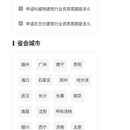
申请科威特建筑行业资质周期是多久
9
申请尼日尔建筑行业资质周期是多久
10
省会城市
福州
广州
南宁
贵阳
海口
石家庄
郑州
哈尔滨
武汉
长沙
长春
南京
南昌
沈阳
呼和浩特
银川
西宁
济南
太原