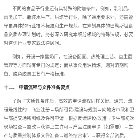
不同的食品子行业还有其特殊的附加条件。例如，乳制品、
肉类加工、瓶装水生产、烘焙等行业，除了通用要求外，还需遵
守更具体的行业技术标准和生产规范。在筹划具体的巴勒斯坦食
品资质办理计划时，务必深入研究本细分领域的特殊法规，必要
时咨询行业专家或法律顾问。
例如，开设一家酸奶厂，在设备配置、热处理工艺、益生菌
管理等方面就有专门的规定；而从事食用油精炼，则对溶剂残
留、脱色脱臭工艺有严格标准。
十二、 申请流程与文件准备要点
了解了实质性条件后，高效的申请流程同样关键。通常，流
程是线性的：商业注册→场所租赁/建设与规划→向地方市政和卫
生部提交场所图纸及许可申请→根据反馈建设/改造→卫生部初次
现场检查→整改→获得卫生许可→产品注册申请（如需要）→生
产与质量控制体系文件准备→最终综合审计→获得全部资质。